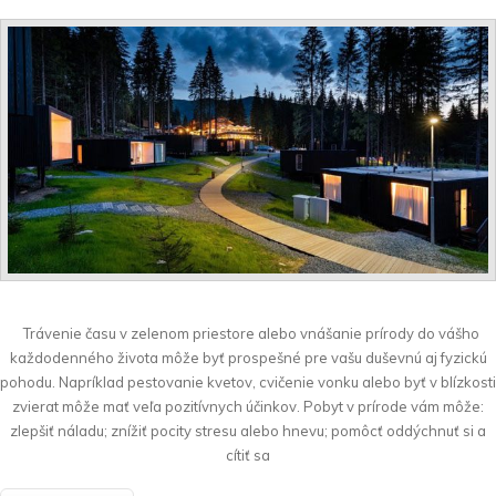
Trávenie času v zelenom priestore alebo vnášanie prírody do vášho
každodenného života môže byť prospešné pre vašu duševnú aj fyzickú
pohodu. Napríklad pestovanie kvetov, cvičenie vonku alebo byť v blízkosti
zvierat môže mať veľa pozitívnych účinkov. Pobyt v prírode vám môže:
zlepšiť náladu; znížiť pocity stresu alebo hnevu; pomôcť oddýchnuť si a
cítiť sa