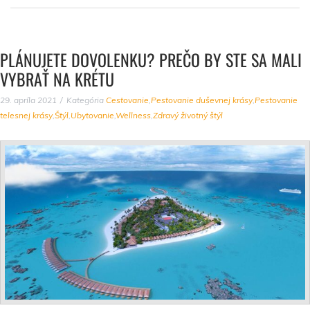
PLÁNUJETE DOVOLENKU? PREČO BY STE SA MALI
VYBRAŤ NA KRÉTU
29. apríla 2021
Kategória
Cestovanie
,
Pestovanie duševnej krásy
,
Pestovanie
telesnej krásy
,
Štýl
,
Ubytovanie
,
Wellness
,
Zdravý životný štýl