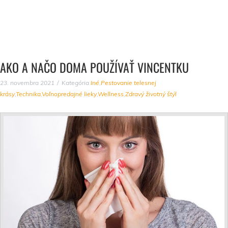
AKO A NAČO DOMA POUŽÍVAŤ VINCENTKU
23. novembra 2021
Kategória
Iné
,
Pestovanie telesnej
krásy
,
Technika
,
Voľnopredajné lieky
,
Wellness
,
Zdravý životný štýl