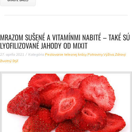
MRAZOM SUŠENÉ A VITAMÍNMI NABITÉ – TAKÉ SÚ
LYOFILIZOVANÉ JAHODY OD MIXIT
27. apríla 2021
Kategória
Pestovanie telesnej krásy
,
Potraviny
,
Výživa
,
Zdravý
životný štýl