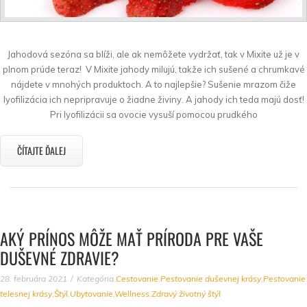
Jahodová sezóna sa blíži, ale ak nemôžete vydržať, tak v Mixite už je v
plnom prúde teraz! V Mixite jahody milujú, takže ich sušené a chrumkavé
nájdete v mnohých produktoch. A to najlepšie? Sušenie mrazom čiže
lyofilizácia ich nepripravuje o žiadne živiny. A jahody ich teda majú dosť!
Pri lyofilizácii sa ovocie vysuší pomocou prudkého
ČÍTAJTE ĎALEJ
AKÝ PRÍNOS MÔŽE MAŤ PRÍRODA PRE VAŠE
DUŠEVNÉ ZDRAVIE?
28. februára 2021
Kategória
Cestovanie
,
Pestovanie duševnej krásy
,
Pestovanie
telesnej krásy
,
Štýl
,
Ubytovanie
,
Wellness
,
Zdravý životný štýl