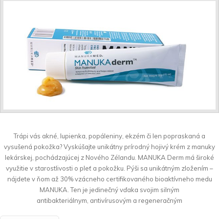
Trápi vás akné, lupienka, popáleniny, ekzém či len popraskaná a
vysušená pokožka? Vyskúšajte unikátny prírodný hojivý krém z manuky
lekárskej, pochádzajúcej z Nového Zélandu. MANUKA Derm má široké
využitie v starostlivosti o pleť a pokožku. Pýši sa unikátným zložením –
nájdete v ňom až 30% vzácneho certifikovaného bioaktívneho medu
MANUKA. Ten je jedinečný vďaka svojim silným
antibakteriálnym, antivírusovým a regeneračným