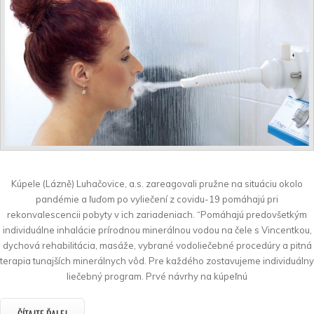
Kúpele (Lázně) Luhačovice, a.s. zareagovali pružne na situáciu okolo
pandémie a ľuďom po vyliečení z covidu-19 pomáhajú pri
rekonvalescencii pobyty v ich zariadeniach. “Pomáhajú predovšetkým
individuálne inhalácie prírodnou minerálnou vodou na čele s Vincentkou,
dychová rehabilitácia, masáže, vybrané vodoliečebné procedúry a pitná
terapia tunajších minerálnych vôd. Pre každého zostavujeme individuálny
liečebný program. Prvé návrhy na kúpeľnú
ČÍTAJTE ĎALEJ