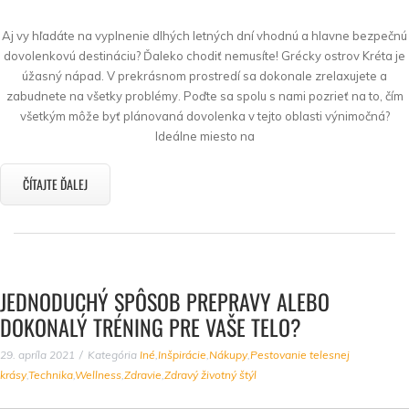
Aj vy hľadáte na vyplnenie dlhých letných dní vhodnú a hlavne bezpečnú
dovolenkovú destináciu? Ďaleko chodiť nemusíte! Grécky ostrov Kréta je
úžasný nápad. V prekrásnom prostredí sa dokonale zrelaxujete a
zabudnete na všetky problémy. Poďte sa spolu s nami pozrieť na to, čím
všetkým môže byť plánovaná dovolenka v tejto oblasti výnimočná?
Ideálne miesto na
ČÍTAJTE ĎALEJ
JEDNODUCHÝ SPÔSOB PREPRAVY ALEBO
DOKONALÝ TRÉNING PRE VAŠE TELO?
29. apríla 2021
Kategória
Iné
,
Inšpirácie
,
Nákupy
,
Pestovanie telesnej
krásy
,
Technika
,
Wellness
,
Zdravie
,
Zdravý životný štýl