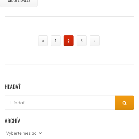
«
1
2
3
»
HĽADAŤ
ARCHÍV
Archív