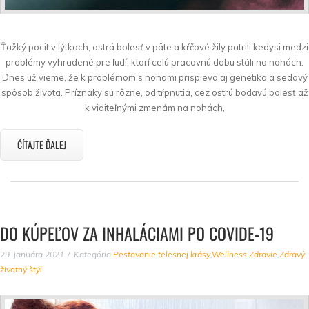
Ťažký pocit v lýtkach, ostrá bolesť v päte a kŕčové žily patrili kedysi medzi
problémy vyhradené pre ľudí, ktorí celú pracovnú dobu stáli na nohách.
Dnes už vieme, že k problémom s nohami prispieva aj genetika a sedavý
spôsob života. Príznaky sú rôzne, od tŕpnutia, cez ostrú bodavú bolesť až
k viditeľnými zmenám na nohách,
ČÍTAJTE ĎALEJ
DO KÚPEĽOV ZA INHALÁCIAMI PO COVIDE-19
29. januára 2021
Kategória
Pestovanie telesnej krásy
,
Wellness
,
Zdravie
,
Zdravý
životný štýl