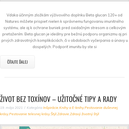
Vďaka účinným zložkám výživového doplnku Beta glucan 120+ od
Natures môžete prispieť nielen k správnemu fungovaniu imunitného
systému, ale aj k ochrane buniek pred oxidačným stresom a celkovým
preťažením. Beta glucan je ideálny pre bežnú podporu organizmu aj pri
prvých zdravotných komplikáciách, či v obdobiach vyčerpania a únavy u
dospelých. Podporiť imunitu by ste si
ČÍTAJTE ĎALEJ
ŽIVOT BEZ TOXÍNOV – UŽITOČNÉ TIPY A RADY
19. mája 2021
Kategória
Inšpirácie
,
Knihy a E-knihy
,
Pestovanie duševnej
krásy
,
Pestovanie telesnej krásy
,
Štýl
,
Zdravie
,
Zdravý životný štýl