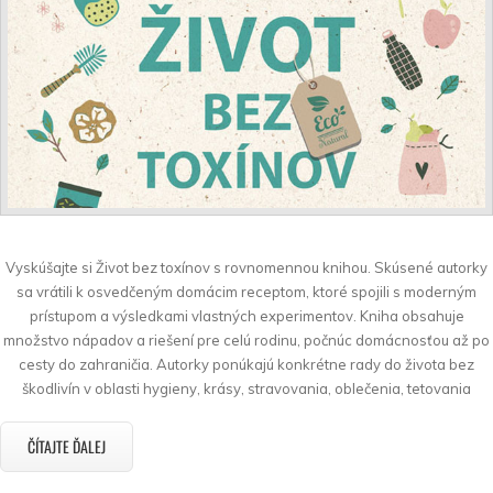
Vyskúšajte si Život bez toxínov s rovnomennou knihou. Skúsené autorky
sa vrátili k osvedčeným domácim receptom, ktoré spojili s moderným
prístupom a výsledkami vlastných experimentov. Kniha obsahuje
množstvo nápadov a riešení pre celú rodinu, počnúc domácnosťou až po
cesty do zahraničia. Autorky ponúkajú konkrétne rady do života bez
škodlivín v oblasti hygieny, krásy, stravovania, oblečenia, tetovania
ČÍTAJTE ĎALEJ