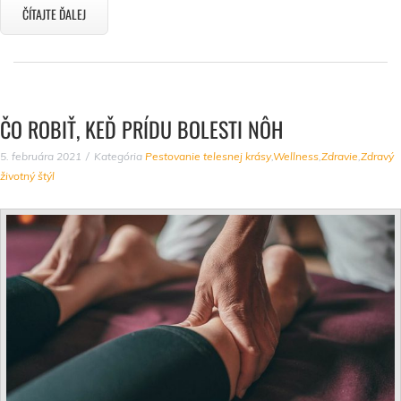
ČÍTAJTE ĎALEJ
ČO ROBIŤ, KEĎ PRÍDU BOLESTI NÔH
5. februára 2021
Kategória
Pestovanie telesnej krásy
,
Wellness
,
Zdravie
,
Zdravý
životný štýl