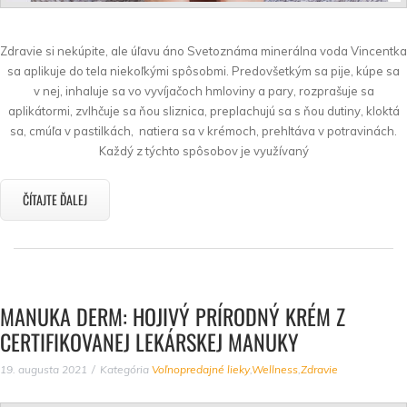
Zdravie si nekúpite, ale úľavu áno Svetoznáma minerálna voda Vincentka
sa aplikuje do tela niekoľkými spôsobmi. Predovšetkým sa pije, kúpe sa
v nej, inhaluje sa vo vyvíjačoch hmloviny a pary, rozprašuje sa
aplikátormi, zvlhčuje sa ňou sliznica, preplachujú sa s ňou dutiny, kloktá
sa, cmúľa v pastilkách, natiera sa v krémoch, prehltáva v potravinách.
Každý z týchto spôsobov je využívaný
ČÍTAJTE ĎALEJ
MANUKA DERM: HOJIVÝ PRÍRODNÝ KRÉM Z
CERTIFIKOVANEJ LEKÁRSKEJ MANUKY
19. augusta 2021
Kategória
Voľnopredajné lieky
,
Wellness
,
Zdravie