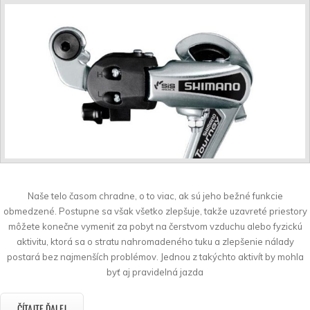
Naše telo časom chradne, o to viac, ak sú jeho bežné funkcie
obmedzené. Postupne sa však všetko zlepšuje, takže uzavreté priestory
môžete konečne vymeniť za pobyt na čerstvom vzduchu alebo fyzickú
aktivitu, ktorá sa o stratu nahromadeného tuku a zlepšenie nálady
postará bez najmenších problémov. Jednou z takýchto aktivít by mohla
byť aj pravidelná jazda
ČÍTAJTE ĎALEJ