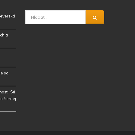
 severská
ch a
ie so
osti. Sú
a čiernej