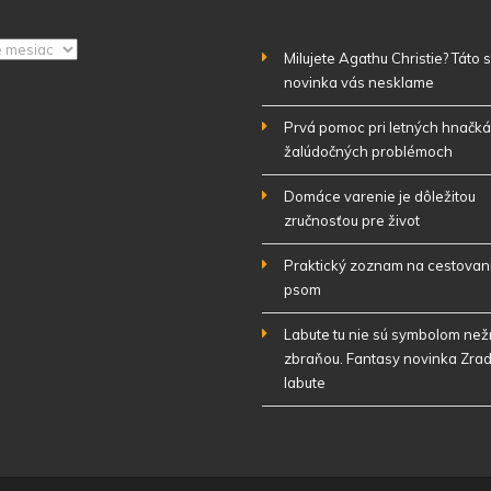
Milujete Agathu Christie? Táto
novinka vás nesklame
Prvá pomoc pri letných hnačká
žalúdočných problémoch
Domáce varenie je dôležitou
zručnosťou pre život
Praktický zoznam na cestovan
psom
Labute tu nie sú symbolom nežn
zbraňou. Fantasy novinka Zrad
labute