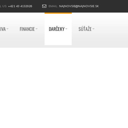
L US:
+421 43 4132926
EMAIL:
NAJNOVSIE@NAJNOVSIE.SK
IVA
FINANCIE
DARČEKY
SÚŤAŽE