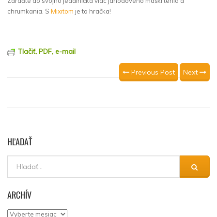
Zaraďte do svojho jedálnička viac jahodového maškrtenia a
chrumkania. S
Mixitom
je to hračka!
Tlačiť, PDF, e-mail
Previous Post
Next
HĽADAŤ
ARCHÍV
Archív