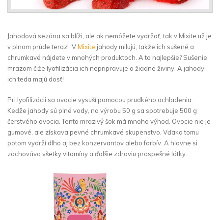
Jahodová sezóna sa blíži, ale ak nemôžete vydržať, tak v Mixite už je
v plnom prúde teraz! V
Mixite
jahody milujú, takže ich sušené a
chrumkavé nájdete v mnohých produktoch. A to najlepšie? Sušenie
mrazom čiže lyofilizácia ich nepripravuje o žiadne živiny. A jahody
ich teda majú dosť!
Pri lyofilizácii sa ovocie vysuší pomocou prudkého ochladenia.
Keďže jahody sú plné vody, na výrobu 50 g sa spotrebuje 500 g
čerstvého ovocia. Tento mrazivý šok má mnoho výhod. Ovocie nie je
gumové, ale získava pevné chrumkavé skupenstvo. Vďaka tomu
potom vydrží dlho aj bez konzervantov alebo farbív. A hlavne si
zachováva všetky vitamíny a ďalšie zdraviu prospešné látky.