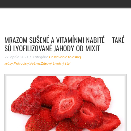
MRAZOM SUŠENÉ A VITAMÍNMI NABITÉ – TAKÉ
SÚ LYOFILIZOVANÉ JAHODY OD MIXIT
27. apríla 2021
Kategórie
Pestovanie telesnej
krásy
,
Potraviny
,
Výživa
,
Zdravý životný štýl