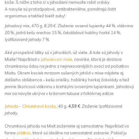
kože. S ničím z toho si s jahodami nemusíte robiť vrásky.
A navyše sú protizápalové, antibakteriálne, pomáhajú čistiť
organizmus a taktiež bieliť zuby!
Jahodový mix, 470 g, 8,29 €. Zloženie: ovsené lupienky 44 %, vláknina
20 %, jadrá kešu orechov 15 %, čokoládové hobliny horké 14 %,
lyofilizované jahody 7 %.
Aké prospešné látky sú v jahodách, už viete. A kde sú jahody v
Mixite? Napríklad v
Jahodovom mixe
, novinke, ktorá je doslova
chrumkavou ódou na jedno z nejmixovanějších ovocí od počiatkov
Mixitu. Okrem kociek mrazom sušených jahôd v mixe nájdete aj
ďalšieho obľúbenca – kešu oriešky, hoblinky horkej čokolády a tiež
jemne škoricovú vlákninu s krehkými ovsenými lupienkami. Jahodový
mix sa navyše ukrýva v krásnom tubuse z folklórnej edície.
Jahoda – Chrumkavé kocky
, 40 g,
4,59 €
. Zloženie: lyofilizované
jahody.
Chrumkavú jahodu na Mixit zoženiete aj samostatne. Napríklad vo
forme
plátkov
, ktoré sú ideálne na samostatné zobanie. Pokiaľ ju