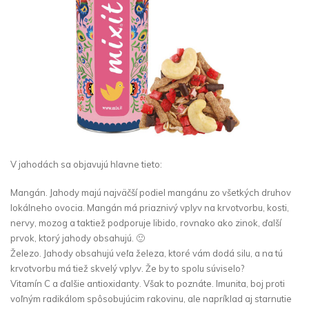
V jahodách sa objavujú hlavne tieto:
Mangán. Jahody majú najväčší podiel mangánu zo všetkých druhov
lokálneho ovocia. Mangán má priaznivý vplyv na krvotvorbu, kosti,
nervy, mozog a taktiež podporuje libido, rovnako ako zinok, ďalší
prvok, ktorý jahody obsahujú. 🙂
Železo. Jahody obsahujú veľa železa, ktoré vám dodá silu, a na tú
krvotvorbu má tiež skvelý vplyv. Že by to spolu súviselo?
Vitamín C a ďalšie antioxidanty. Však to poznáte. Imunita, boj proti
voľným radikálom spôsobujúcim rakovinu, ale napríklad aj starnutie