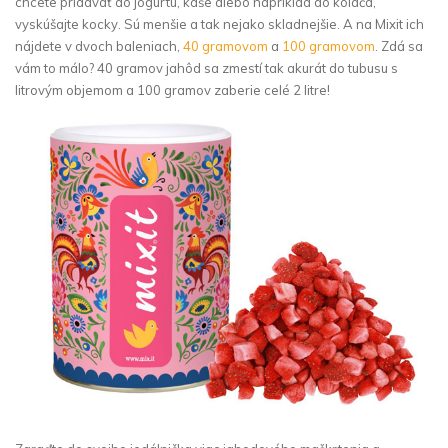
chcete pridávať do jogurtu, kaše alebo napríklad do koláča,
vyskúšajte kocky. Sú menšie a tak nejako skladnejšie. A na Mixit ich
nájdete v dvoch baleniach,
40 gramovom
a
100 gramovom
. Zdá sa
vám to málo? 40 gramov jahôd sa zmestí tak akurát do tubusu s
litrovým objemom a 100 gramov zaberie celé 2 litre!