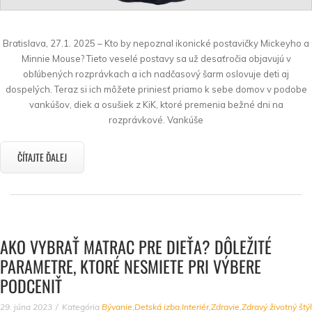
Bratislava, 27.1. 2025 – Kto by nepoznal ikonické postavičky Mickeyho a
Minnie Mouse? Tieto veselé postavy sa už desaťročia objavujú v
obľúbených rozprávkach a ich nadčasový šarm oslovuje deti aj
dospelých. Teraz si ich môžete priniesť priamo k sebe domov v podobe
vankúšov, diek a osušiek z KiK, ktoré premenia bežné dni na
rozprávkové. Vankúše
ČÍTAJTE ĎALEJ
AKO VYBRAŤ MATRAC PRE DIEŤA? DÔLEŽITÉ
PARAMETRE, KTORÉ NESMIETE PRI VÝBERE
PODCENIŤ
29. júna 2023
Kategória
Bývanie
,
Detská izba
,
Interiér
,
Zdravie
,
Zdravý životný štýl