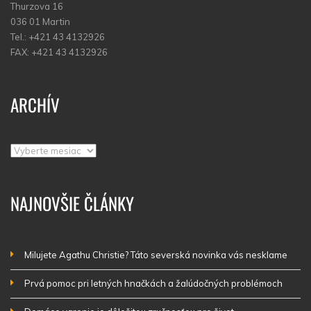
Thurzova 16
036 01 Martin
Tel.: +421 43 4132926
FAX: +421 43 4132926
ARCHÍV
Archív
NAJNOVŠIE ČLÁNKY
Milujete Agathu Christie? Táto severská novinka vás nesklame
Prvá pomoc pri letných hnačkách a žalúdočných problémoch