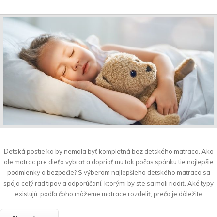
Detská postieľka by nemala byť kompletná bez detského matraca. Ako
ale matrac pre dieťa vybrať a dopriať mu tak počas spánku tie najlepšie
podmienky a bezpečie? S výberom najlepšieho detského matraca sa
spája celý rad tipov a odporúčaní, ktorými by ste sa mali riadiť. Aké typy
existujú, podľa čoho môžeme matrace rozdeliť, prečo je dôležité