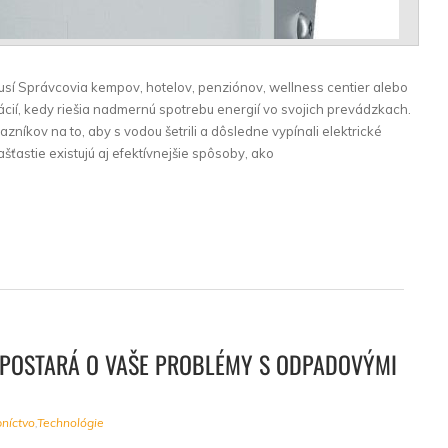
í Správcovia kempov, hotelov, penziónov, wellness centier alebo
uácií, kedy riešia nadmernú spotrebu energií vo svojich prevádzkach.
níkov na to, aby s vodou šetrili a dôsledne vypínali elektrické
šťastie existujú aj efektívnejšie spôsoby, ako
SA POSTARÁ O VAŠE PROBLÉMY S ODPADOVÝMI
níctvo
,
Technológie