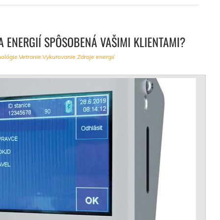
A ENERGIÍ SPÔSOBENÁ VAŠIMI KLIENTAMI?
ológie
,
Vetranie
,
Vykurovanie
,
Zdroje energií