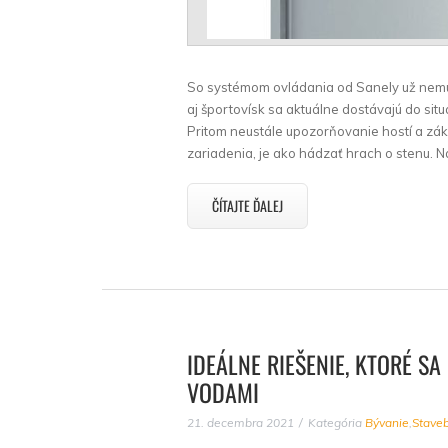
So systémom ovládania od Sanely už nemus
aj športovísk sa aktuálne dostávajú do sit
Pritom neustále upozorňovanie hostí a zákaz
zariadenia, je ako hádzať hrach o stenu. Na
ČÍTAJTE ĎALEJ
IDEÁLNE RIEŠENIE, KTORÉ 
VODAMI
21. decembra 2021
Kategória
Bývanie
,
Staveb