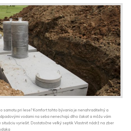
o samotu pri lese? Komfort tohto bývania je nenahraditeľný a
 odpadovými vodami na seba nenechajú dlho čakať a môžu vám
 situáciu vyriešiť. Dostatočne veľký septik Vlastniť nádrž na zber
 vďaka