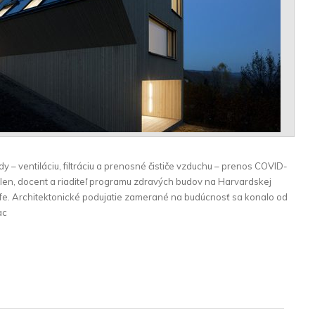
 – ventiláciu, filtráciu a prenosné čističe vzduchu – prenos COVID-
Allen, docent a riaditeľ programu zdravých budov na Harvardskej
Life. Architektonické podujatie zamerané na budúcnosť sa konalo od
ac