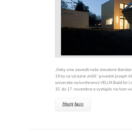
„Keby sme zaviedli naše stavebné štandardy
19 by sa výrazne znížil,“ povedal Joseph 
univerzite na konferencii VELUX Build for 
15. do 17. novembra a vystúpilo na ňom vi
ČÍTAJTE ĎALEJ