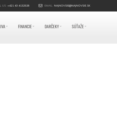
L US:
+421 43 4132926
EMAIL:
NAJNOVSIE@NAJNOVSIE.SK
IVA
FINANCIE
DARČEKY
SÚŤAŽE