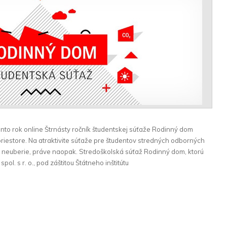
to rok online Štrnásty ročník študentskej súťaže Rodinný dom
priestore. Na atraktivite súťaže pre študentov stredných odborných
k neuberie, práve naopak. Stredoškolská súťaž Rodinný dom, ktorú
. s r. o., pod záštitou Štátneho inštitútu