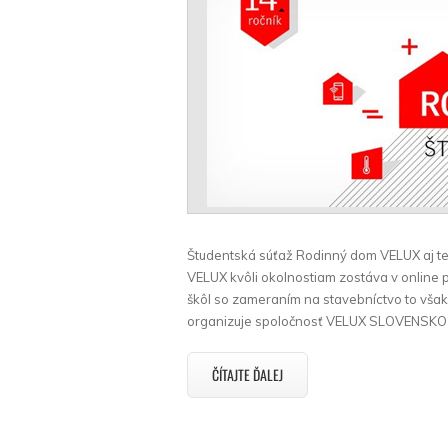
Študentská súťaž Rodinný dom VELUX aj ten
VELUX kvôli okolnostiam zostáva v online 
škôl so zameraním na stavebníctvo to vša
organizuje spoločnosť VELUX SLOVENSKO spol
ČÍTAJTE ĎALEJ