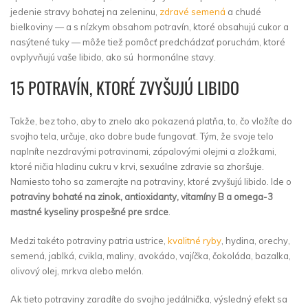
jedenie stravy bohatej na zeleninu,
zdravé semená
a chudé
bielkoviny — a s nízkym obsahom potravín, ktoré obsahujú cukor a
nasýtené tuky — môže tiež pomôcť predchádzať poruchám, ktoré
ovplyvňujú vaše libido, ako sú hormonálne stavy.
15 POTRAVÍN, KTORÉ ZVYŠUJÚ LIBIDO
Takže, bez toho, aby to znelo ako pokazená platňa, to, čo vložíte do
svojho tela, určuje, ako dobre bude fungovať. Tým, že svoje telo
naplníte nezdravými potravinami, zápalovými olejmi a zložkami,
ktoré ničia hladinu cukru v krvi, sexuálne zdravie sa zhoršuje.
Namiesto toho sa zamerajte na potraviny, ktoré zvyšujú libido. Ide o
potraviny bohaté na zinok, antioxidanty, vitamíny B a omega-3
mastné kyseliny prospešné pre srdce
.
Medzi takéto potraviny patria ustrice,
kvalitné ryby
, hydina, orechy,
semená, jablká, cvikla, maliny, avokádo, vajíčka, čokoláda, bazalka,
olivový olej, mrkva alebo melón.
Ak tieto potraviny zaradíte do svojho jedálnička, výsledný efekt sa