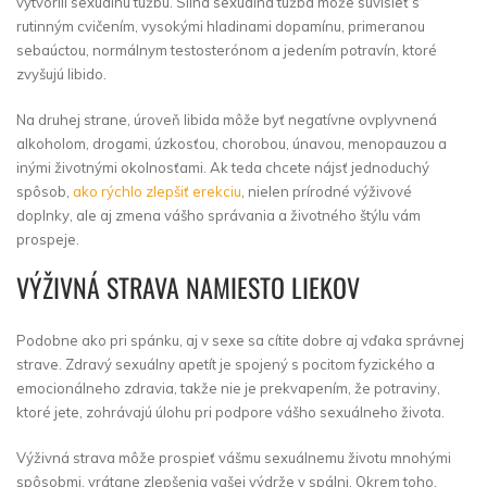
vytvorili sexuálnu túžbu. Silná sexuálna túžba môže súvisieť s
rutinným cvičením, vysokými hladinami dopamínu, primeranou
sebaúctou, normálnym testosterónom a jedením potravín, ktoré
zvyšujú libido.
Na druhej strane, úroveň libida môže byť negatívne ovplyvnená
alkoholom, drogami, úzkosťou, chorobou, únavou, menopauzou a
inými životnými okolnosťami. Ak teda chcete nájsť jednoduchý
spôsob,
ako rýchlo zlepšiť erekciu
, nielen prírodné výživové
doplnky, ale aj zmena vášho správania a životného štýlu vám
prospeje.
VÝŽIVNÁ STRAVA NAMIESTO LIEKOV
Podobne ako pri spánku, aj v sexe sa cítite dobre aj vďaka správnej
strave. Zdravý sexuálny apetít je spojený s pocitom fyzického a
emocionálneho zdravia, takže nie je prekvapením, že potraviny,
ktoré jete, zohrávajú úlohu pri podpore vášho sexuálneho života.
Výživná strava môže prospieť vášmu sexuálnemu životu mnohými
spôsobmi, vrátane zlepšenia vašej výdrže v spálni. Okrem toho,