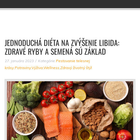
JEDNODUCHÁ DIÉTA NA ZVÝŠENIE LIBIDA:
ZDRAVÉ RYBY A SEMENÁ SÚ ZÁKLAD
27. januára 2023
Kategórie
Pestovanie telesnej
krásy
,
Potraviny
,
Výživa
,
Wellness
,
Zdravý životný štýl