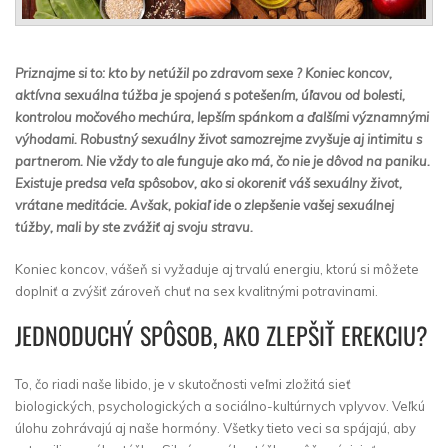
Priznajme si to: kto by netúžil po zdravom sexe ? Koniec koncov,
aktívna sexuálna túžba je spojená s potešením, úľavou od bolesti,
kontrolou močového mechúra, lepším spánkom a ďalšími významnými
výhodami. Robustný sexuálny život samozrejme zvyšuje aj intimitu s
partnerom. Nie vždy to ale funguje ako má, čo nie je dôvod na paniku.
Existuje predsa veľa spôsobov, ako si okoreniť váš sexuálny život,
vrátane meditácie. Avšak, pokiaľ ide o zlepšenie vašej sexuálnej
túžby, mali by ste zvážiť aj svoju stravu.
Koniec koncov, vášeň si vyžaduje aj trvalú energiu, ktorú si môžete
doplniť a zvýšiť zároveň chuť na sex kvalitnými potravinami.
JEDNODUCHÝ SPÔSOB, AKO ZLEPŠIŤ EREKCIU?
To, čo riadi naše libido, je v skutočnosti veľmi zložitá sieť
biologických, psychologických a sociálno-kultúrnych vplyvov. Veľkú
úlohu zohrávajú aj naše hormóny. Všetky tieto veci sa spájajú, aby