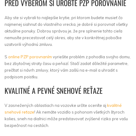
PRED VÝBEROM SI UROBTE PZP POROVNANIE
Aby ste si vybrali to najlepšie krytie, pri ktorom budete musieť čo
najmenej siahnuť do vlastného vrecka, je dobré si porovnať všetky
aktuálne ponuky. Dobrou správou je, že pre splnenie tohto cieľa
nemusíte precestovať celý okres, aby ste v konkrétnej pobočke
uzatvorili výhodnú zmluvu.
S
online PZP porovnaním
vyriešite problém z pohodlia svojho domu,
bez zbytočnej straty času a peňazí. Stačí zadať dôležité parametre,
prečítať si návrh zmluvy, ktorý vám zašlú na e-mail a uhradiť s
podpisom poistku.
KVALITNÉ A PEVNÉ SNEHOVÉ REŤAZE
V zasnežených oblastiach na vozovke určite oceníte aj
kvalitné
snehové reťaze
! Ak nemáte vozidlo s pohonom všetkých štyroch
kolies, sneh na diaľnici môže predstavovať zvýšené riziko pre vašu
bezpečnosť na cestách.