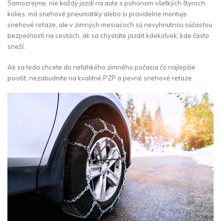
Samozrejme, nie každý jazdí na aute s pohonom všetkých štyroch
kolies, má snehové pneumatiky alebo si pravidelne montuje
snehové reťaze, ale v zimných mesiacoch sú nevyhnutnou súčasťou
bezpečnosti na cestách, ak sa chystáte jazdiť kdekoľvek, kde často
sneží.
Ak sa teda chcete do neľahkého zimného počasia čo najlepšie
poistiť, nezabudnite na kvalitné PZP a pevné snehové reťaze.