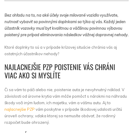
Bez ohľadu na to, na aké účely svoje milované vozidlo využívate,
nutnosť vybaviť sa povinnými doplnkami sa týka aj vás. Každý jeden
účastník vozovky musí byť kvalitnou a väčšinou povinnou výbavou
poistený pre prípad eliminovania následkov vážnej dopravnej nehody.
Ktoré doplnky to sú a v prípade krízovej situácie chránia vás aj
ostatných účastníkov nehody?
NAJLACNEJŠIE PZP POISTENIE VÁS CHRÁNI
VIAC AKO SI MYSLÍTE
Či sa vám to páči alebo nie, poistenie auta je nevyhnutný náklad. V
závislosti od úrovne krytia vám môže pomôcť s nárokmi na náhradu
škody voči iným ľuďom, ich majetku, vám a vášmu autu. Aj to
najlacnejšie PZP
vám poskytne v prípade škodovej udalosti určitú
úroveň ochrany, vďaka ktorej sa nemusíte obávať, že rodinný
rozpočet bude ohrozený.