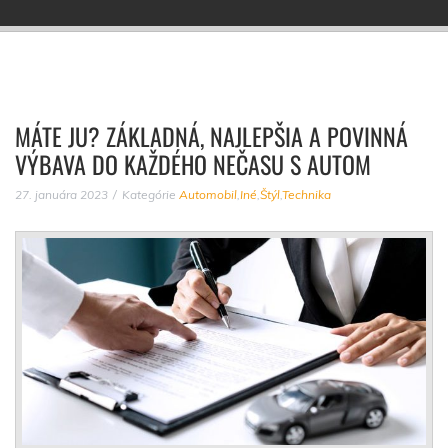
MÁTE JU? ZÁKLADNÁ, NAJLEPŠIA A POVINNÁ
VÝBAVA DO KAŽDÉHO NEČASU S AUTOM
27. januára 2023
Kategórie
Automobil
,
Iné
,
Štýl
,
Technika