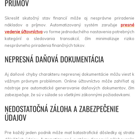
PRÍJMOV
Skresliť skutočný stav financií môže aj nesprávne priradenie
nákladov a príjmov. Automatizovaný systém zaručuje
presné
vedenie účtovníctva
vo forme jednoduchého nastavenia potrebných
kategórií a sledovania transakcií, čím minimalizuje riziko
nesprávneho priradenia finančných tokov.
NEPRESNÁ DAŇOVÁ DOKUMENTÁCIA
Aj daňové chyby charakteru nepresnej dokumentácie môžu viesť k
vážnym právnym problémom. Online účtovníctvo môže zahŕňať aj
nástroje pre automatické generovanie daňových dokumentov, čím
zabezpečuje, že sú v súlade so všetkými zákonnými požiadavkami.
NEDOSTATOČNÁ ZÁLOHA A ZABEZPEČENIE
ÚDAJOV
Pre každý jeden podnik môže mať katastrofické dôsledky aj strata