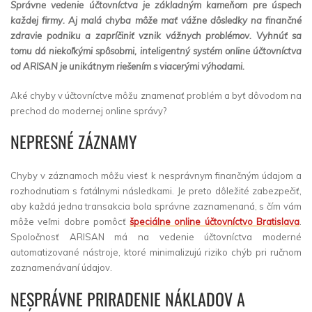
Správne vedenie účtovníctva je základným kameňom pre úspech
každej firmy. Aj malá chyba môže mať vážne dôsledky na finančné
zdravie podniku a zapríčiniť vznik vážnych problémov. Vyhnúť sa
tomu dá niekoľkými spôsobmi, inteligentný systém online účtovníctva
od ARISAN je unikátnym riešením s viacerými výhodami.
Aké chyby v účtovníctve môžu znamenať problém a byť dôvodom na
prechod do modernej online správy?
NEPRESNÉ ZÁZNAMY
Chyby v záznamoch môžu viesť k nesprávnym finančným údajom a
rozhodnutiam s fatálnymi následkami. Je preto dôležité zabezpečiť,
aby každá jedna transakcia bola správne zaznamenaná, s čím vám
môže veľmi dobre pomôcť
špeciálne online účtovníctvo Bratislava
.
Spoločnosť ARISAN má na vedenie účtovníctva moderné
automatizované nástroje, ktoré minimalizujú riziko chýb pri ručnom
zaznamenávaní údajov.
NESPRÁVNE PRIRADENIE NÁKLADOV A