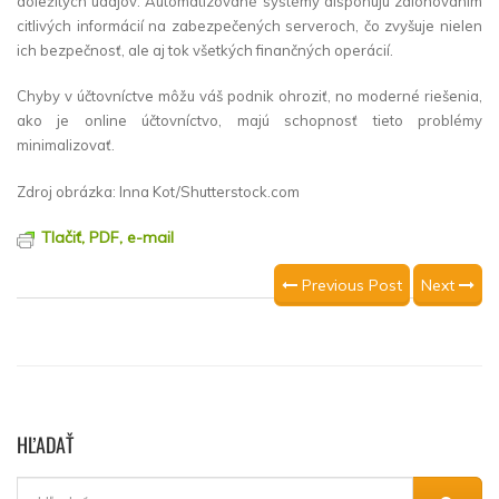
dôležitých údajov. Automatizované systémy disponujú zálohovaním
citlivých informácií na zabezpečených serveroch, čo zvyšuje nielen
ich bezpečnosť, ale aj tok všetkých finančných operácií.
Chyby v účtovníctve môžu váš podnik ohroziť, no moderné riešenia,
ako je online účtovníctvo, majú schopnosť tieto problémy
minimalizovať.
Zdroj obrázka: Inna Kot/Shutterstock.com
Tlačiť, PDF, e-mail
Previous Post
Next
HĽADAŤ