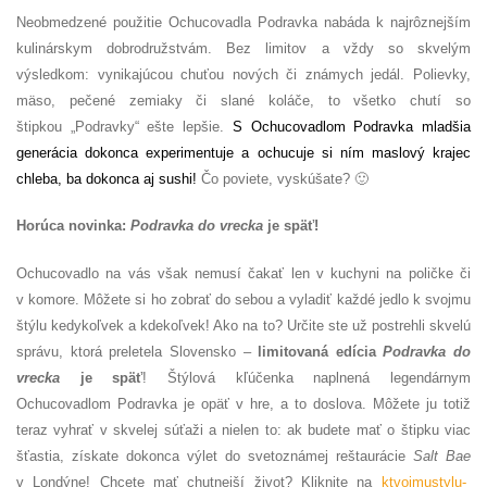
Neobmedzené použitie Ochucovadla Podravka nabáda k najrôznejším
kulinárskym dobrodružstvám. Bez limitov a vždy so skvelým
výsledkom: vynikajúcou chuťou nových či známych jedál. Polievky,
mäso, pečené zemiaky či slané koláče, to všetko chutí so
štipkou „Podravky“ ešte lepšie.
S Ochucovadlom Podravka mladšia
generácia dokonca experimentuje a ochucuje si ním maslový krajec
chleba, ba dokonca aj sushi!
Čo poviete, vyskúšate? 🙂
Horúca novinka:
Podravka do vrecka
je späť!
Ochucovadlo na vás však nemusí čakať len v kuchyni na poličke či
v komore. Môžete si ho zobrať do sebou a vyladiť každé jedlo k svojmu
štýlu kedykoľvek a kdekoľvek! Ako na to? Určite ste už postrehli skvelú
správu, ktorá preletela Slovensko –
limitovaná edícia
Podravka do
vrecka
je späť
! Štýlová kľúčenka naplnená legendárnym
Ochucovadlom Podravka je opäť v hre, a to doslova. Môžete ju totiž
teraz vyhrať v skvelej súťaži a nielen to: ak budete mať o štipku viac
šťastia, získate dokonca výlet do svetoznámej reštaurácie
Salt Bae
v Londýne! Chcete mať chutnejší život? Kliknite na
ktvojmustylu-