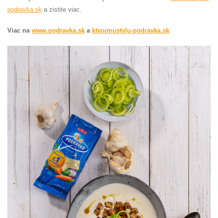
podravka.sk
a zistite viac.
Viac na
www.podravka.sk
a
ktvojmustylu-podravka.sk