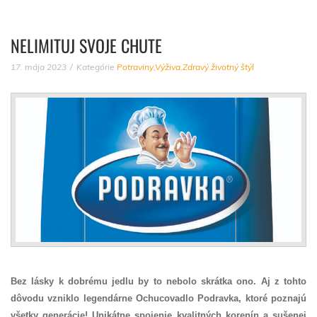
NELIMITUJ SVOJE CHUTE
17. mája 2023
Kategórie
Potraviny
,
Výživa
,
Zdravý životný štýl
Bez lásky k dobrému jedlu by to nebolo skrátka ono. Aj z tohto
dôvodu vzniklo legendárne Ochucovadlo Podravka, ktoré poznajú
všetky generácie! Unikátne spojenie kvalitných korenín a sušenej