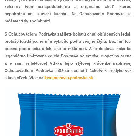
zeleniny tvorí nenapodobiteľnú a originálnu chuť, ktorou
nepohrdnú ani skúsení kuchári.
Na Ochucovadlo Podravka sa
môžete vždy spoľahnúť!
S Ochucovadlom Podravka zažijete bohatú chuť obľúbených jedál,
pretože každé jedno ním vyladíte podľa svojho štýlu. Bez limitov,
presne podľa seba a tak, ako to máte radi. A to doslova, nakoľko
legendárna limitovaná edícia
Podravka do vrecka
je opäť na scéne
a v žiari reflektorov! Vďaka tejto štýlovej kľúčenke naplnenej
Ochucovadlom Podravka môžete dochutiť čokoľvek, kedykoľvek
a kdekoľvek. Viac na
ktvojmustylu-podravka.sk
.