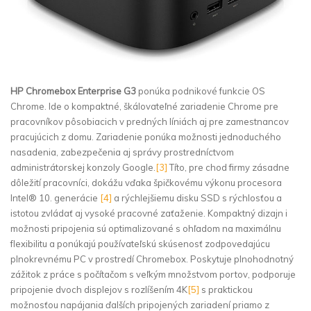
HP Chromebox Enterprise G3
ponúka podnikové funkcie OS
Chrome. Ide o kompaktné, škálovateľné zariadenie Chrome pre
pracovníkov pôsobiacich v predných líniách aj pre zamestnancov
pracujúcich z domu. Zariadenie ponúka možnosti jednoduchého
nasadenia, zabezpečenia aj správy prostredníctvom
administrátorskej konzoly Google.
[3]
Títo, pre chod firmy zásadne
dôležití pracovníci, dokážu vďaka špičkovému výkonu procesora
Intel® 10. generácie
[4]
a rýchlejšiemu disku SSD s rýchlosťou a
istotou zvládať aj vysoké pracovné zaťaženie. Kompaktný dizajn i
možnosti pripojenia sú optimalizované s ohľadom na maximálnu
flexibilitu a ponúkajú používateľskú skúsenosť zodpovedajúcu
plnokrevnému PC v prostredí Chromebox. Poskytuje plnohodnotný
zážitok z práce s počítačom s veľkým množstvom portov, podporuje
pripojenie dvoch displejov s rozlíšením 4K
[5]
s praktickou
možnosťou napájania ďalších pripojených zariadení priamo z