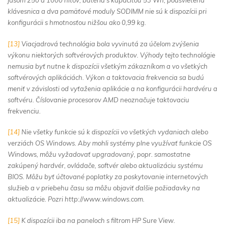
jasom 250 a 1000 nitov, batéria s kapacitou 53 Wh, podsvietená
klávesnica a dva pamäťové moduly SODIMM nie sú k dispozícii pri
konfigurácii s hmotnosťou nižšou ako 0,99 kg.
[13]
Viacjadrová technológia bola vyvinutá za účelom zvýšenia
výkonu niektorých softvérových produktov. Výhody tejto technológie
nemusia byť nutne k dispozícii všetkým zákazníkom a vo všetkých
softvérových aplikáciách. Výkon a taktovacia frekvencia sa budú
meniť v závislosti od vyťaženia aplikácie a na konfigurácii hardvéru a
softvéru. Číslovanie procesorov AMD neoznačuje taktovaciu
frekvenciu.
[14]
Nie všetky funkcie sú k dispozícii vo všetkých vydaniach alebo
verziách OS Windows. Aby mohli systémy plne využívať funkcie OS
Windows, môžu vyžadovať upgradovaný, popr. samostatne
zakúpený hardvér, ovládače, softvér alebo aktualizáciu systému
BIOS. Môžu byť účtované poplatky za poskytovanie internetových
služieb a v priebehu času sa môžu objaviť ďalšie požiadavky na
aktualizácie. Pozri http://www.windows.com.
[15]
K dispozícii iba na paneloch s filtrom HP Sure View.