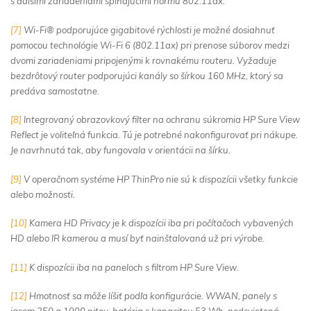
s ďalšími zariadeniami spĺňajúcimi normu 802.11ax.
[7]
Wi-Fi® podporujúce gigabitové rýchlosti je možné dosiahnuť
pomocou technológie Wi-Fi 6 (802.11ax) pri prenose súborov medzi
dvomi zariadeniami pripojenými k rovnakému routeru. Vyžaduje
bezdrôtový router podporujúci kanály so šírkou 160 MHz, ktorý sa
predáva samostatne.
[8]
Integrovaný obrazovkový filter na ochranu súkromia HP Sure View
Reflect je voliteľná funkcia. Tú je potrebné nakonfigurovať pri nákupe.
Je navrhnutá tak, aby fungovala v orientácii na šírku.
[9]
V operačnom systéme HP ThinPro nie sú k dispozícii všetky funkcie
alebo možnosti.
[10]
Kamera HD Privacy je k dispozícii iba pri počítačoch vybavených
HD alebo IR kamerou a musí byť nainštalovaná už pri výrobe.
[11]
K dispozícii iba na paneloch s filtrom HP Sure View.
[12]
Hmotnosť sa môže líšiť podľa konfigurácie. WWAN, panely s