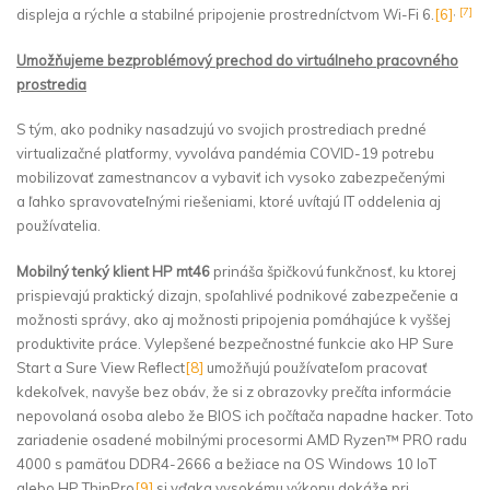
,
[7]
displeja a rýchle a stabilné pripojenie prostredníctvom Wi-Fi 6.
[6]
Umožňujeme bezproblémový prechod do virtuálneho pracovného
prostredia
S tým, ako podniky nasadzujú vo svojich prostrediach predné
virtualizačné platformy, vyvoláva pandémia COVID-19 potrebu
mobilizovať zamestnancov a vybaviť ich vysoko zabezpečenými
a ľahko spravovateľnými riešeniami, ktoré uvítajú IT oddelenia aj
používatelia.
Mobilný tenký klient HP mt46
prináša špičkovú funkčnosť, ku ktorej
prispievajú praktický dizajn, spoľahlivé podnikové zabezpečenie a
možnosti správy, ako aj možnosti pripojenia pomáhajúce k vyššej
produktivite práce. Vylepšené bezpečnostné funkcie ako HP Sure
Start a Sure View Reflect
[8]
umožňujú používateľom pracovať
kdekoľvek, navyše bez obáv, že si z obrazovky prečíta informácie
nepovolaná osoba alebo že BIOS ich počítača napadne hacker. Toto
zariadenie osadené mobilnými procesormi AMD Ryzen™ PRO radu
4000 s pamäťou DDR4-2666 a bežiace na OS Windows 10 IoT
alebo HP ThinPro
[9]
si vďaka vysokému výkonu dokáže pri