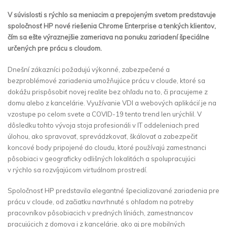
V súvislosti s rýchlo sa meniacim a prepojeným svetom predstavuje
spoločnosť HP nové riešenia Chrome Enterprise a tenkých klientov,
čím sa ešte výraznejšie zameriava na ponuku zariadení špeciálne
určených pre prácu s cloudom.
Dnešní zákazníci požadujú výkonné, zabezpečené a
bezproblémové zariadenia umožňujúce prácu v cloude, ktoré sa
dokážu prispôsobiť novej realite bez ohľadu na to, či pracujeme z
domu alebo z kancelárie. Využívanie VDI a webových aplikácií je na
vzostupe po celom svete a COVID-19 tento trend len urýchlil. V
dôsledku tohto vývoja stoja profesionáli v IT oddeleniach pred
úlohou, ako spravovať, sprevádzkovať, škálovať a zabezpečiť
koncové body pripojené do cloudu, ktoré používajú zamestnanci
pôsobiaci v geograficky odlišných lokalitách a spolupracujúci
v rýchlo sa rozvíjajúcom virtuálnom prostredí.
Spoločnosť HP predstavila elegantné špecializované zariadenia pre
prácu v cloude, od začiatku navrhnuté s ohľadom na potreby
pracovníkov pôsobiacich v predných líniách, zamestnancov
pracujúcich z domova i z kancelárie, ako aj pre mobilných