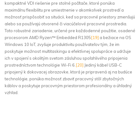
kompaktné VDI riešenie pre stolné počítače, ktoré ponúka
maximálnu flexibilitu pre umiestnenie v akomkoľvek prostredí a
možnosť prispôsobiť sa situácii, keď sa pracovné priestory zmenšujú
alebo sa používajú otvorené či viacúčelové pracovné prostredia.
Toto robustné zariadenie, určené pre každodenné použitie, osadené
procesorom AMD Ryzen™ Embedded R1305
[19]
a bežiace na OS
Windows 10 IoT, zvyšuje produktivitu používateľov tým, že im
poskytuje možnosť multitaskingu a efektívnej spolupráce a udržuje
ich v spojení s okolitým svetom zásluhou spoľahlivého pripojenia
prostredníctvom technológie Wi-Fi 6.
[20]
Jediný kábel USB-C
pripojený k dokovacej obrazovke, ktorá je pripravená aj na budúce
technológie, ponúka možnosť zbaviť pracovný stôl zbytočných
káblov a poskytuje pracovným priestorom profesionálny a úhľadný
vzhľad.