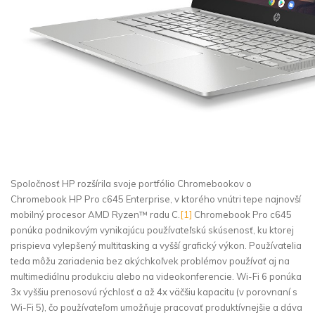
Spoločnosť HP rozšírila svoje portfólio Chromebookov o
Chromebook HP Pro c645 Enterprise, v ktorého vnútri tepe najnovší
mobilný procesor AMD Ryzen™ radu C.
[1]
Chromebook Pro c645
ponúka podnikovým vynikajúcu používateľskú skúsenosť, ku ktorej
prispieva vylepšený multitasking a vyšší grafický výkon. Používatelia
teda môžu zariadenia bez akýchkoľvek problémov používať aj na
multimediálnu produkciu alebo na videokonferencie. Wi-Fi 6 ponúka
3x vyššiu prenosovú rýchlosť a až 4x väčšiu kapacitu (v porovnaní s
Wi-Fi 5), čo používateľom umožňuje pracovať produktívnejšie a dáva