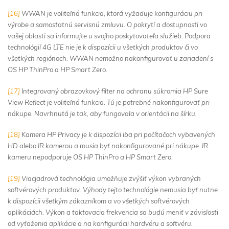
[16]
WWAN je voliteľná funkcia, ktorá vyžaduje konfiguráciu pri
výrobe a samostatnú servisnú zmluvu. O pokrytí a dostupnosti vo
vašej oblasti sa informujte u svojho poskytovateľa služieb. Podpora
technológií 4G LTE nie je k dispozícii u všetkých produktov či vo
všetkých regiónoch. WWAN nemožno nakonfigurovať u zariadení s
OS HP ThinPro a HP Smart Zero.
[17]
Integrovaný obrazovkový filter na ochranu súkromia HP Sure
View Reflect je voliteľná funkcia. Tú je potrebné nakonfigurovať pri
nákupe. Navrhnutá je tak, aby fungovala v orientácii na šírku.
[18]
Kamera HP Privacy je k dispozícii iba pri počítačoch vybavených
HD alebo IR kamerou a musia byť nakonfigurované pri nákupe. IR
kameru nepodporuje OS HP ThinPro a HP Smart Zero.
[19]
Viacjadrová technológia umožňuje zvýšiť výkon vybraných
softvérových produktov. Výhody tejto technológie nemusia byť nutne
k dispozícii všetkým zákazníkom a vo všetkých softvérových
aplikáciách. Výkon a taktovacia frekvencia sa budú meniť v závislosti
od vyťaženia aplikácie a na konfigurácii hardvéru a softvéru.