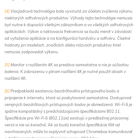
[4]
Viacjadrová technológia bola vyvinutá za účelom zvýšenia výkonu
niektorých softvérových produktov. Výhody tejto technológie nemusia
byť nutne k dispozícii všetkým zákazníkom a vo všetkých softvérových
aplikáciách. Výkon a taktovacia frekvencia sa budú meniť v závislosti
od vyťaženia aplikácie a na konfigurácii hardvéru a softvéru. Číselné
hodnoty pri modeloch, značkách alebo názvoch produktov Intel
nemusia zodpovedať výkonu.
[5]
Monitor s rozlíšením 4K sa predáva samostatne a nie je súčasťou
balenia. K zobrazeniu v plnom rozlíšení 4K je nutné použiť obsah v
rozlíšení 4K.
[6]
Predpokladá existenciu bezdrôtového prístupového bodu a
pripojenie k internetu, ktoré sú poskytované samostatne. Dostupnosť
verejných bezdrôtových prístupových bodov je obmedzená. Wi-Fi 6 je
spätne kompatibilný s predchádzajúcimi špecifikáciami 802.11.
Špecifikácie pre Wi-Fi 6 (802.11ax) existujú v predbežnej pracovnej
verzii a nie sú konečné. Ak sa budú konečné špecifikácie líšiť od
navrhovaných, môže to ovplyvniť schopnosť Chromebox komunikovať