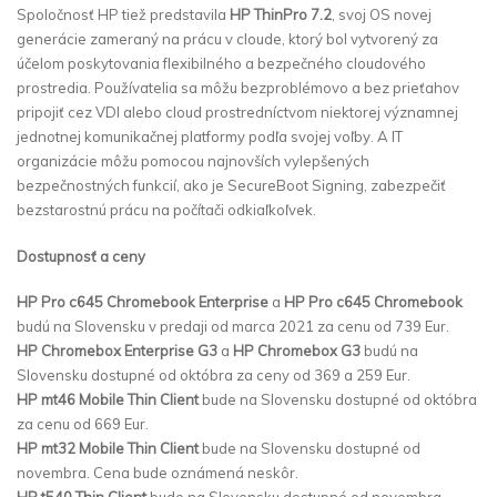
Spoločnosť HP tiež predstavila
HP ThinPro 7.2
, svoj OS novej
generácie zameraný na prácu v cloude, ktorý bol vytvorený za
účelom poskytovania flexibilného a bezpečného cloudového
prostredia. Používatelia sa môžu bezproblémovo a bez prieťahov
pripojiť cez VDI alebo cloud prostredníctvom niektorej významnej
jednotnej komunikačnej platformy podľa svojej voľby. A IT
organizácie môžu pomocou najnovších vylepšených
bezpečnostných funkcií, ako je SecureBoot Signing, zabezpečiť
bezstarostnú prácu na počítači odkiaľkoľvek.
Dostupnosť a ceny
HP Pro c645 Chromebook Enterprise
a
HP Pro c645 Chromebook
budú na Slovensku v predaji od marca 2021 za cenu od 739 Eur.
HP Chromebox Enterprise G3
a
HP Chromebox G3
budú na
Slovensku dostupné od októbra za ceny od 369 a 259 Eur.
HP mt46 Mobile Thin Client
bude na Slovensku dostupné od októbra
za cenu od 669 Eur.
HP mt32 Mobile Thin Client
bude na Slovensku dostupné od
novembra. Cena bude oznámená neskôr.