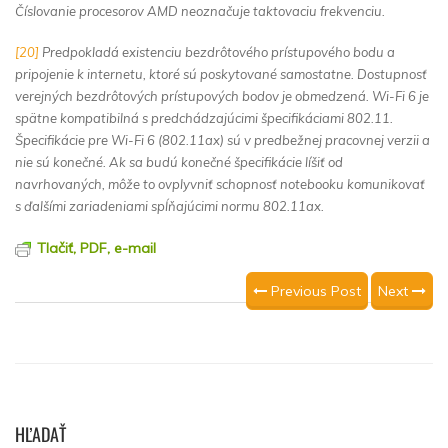
Číslovanie procesorov AMD neoznačuje taktovaciu frekvenciu.
[20]
Predpokladá existenciu bezdrôtového prístupového bodu a
pripojenie k internetu, ktoré sú poskytované samostatne. Dostupnosť
verejných bezdrôtových prístupových bodov je obmedzená. Wi-Fi 6 je
spätne kompatibilná s predchádzajúcimi špecifikáciami 802.11.
Špecifikácie pre Wi-Fi 6 (802.11ax) sú v predbežnej pracovnej verzii a
nie sú konečné. Ak sa budú konečné špecifikácie líšiť od
navrhovaných, môže to ovplyvniť schopnosť notebooku komunikovať
s ďalšími zariadeniami spĺňajúcimi normu 802.11ax.
Tlačiť, PDF, e-mail
Previous Post
Next
HĽADAŤ