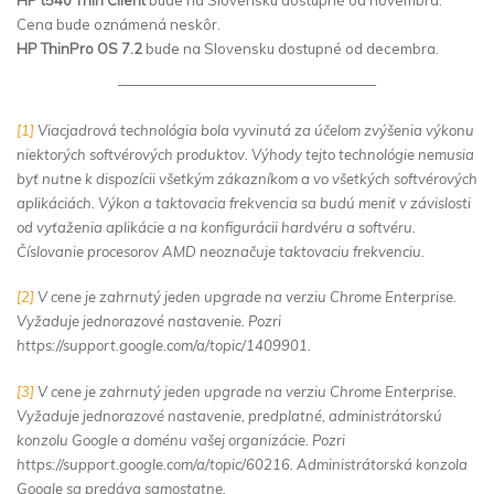
HP t540 Thin Client
bude na Slovensku dostupné od novembra.
Cena bude oznámená neskôr.
HP ThinPro OS 7.2
bude na Slovensku dostupné od decembra.
——————————————————
[1]
Viacjadrová technológia bola vyvinutá za účelom zvýšenia výkonu
niektorých softvérových produktov. Výhody tejto technológie nemusia
byť nutne k dispozícii všetkým zákazníkom a vo všetkých softvérových
aplikáciách. Výkon a taktovacia frekvencia sa budú meniť v závislosti
od vyťaženia aplikácie a na konfigurácii hardvéru a softvéru.
Číslovanie procesorov AMD neoznačuje taktovaciu frekvenciu.
[2]
V cene je zahrnutý jeden upgrade na verziu Chrome Enterprise.
Vyžaduje jednorazové nastavenie. Pozri
https://support.google.com/a/topic/1409901.
[3]
V cene je zahrnutý jeden upgrade na verziu Chrome Enterprise.
Vyžaduje jednorazové nastavenie, predplatné, administrátorskú
konzolu Google a doménu vašej organizácie. Pozri
https://support.google.com/a/topic/60216. Administrátorská konzola
Google sa predáva samostatne.