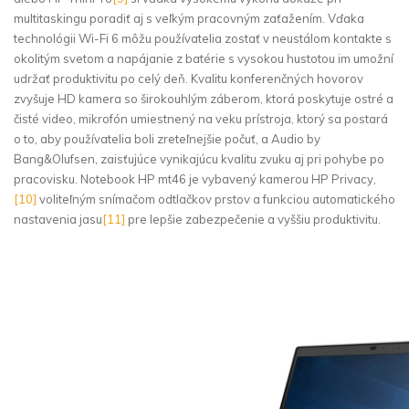
multitaskingu poradiť aj s veľkým pracovným zaťažením. Vďaka
technológii Wi-Fi 6 môžu používatelia zostať v neustálom kontakte s
okolitým svetom a napájanie z batérie s vysokou hustotou im umožní
udržať produktivitu po celý deň. Kvalitu konferenčných hovorov
zvyšuje HD kamera so širokouhlým záberom, ktorá poskytuje ostré a
čisté video, mikrofón umiestnený na veku prístroja, ktorý sa postará
o to, aby používatelia boli zreteľnejšie počuť, a Audio by
Bang&Olufsen, zaisťujúce vynikajúcu kvalitu zvuku aj pri pohybe po
pracovisku. Notebook HP mt46 je vybavený kamerou HP Privacy,
[10]
voliteľným snímačom odtlačkov prstov a funkciou automatického
nastavenia jasu
[11]
pre lepšie zabezpečenie a vyššiu produktivitu.