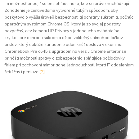
im možnosť pripojiť sa bez ohľadu na to, kde sa práve nachádzajú.
Zariadenie je cieľavedome vytvorené takým spôsobom, aby
poskytovalo vyššiu úroveň bezpečnosti aj ochrany súkromia, počnúc
operačným systémom Chrome OS, ktorý je zo svojej podstaty
bezpečný, cez kameru HP Privacy s jednoducho ovládateľnou
krytkou pre ochranu súkromia až po voliteľný snímač odtlačkov
prstov, ktorý dokáže zariadenie odomknúť doslova v okamihu.
Chromebook Pre c645 s upgradom na verziu Chrome Enterprise
prináša možnosti správy a zabezpečenia spĺňajúce požiadavky
firiem pri zachovaní mimoriadnej jednoduchosti, ktorá IT oddeleniam
šetrí čas i peniaze.
[2]