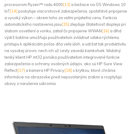
procesorom Ryzen™ radu 4000
[13]
a bežiace na OS Windows 10
IoT
[14]
poskytuje viacvrstvové zabezpečenia, spoľahlivé pripojenie
a vysoký výkon – okrem toho za veľmi prijateľnú cenu. Funkcia
automatického nastavenia jasu
[15]
zlepšuje čitateľnosť displeja pri
slabom osvetlení a vonku, zatiaľ čo pripojenie WWAN
[16]
a dlhá
výdrž batérie umožňujú používateľom zvládnuť vďaka rýchlemu
prístupu k aplikáciám počas dňa veľa úloh, a udržať tak produktivitu
na vysokej úrovni, nech ich už cesty zavedú kamkoľvek. Mobilný
tenký klient HP mt32 ponúka používateľom integrované funkcie
zabezpečenia a ochrany osobných údajov, ako sú HP Sure View
Reflect
[17]
a kamera HP Privacy
[18]
s krytkou, ktoré chránia
informácie na obrazovke pred nepovolanými zrakmi a rozptyľujú
obavy z narušenia súkromia.