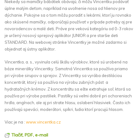
Niekedy sa mamičky bábätiek obávajú, či môžu Vincentku podávať
úplne malým deťom, napríklad na uvoľnenie nosa od hlienov pre
dýchanie. Pokojne sa o tom môžu poradiť s lekármi, ktorí ju rovnako
ako skúsené mamičky, odporúčajú používať v prípade potreby aj pre
novorodencov a malé deti. Práve pre vekovú kategóriu od 0-3 rokov
je určený nosový sprejový aplikátor JUNIOR a pre staršie deti
STANDARD. Na webovej stránke Vincentky je možné zadarmo si
objednať aj ústny aplikátor.
Vincentka, a. s., vyvinula celú škálu výrobkov, ktoré sú urobené na
báze minerálky Vincentky. Samotná Vincentka sa používa priamo
pri výrobe sirupov a sprejov. Z Vincentky sa vyrába destiláciou
koncentrát, ktorý sa používa na výrobu zubných pást a
hydratačných krémov. Z koncentrátu sa ešte extrahuje soľ, ktorá sa
používa pri výrobe pastiliek. Pastilky sú veľmi dobré pri ochoreniach
hrdla, angínach, ale aj pri strate hlasu, oslabení hlasiviek. Často ich
používajú speváci, moderátori, spíkri, ľudia ktorí pracujú hlasom.
Viac je na :
www.vincentka.cz
Tlačiť, PDF, e-mail