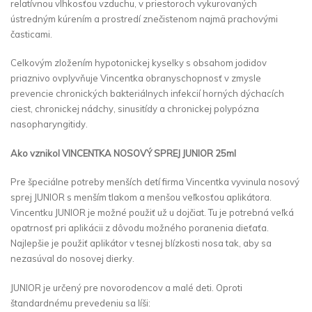
relatívnou vlhkosťou vzduchu, v priestoroch vykurovaných
ústredným kúrením a prostredí znečistenom najmä prachovými
časticami.
Celkovým zložením hypotonickej kyselky s obsahom jodidov
priaznivo ovplyvňuje Vincentka obranyschopnosť v zmysle
prevencie chronických bakteriálnych infekcií horných dýchacích
ciest, chronickej nádchy, sinusitídy a chronickej polypózna
nasopharyngitidy.
Ako vznikol VINCENTKA NOSOVÝ SPREJ JUNIOR 25ml
Pre špeciálne potreby menších detí firma Vincentka vyvinula nosový
sprej JUNIOR s menším tlakom a menšou veľkosťou aplikátora.
Vincentku JUNIOR je možné použiť už u dojčiat. Tu je potrebná veľká
opatrnosť pri aplikácii z dôvodu možného poranenia dieťaťa.
Najlepšie je použiť aplikátor v tesnej blízkosti nosa tak, aby sa
nezasúval do nosovej dierky.
JUNIOR je určený pre novorodencov a malé deti. Oproti
štandardnému prevedeniu sa líši: