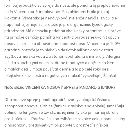
formou jej použitia sú spreje do nosa, ale pomáha aj preplachovanie
dutín Vincentkou, či inhalovanie. Pri zahlienení hrdla je to aj
kloktanie. Vincentka je nenávyková, nielenže neničí sliznicu, ale
napomáha jej hojeniu, pretože je pre organizmus fyziologicky
prirodzená. Má osmocitu podobnú ako ľudský organizmus a práve
na princípe osmózy pomáha Vincentka prirodzene uvoľniť opuch
nosovej sliznice a obnoviť priechodnosť nosa. Vincentka je 100%
prírodná, pretože je to niekoľko desiatok miliónov rokov stará
zvyšková morská voda z treťohôr, obohatená o minerály. Alergici
a ľudia s upchatými nosmi, vrátane tehotných a dojčiacich žien
a malých detí ju môžu používať denne a to po celé roky bez
akejkoľvek závislosti a negatívnych reakcií,“ vysvetľuje J.Šumšal.
Načo slúžia VINCENTKA NOSOVÝ SPREJ STANDARD a JUNIOR?
Oba nosové spreje pomáhajú udržiavať fyziologickú čistiacu
schopnosť nosovej sliznice (funkciu riasinkového epitelu), umožňujú
optimálne fungovanie tzv slizničnej imunity ako primárnej obrany
pred infekciou. Používajú sa na zvlhčenie sliznice celej nosnej dutiny
a nosohltanu predovšetkým pri pobyte v prostredí s nízkou