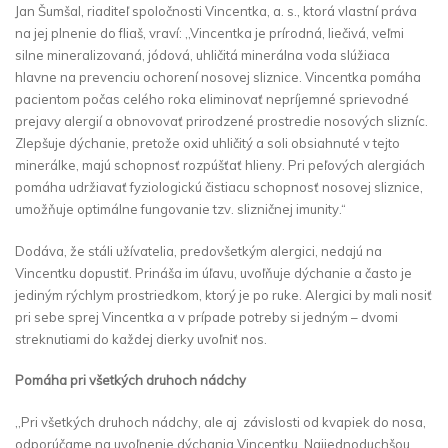
Jan Šumšal, riaditeľ spoločnosti Vincentka, a. s., ktorá vlastní práva
na jej plnenie do fliaš, vraví: ,,Vincentka je prírodná, liečivá, veľmi
silne mineralizovaná, jódová, uhličitá minerálna voda slúžiaca
hlavne na prevenciu ochorení nosovej sliznice. Vincentka pomáha
pacientom počas celého roka eliminovať nepríjemné sprievodné
prejavy alergií a obnovovať prirodzené prostredie nosových slizníc.
Zlepšuje dýchanie, pretože oxid uhličitý a soli obsiahnuté v tejto
minerálke, majú schopnosť rozpúšťať hlieny. Pri peľových alergiách
pomáha udržiavať fyziologickú čistiacu schopnosť nosovej sliznice,
umožňuje optimálne fungovanie tzv. slizničnej imunity.“
Dodáva, že stáli užívatelia, predovšetkým alergici, nedajú na
Vincentku dopustiť. Prináša im úľavu, uvoľňuje dýchanie a často je
jediným rýchlym prostriedkom, ktorý je po ruke. Alergici by mali nosiť
pri sebe sprej Vincentka a v prípade potreby si jedným – dvomi
streknutiami do každej dierky uvoľniť nos.
Pomáha pri všetkých druhoch nádchy
,,Pri všetkých druhoch nádchy, ale aj závislosti od kvapiek do nosa,
odporúčame na uvoľnenie dýchania Vincentku. Najjednoduchšou