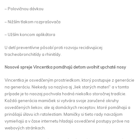
– Polovičnou dávkou
– Nižším tlakom rozprašovača
– Užším koncom aplikátora
U detí preventívne pôsobí proti rozvoju recidivujúcej
tracheobronchitídy a rhinitídy.
Nosové spreje Vincentka pomáhajú deťom uvoľniť upchaté nosy
Vincentka je osvedčeným prostriedkom, ktorý postupuje z generácie
na generáciu. Niekedy sa nazýva aj „liek starých materí“ a v tomto
prípade je to naozaj pochvala hodná niekoľko storočnej tradície.
Každá generácia mamičiek si vytvára svoje zaručené okruhy
osvedčených liekov, ale aj domáckych receptov, ktoré pomáhajú a
prinášajú úľavu ich ratolestiam. Mamičky si tieto rady navzájom
vymieňajú a v čase internetu hľadajú osvedčené postupy práve na
webových stránkach.