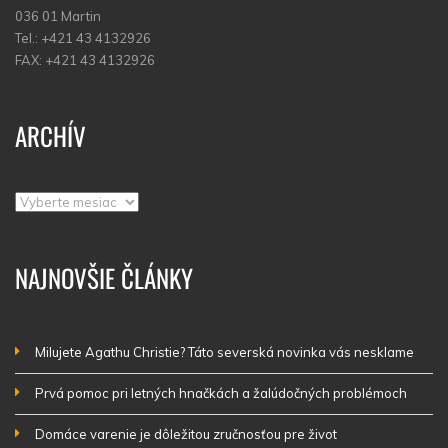
036 01 Martin
Tel.: +421 43 4132926
FAX: +421 43 4132926
ARCHÍV
Archív
NAJNOVŠIE ČLÁNKY
Milujete Agathu Christie? Táto severská novinka vás nesklame
Prvá pomoc pri letných hnačkách a žalúdočných problémoch
Domáce varenie je dôležitou zručnosťou pre život