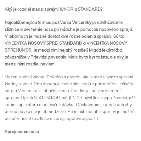
Aký je rozdiel medzi sprejmi JUNIOR a STANDARD?
Najobľúbenejšou formou požívania Vincentky pre zvlhčovanie
sliznice a uvoľnenie nosa pri nádche je pomocou nosového spreja.
V lekárňach je možné dostať dve rôzne balenia sprejov. Sú to:
VINCENTKA NOSOVÝ SPREJ STANDARD a VINCENTKA NOSOVÝ
SPREJ JUNIOR. Je medzi nimi nejaký rozdiel? Mladá lekárnička
zákazníčke v Prievidzi povedala: Malo by to byť to isté, ale aký je
medzi nimi rozdiel neviem.
My ten rozdiel vieme: Z hľadiska obsahu nie je medzi týmito sprejmi
žiadny rozdiel. Oba obsahujú minerálnu vodu z prírodného liečivého
zdroja Vincentka v Luhačoviciach. Rozdiel je iba v prevedení
sprejov. Oproti STANDARDU má JUNIOR nižší tlak rozprašovača, užší
koniec aplikátora a polovičnú dávku. Dávkovanie je podľa potreby,
denná dávka nie je obmedzená. Po minutí obsahu sprejov je možné
doliať Vincentku z fľaše a spreje opätovne použiť.
Sprejovanie nosa