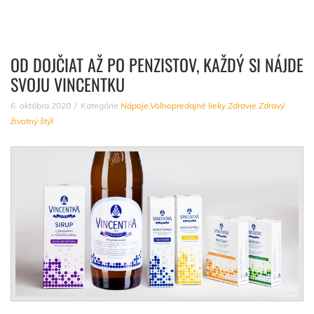
OD DOJČIAT AŽ PO PENZISTOV, KAŽDÝ SI NÁJDE
SVOJU VINCENTKU
6. októbra 2020
Kategórie
Nápoje
,
Voľnopredajné lieky
,
Zdravie
,
Zdravý
životný štýl