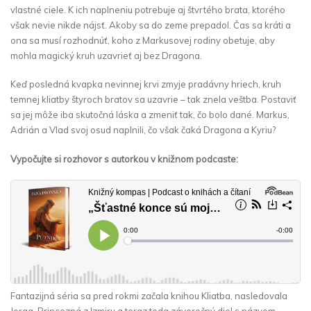
vlastné ciele. K ich naplneniu potrebuje aj štvrtého brata, ktorého
však nevie nikde nájsť. Akoby sa do zeme prepadol. Čas sa kráti a
ona sa musí rozhodnúť, koho z Markusovej rodiny obetuje, aby
mohla magický kruh uzavrieť aj bez Dragona.
Keď posledná kvapka nevinnej krvi zmyje pradávny hriech, kruh
temnej kliatby štyroch bratov sa uzavrie – tak znela veštba. Postaviť
sa jej môže iba skutočná láska a zmeniť tak, čo bolo dané. Markus,
Adrián a Vlad svoj osud naplnili, čo však čaká Dragona a Kyriu?
Vypočujte si rozhovor s autorkou v knižnom podcaste:
Fantazijná séria sa pred rokmi začala knihou Kliatba, nasledovala