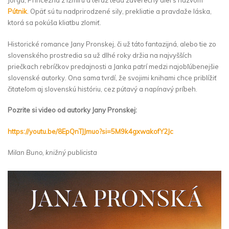
Jorga, Princezná z Izmiru a teraz teda záverečný diel s názvom
Pútnik
. Opäť sú tu nadprirodzené sily, prekliatie a pravdaže láska,
ktorá sa pokúša kliatbu zlomiť.
Historické romance Jany Pronskej, či už táto fantazijná, alebo tie zo
slovenského prostredia sa už dlhé roky držia na najvyšších
priečkach rebríčkov predajnosti a Janka patrí medzi najobľúbenejšie
slovenské autorky. Ona sama tvrdí, že svojimi knihami chce priblížiť
čitateľom aj slovenskú históriu, cez pútavý a napínavý príbeh.
Pozrite si video od autorky Jany Pronskej:
https://youtu.be/8EpQnTJJmuo?si=5M9k4gxwakofY2Jc
Milan Buno, knižný publicista