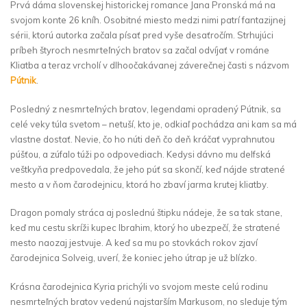
Prvá dáma slovenskej historickej romance Jana Pronská má na
svojom konte 26 kníh. Osobitné miesto medzi nimi patrí fantazijnej
sérii, ktorú autorka začala písať pred vyše desaťročím. Strhujúci
príbeh štyroch nesmrteľných bratov sa začal odvíjať v románe
Kliatba a teraz vrcholí v dlhoočakávanej záverečnej časti s názvom
Pútnik
.
Posledný z nesmrteľných bratov, legendami opradený Pútnik, sa
celé veky túla svetom – netuší, kto je, odkiaľ pochádza ani kam sa má
vlastne dostať. Nevie, čo ho núti deň čo deň kráčať vyprahnutou
púšťou, a zúfalo túži po odpovediach. Kedysi dávno mu delfská
veštkyňa predpovedala, že jeho púť sa skončí, keď nájde stratené
mesto a v ňom čarodejnicu, ktorá ho zbaví jarma krutej kliatby.
Dragon pomaly stráca aj poslednú štipku nádeje, že sa tak stane,
keď mu cestu skríži kupec Ibrahim, ktorý ho ubezpečí, že stratené
mesto naozaj jestvuje. A keď sa mu po stovkách rokov zjaví
čarodejnica Solveig, uverí, že koniec jeho útrap je už blízko.
Krásna čarodejnica Kyria prichýli vo svojom meste celú rodinu
nesmrteľných bratov vedenú najstarším Markusom, no sleduje tým