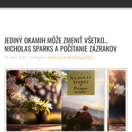
JEDINÝ OKAMIH MÔŽE ZMENIŤ VŠETKO…
NICHOLAS SPARKS A POČÍTANIE ZÁZRAKOV
28. júna 2025
Kategórie
Knihy a E-knihy
,
Nákupy
,
Štýl