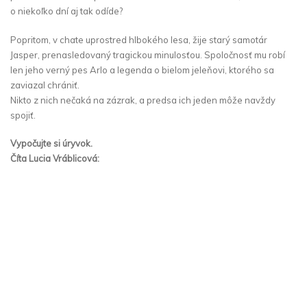
o niekoľko dní aj tak odíde?
Popritom, v chate uprostred hlbokého lesa, žije starý samotár
Jasper, prenasledovaný tragickou minulosťou. Spoločnosť mu robí
len jeho verný pes Arlo a legenda o bielom jeleňovi, ktorého sa
zaviazal chrániť.
Nikto z nich nečaká na zázrak, a predsa ich jeden môže navždy
spojiť.
Vypočujte si úryvok.
Číta Lucia Vráblicová: