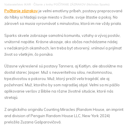
Vydavateľstvo IKAR
·
Čítanie z knihy POČÍTANIE ZÁZRAKOV (Nicholas Sparks)
Počítanie zázrakov
je veľmi emotívny príbeh, postavy prepracované
do hĺbky si hľadajú svoje miesto v živote, svoje šťastie a pokoj. No
zároveň sa musia vyrovnávať s minulosťou, ktorá im nie vždy priala.
Sparks skvele zobrazuje samotnú komunitu, vzťahy a vývoj postáv,
vnútorné napätie. Krásne ukazuje, ako občas nachádzame nádej
v nečakaných okamihoch, len treba byť otvorený, vnímaví a prijímať
život so všetkým, čo ponúka.
Úžasne vykreslené sú postavy Tannera, aj Kaitlyn, ale absolútne ma
dostal starec Jasper. Muž s neuveriteľnou silou, nezlomnosťou,
trpezlivosťou a pokorou. Muž, ktorý prežil veľa tragédií, ale aj
požehnaní. Muž, ktorého by som najradšej objal. Veľmi sa mi páčilo
aplikovanie veršov z Biblie na rôzne životné situácie, ktoré nás
stretajú.
Z anglického originálu Counting Miracles (Random House, an imprint
and division of Penguin Random House LLC, New York 2024)
preložila Zuzana Gašparovičová.