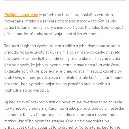
Počítanie zázrakov
je príbeh troch ľudí – vojenského veterána,
rozvedenej matky a osemdesiatročného starca – ktorých osudy
spája hľadanie rodiny, viery a miesto v živote. Nicholas Sparks opäť
píše o tom, že zázraky sa stávajú – keď si ich všimnete.
Tannera Hughesa vychovali starí rodičia a jeho domovom sa stala
armáda. Väčšinu života strávil na misiách v rôznych častiach sveta,
bez záväzkov, bez túžby usadiť sa – presne ako mu to vyhovovalo.
Keď sa dozvie, že jeho milovanej starej mame neostáva veľa času,
okamžite sa vráti. Jej posledné prianie, nájsť si miesto, z ktorého by
urobil svoj domov, považuje za nesplniteľné, ale keď mu stará mama
prezradí, kde by mohol nájsť svojho pravého otca, neváha a
rozhodne sa ho vypátrať.
Aj keď sa musí čoskoro hlásiť do novej misie, zvedavosť ho zavedie
do Asheboro v Severnej Karolíne. Krátko po príchode sa v mestečku
zoznámi s Kaitlyn Cooperovou, mladou doktorkou a rozvedenou
matkou, ktorá ho okamžite zaujme. Obaja cítia neodolateľnú
príťažlivosť a túžia spoznať toho druhého. No čo z toho, keď Tanner