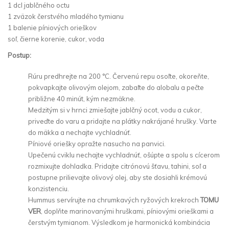
1 dcl jablčného octu
1 zväzok čerstvého mladého tymianu
1 balenie píniových orieškov
soľ, čierne korenie, cukor, voda
Postup:
Rúru predhrejte na 200 °C. Červenú repu osoľte, okoreňte,
pokvapkajte olivovým olejom, zabaľte do alobalu a pečte
približne 40 minút, kým nezmäkne.
Medzitým si v hrnci zmiešajte jablčný ocot, vodu a cukor,
priveďte do varu a pridajte na plátky nakrájané hrušky. Varte
do mäkka a nechajte vychladnúť.
Píniové oriešky opražte nasucho na panvici.
Upečenú cviklu nechajte vychladnúť, ošúpte a spolu s cícerom
rozmixujte dohladka. Pridajte citrónovú šťavu, tahini, soľ a
postupne prilievajte olivový olej, aby ste dosiahli krémovú
konzistenciu.
Hummus servírujte na chrumkavých ryžových krekroch
TOMU
VER
, doplňte marinovanými hruškami, píniovými orieškami a
čerstvým tymianom. Výsledkom je harmonická kombinácia