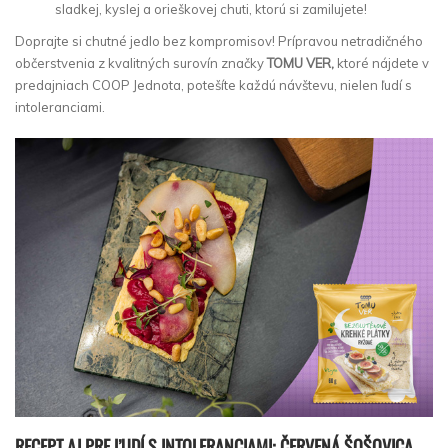
sladkej, kyslej a orieškovej chuti, ktorú si zamilujete!
Doprajte si chutné jedlo bez kompromisov! Prípravou netradičného
občerstvenia z kvalitných surovín značky
TOMU VER,
ktoré nájdete v
predajniach COOP Jednota, potešíte každú návštevu, nielen ľudí s
intoleranciami.
RECEPT AJ PRE ĽUDÍ S INTOLERANCIAMI: ČERVENÁ ŠOŠOVICA