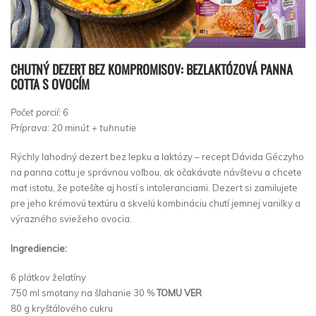
CHUTNÝ DEZERT BEZ KOMPROMISOV: BEZLAKTÓZOVÁ PANNA
COTTA S OVOCÍM
Počet porcií: 6
Príprava: 20 minút + tuhnutie
Rýchly lahodný dezert bez lepku a laktózy – recept Dávida Géczyho
na panna cottu je správnou voľbou, ak očakávate návštevu a chcete
mať istotu, že potešíte aj hostí s intoleranciami. Dezert si zamilujete
pre jeho krémovú textúru a skvelú kombináciu chutí jemnej vanilky a
výrazného sviežeho ovocia.
Ingrediencie:
6 plátkov želatíny
750 ml smotany na šľahanie 30 %
TOMU VER
80 g kryštálového cukru