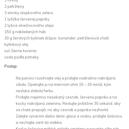
2 petržleny
3 stonky stopkového zeleru
1 lyžička červenej papriky
2 lyžice slnečnicového oleja
150 g nakladaných húb
30 g čerstvých byliniek (kôpor, koriander, petržlenová vňať)
bylinkový olej
soľ, čierne korenie
voda podľa potreby
Postup:
Na panvici rozohrejte olej a pridajte nadrobno nakrájanú
cibuľu. Opekajte ju na miernom ohni 15 – 20 minút, kým
nezíska zlatistú farbu.
Pridajte najemno nasekaný cesnak, červenú papriku a na
kocky nakrájanú zeleninu. Restujte približne 30 sekúnd, aby
sa chute prepojili, no aby cesnak a paprika nezhorkli.
Zalejte vývarom alebo demi-glace a vodou, pridajte šošovicu
a nechajte variť do mäkka.
Keď je šošovica mäkká, prilejte smotanu a povarte ešte pár