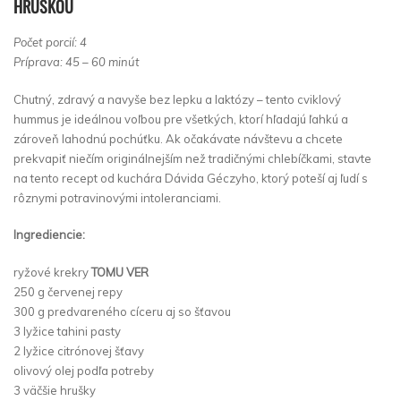
HRUŠKOU
Počet porcií: 4
Príprava: 45 – 60 minút
Chutný, zdravý a navyše bez lepku a laktózy – tento cviklový
hummus je ideálnou voľbou pre všetkých, ktorí hľadajú ľahkú a
zároveň lahodnú pochúťku. Ak očakávate návštevu a chcete
prekvapiť niečím originálnejším než tradičnými chlebíčkami, stavte
na tento recept od kuchára Dávida Géczyho, ktorý poteší aj ľudí s
rôznymi potravinovými intoleranciami.
Ingrediencie:
ryžové krekry
TOMU VER
250 g červenej repy
300 g predvareného cíceru aj so šťavou
3 lyžice tahini pasty
2 lyžice citrónovej šťavy
olivový olej podľa potreby
3 väčšie hrušky