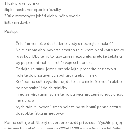
1 lusk pravej vanilky
štipka nastrúhanej tonka fazuľky
700 g mrazených jahôd alebo iného ovocia
lístky medovky
Postup:
Želatínu namočte do studenej vody a nechajte zmäknúť.
Na miernom ohni povarte smotanu s cukrom, vanilkou a tonka
fazuľkou. Dbajte na to, aby zmes nezovrela, pretože želatína
by po pridaní mohla stratiť svoje schopnosti.
Pridajte želatínu, jemne premiešajte, preceďte cez sitko a
nalejte do pripravených pohárov alebo misiek.
Keď panna cotta vychladne, dajte ju na niekoľko hodín alebo
na noc stuhnúť do chladničky.
Pred servírovaním zohrejte na panvici mrazené jahody alebo
iné ovocie.
Vychladnutú ovocnú zmes nalejte na stuhnutú panna cottu a
dozdobte lístkami medovky.
Panna cotta je obľúbený dezert pre každú príležitosť. Využite pri jej
príprave bezlaktózovú smotanu
TOMU VER
a potešte touto lahôdkou