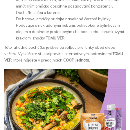
minút, kým omáčka dosiahne požadovanú konzistenciu.
Dochuťte soľou a korením.
Do hotovej omáčky pridajte nasekané čerstvé bylinky.
Podávajte s nakladanými hubami, pokvapkané bylinkovým
olejom a doplnené proteínovým chlebom alebo chrumkavými
krekrami značky
TOMU VER
.
Táto lahodná pochúťka je skvelou voľbou pre ľahký obed alebo
večeru. Vyskúšajte si ju pripraviť s alternatívnymi potravinami
TOMU
VER
, ktoré nájdete v predajniach
COOP Jednota.