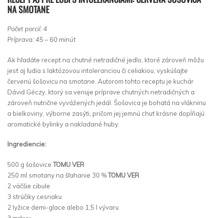
NA SMOTANE
Počet porcií: 4
Príprava: 45 – 60 minút
Ak hľadáte recept na chutné netradičné jedlo, ktoré zároveň môžu
jesť aj ľudia s laktózovou intoleranciou či celiakiou, vyskúšajte
červenú šošovicu na smotane. Autorom tohto receptu je kuchár
Dávid Géczy, ktorý sa venuje príprave chutných netradičných a
zároveň nutrične vyvážených jedál. Šošovica je bohatá na vlákninu
a bielkoviny, výborne zasýti, pričom jej jemnú chuť krásne dopĺňajú
aromatické bylinky a nakladané huby.
Ingrediencie:
500 g šošovice
TOMU VER
250 ml smotany na šľahanie 30 %
TOMU VER
2 väčšie cibule
3 strúčiky cesnaku
2 lyžice demi-glace alebo 1,5 l vývaru
3 mrkvy