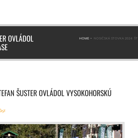
TER OVLÁDOL
HOME
NOSIČSKÁ STOVKA 2024: 
ASE
ŠTEFAN ŠUSTER OVLÁDOL VYSOKOHORSKÚ
Štýl