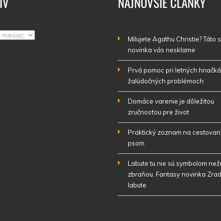
ÍV
NAJNOVŠIE ČLÁNKY
Milujete Agathu Christie? Táto
novinka vás nesklame
Prvá pomoc pri letných hnačká
žalúdočných problémoch
Domáce varenie je dôležitou
zručnosťou pre život
Praktický zoznam na cestovan
psom
Labute tu nie sú symbolom nežn
zbraňou. Fantasy novinka Zrad
labute