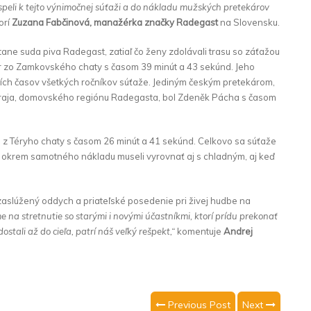
ispeli k tejto výnimočnej súťaži a do nákladu mužských pretekárov
orí
Zuzana Fabčinová, manažérka značky Radegast
na Slovensku.
rátane suda piva Radegast, zatiaľ čo ženy zdolávali trasu so záťažou
ter zo Zamkovského chaty s časom 39 minút a 43 sekúnd. Jeho
pších časov všetkých ročníkov súťaže. Jediným českým pretekárom,
raja, domovského regiónu Radegasta, bol Zdeněk Pácha s časom
vá z Téryho chaty s časom 26 minút a 41 sekúnd. Celkovo sa súťaže
 sa okrem samotného nákladu museli vyrovnať aj s chladným, aj keď
aslúžený oddych a priateľské posedenie pri živej hudbe na
e na stretnutie so starými i novými účastníkmi, ktorí prídu prekonať
stali až do cieľa, patrí náš veľký rešpekt,“
komentuje
Andrej
Previous Post
Next