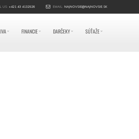
L US:
+421 43 4132926
EMAIL:
NAJNOVSIE@NAJNOVSIE.SK
IVA
FINANCIE
DARČEKY
SÚŤAŽE