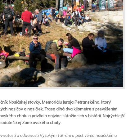
očník Nosičskej stovky, Memoriálu Juraja Petranského, ktorý
kých nosičov a nosičiek. Trasa dlhá dva kilometre s prevýšením
kého chatu a privítala najviac súťažiacich v histórii. Najrýchlejší
poriadateľskej Zamkovského chaty.
evnatosti a oddanosti Vysokým Tatrám a poctivému nosičskému