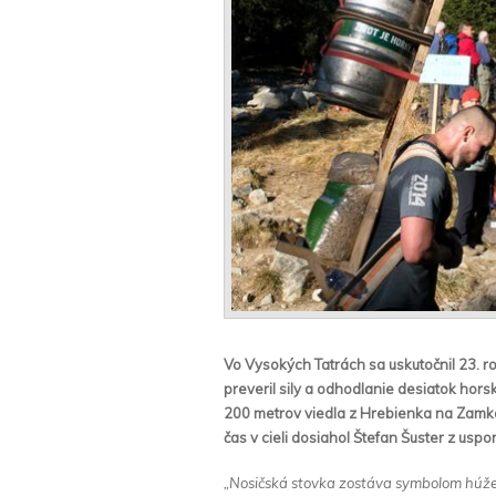
Vo Vysokých Tatrách sa uskutočnil 23. r
preveril sily a odhodlanie desiatok hors
200 metrov viedla z Hrebienka na Zamkovs
čas v cieli dosiahol Štefan Šuster z us
„Nosičská stovka zostáva symbolom húž