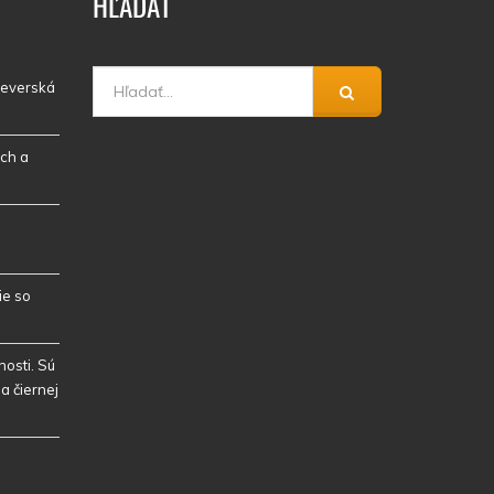
HĽADAŤ
 severská
ch a
ie so
osti. Sú
a čiernej