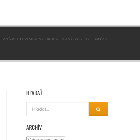
ŠTEFAN ŠUSTER OVLÁDOL VYSOKOHORSKÚ VÝZVU V SKVELOM ČASE
HĽADAŤ
ARCHÍV
Archív