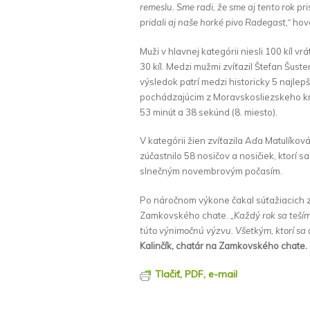
remeslu. Sme radi, že sme aj tento rok pr
pridali aj naše horké pivo Radegast,“
hov
Muži v hlavnej kategórii niesli 100 kíl v
30 kíl. Medzi mužmi zvíťazil Štefan Šus
výsledok patrí medzi historicky 5 najle
pochádzajúcim z Moravskosliezskeho k
53 minút a 38 sekúnd (8. miesto).
V kategórii žien zvíťazila Aďa Matulíko
zúčastnilo 58 nosičov a nosičiek, ktorí
slnečným novembrovým počasím.
Po náročnom výkone čakal súťažiacich z
Zamkovského chate.
„Každý rok sa teším
túto výnimočnú výzvu. Všetkým, ktorí sa do
Kalinčík, chatár na Zamkovského chate.
Tlačiť, PDF, e-mail