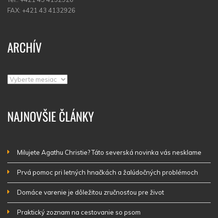
FAX: +421 43 4132926
ARCHÍV
Archív
NAJNOVŠIE ČLÁNKY
Milujete Agathu Christie? Táto severská novinka vás nesklame
Prvá pomoc pri letných hnačkách a žalúdočných problémoch
Domáce varenie je dôležitou zručnosťou pre život
Praktický zoznam na cestovanie so psom