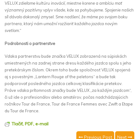
VELUX zdieľame kultúru inovácií, miestne korene a ambíciu mať
významný pozitívny vplyv všade, kde sa pohybujeme. Spojenie našich
síl dávalo dokonalý zmysel. Sme nadšení, že máme po svojom boku
partnera, ktorý nám umožní rozžiariť každého jazdca novým
svetlom.“
Podrobnosti o partnerstve
Vďaka partnerstvu bude značka VELUX zobrazená na súpiskách
umiestnených na zadnej strane dresu každého jazdca spolu s jeho
pretekárskym číslom. Okrem toho bude spoločnosť VELUX spojená
aj s povestným „Lantern Rouge of the peletons“ a bude tak
podporovať posledného jazdca celkovej klasifikácie pretekov.
Práve vďaka prítomnosti značky bude VELUX „za každým jazdcom“,
či už ide o profesionálov alebo amatérov, počas nadchádzajúcich
ročníkov Tour de France, Tour de France Femmes avec Zwift a Etape
du Tour de France.
Tlačiť, PDF, e-mail
Previous Post
Next