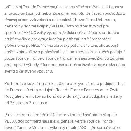
„VELUX aj Tour de France majú za sebou silné dedičstvo a schopnosť
znovuobjaviť samých seba. Zdieľame hodnotu, že úspech pochádza z
tímovej práce, vytrvalosti a dokonalosti,“
hovorí Lars Petersson,
generálny riaditeľ skupiny VELUX.
„Toto partnerstvo má pre
spoločnosť VELUX veľký význam. Je dokonale v súlade s prísľubom
našej značky a poskytuje ideálnu platformu na jej prezentáciu
globálnemu publiku. Vidíme obrovský potenciál v tom, ako zapojiť
našich zákazníkov a profesionálnych partnerov do cestných podujatí
počas Tour de France a Tour de France Femmes avec Zwift a zároveň
propagovať výhody, ktoré prináša do nášho života viac prirodzeného
svetla a čerstvého vzduchu.“
Partnerstvo sa začína v roku 2025 a pokrýva 21 etáp podujatia Tour
de France a 9 etáp podujatia Tour de France Femmes avec Zwift.
Podujatie pre mužov sa koná od 5. do 27. júla a podujatie pre ženy
od 26. júla do 2. augusta.
„Sme nesmierne hrdí, že môžeme privítať medzinárodnú skupinu
VELUX ako partnera mužskej aj ženskej verzie Tour de France,“
hovorí Yann Le Moënner, výkonný riaditeľ ASO
. „So spoločnosťou