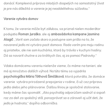
donácií. Komplexná príprava mladých dospelých na samostatný život
je pre nás dôležitá a varenie je jej neoddeliteľnou súčasťou.“
Varenie vytvára domov
K tomu, že varenie môže byť záľubou, sa priznal nielen moderátor
podujatia
Roman Juraško
, ale aj
ambasádorka kampane Jasmina
Alagič
: „
Variť som začala skoro a postupne som prišla na to, že
navarené jedlo mi vytvára pocit domova. Rada varím pre moju rodinu
aj priateľov, ale nie som kuchárka, ktorá by trávila v kuchyni hodiny.
Dá sa navariť chutne a za krátkych čas, aj za pomoci Podravky.“
Vďaka domácemu vareniu nielenže vieme, čo máme na tanieri, ale
má aj množstvo ďalších výhod. Na túto tému sa vyjadrila
psychologička Mária Tóthová Šimčáková
, ktorá potvrdila, že domáce
varenie vytvára prirodzené prepojenia v rodine, či už cez prípravu
jedla alebo jeho plánovanie. Ďalšou líniou je spoločné stolovanie,
kedy máme čas spomaliť. „
Ako psychológ odporúčam sadnúť si aspoň
raz za deň za spoločný stôl, porozprávať sa a zároveň aj učiť deti, že
jedlo je hodnota,“
dopĺňa odborníčka.