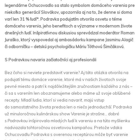
legendárne Ochucovadlo sa stalo symbolom domáceho varenia pre
niekoľko generácií Slovákov, upozornila aj na to, že denne si doma
varí len 31 % ľudí*. Podravka podujatím otvorila osvetu o téme
domáceho varenia, jeho benefitoch a význame v modernom živote
dnešných ľudí. Inšpiratívnou diskusiou sprevádzal moderátor Roman
Juraško, ktorý vyspovedal aj ambasádorku kampane Jasminu Alagič
či odborníčku – detskú psychologičku Máriu Tóthovú Šimčákovú.
S Podravkou navaria začiatočníci aj profesionáli
Bez čoho si neviete predstaviť varenie? Aj táto otázka otvorila na
podujatí tému domáce varenie, ktoré má v našich životoch svoje
pevné miesto a patrí k najdôležitejším zručnostiam každého z nás –
či sa s varením len oboznamujeme alebo máme už svoje obľúbené
recepty. Mladí ľudia, ktorí si vedia navariť, majú vstup
do samostatného života predsa len o niečo jednoduchší. Podravka
už minuloročnou kulinárskou show
Varenie je strašne… dobré
s Podravkou
inšpirovala mladých ľudí k vareniu a na túto myšlienku
nadviazala tohtoročnou osvetovou kampaňou. Pretože vďaka
Ochucovadlu Podravka s overenou receptúrou môže byť varenie