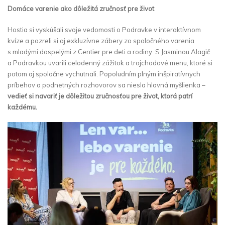
Domáce varenie ako dôležitá zručnosť pre život
Hostia si vyskúšali svoje vedomosti o Podravke v interaktívnom
kvíze a pozreli si aj exkluzívne zábery zo spoločného varenia
s mladými dospelými z Centier pre deti a rodiny. S Jasminou Alagič
a Podravkou uvarili celodenný zážitok a trojchodové menu, ktoré si
potom aj spoločne vychutnali. Popoludním plným inšpiratívnych
príbehov a podnetných rozhovorov sa niesla hlavná myšlienka –
vedieť si navariť je dôležitou zručnosťou pre život, ktorá patrí
každému.