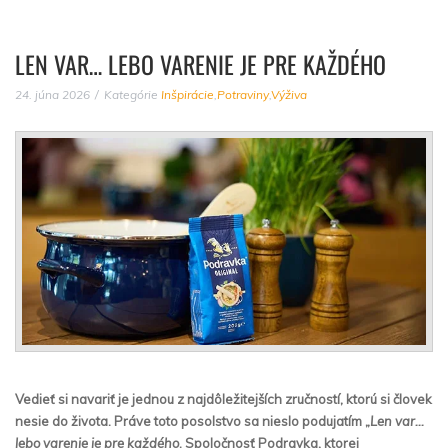
LEN VAR… LEBO VARENIE JE PRE KAŽDÉHO
24. júna 2026
Kategórie
Inšpirácie
,
Potraviny
,
Výživa
Vedieť si navariť je jednou z najdôležitejších zručností, ktorú si človek
nesie do života. Práve toto posolstvo sa nieslo podujatím „
Len var…
lebo varenie je pre každého
. Spoločnosť Podravka, ktorej