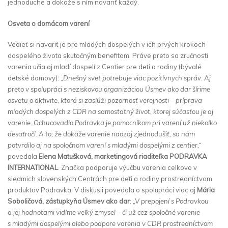
jednoduché a dokáže s ním navariť každý.
Osveta o domácom varení
Vedieť si navariť je pre mladých dospelých v ich prvých krokoch
dospelého života skutočným benefitom. Práve preto sa zručnosti
varenia učia aj mladí dospelí z Centier pre deti a rodiny (bývalé
detské domovy):
„Dnešný svet potrebuje viac pozitívnych správ. Aj
preto v spolupráci s neziskovou organizáciou Úsmev ako dar šírime
osvetu o aktivite, ktorá si zaslúži pozornosť verejnosti – príprava
mladých dospelých z CDR na samostatný život, ktorej súčasťou je aj
varenie. Ochucovadlo Podravka je pomocníkom pri varení už niekoľko
desaťročí. A to, že dokáže varenie naozaj zjednodušiť, sa nám
potvrdilo aj na spoločnom varení s mladými dospelými z centier,“
povedala
Elena Matušková, marketingová riaditeľka PODRAVKA
INTERNATIONAL
. Značka podporuje výučbu varenia celkovo v
siedmich slovenských Centrách pre deti a rodiny prostredníctvom
produktov Podravka. V diskusii povedala o spolupráci viac aj
Mária
Soboličová, zástupkyňa Úsmev ako dar
:
„V prepojení s Podravkou
a jej hodnotami vidíme veľký zmysel – či už cez spoločné varenie
s mladými dospelými alebo podpore varenia v CDR prostredníctvom