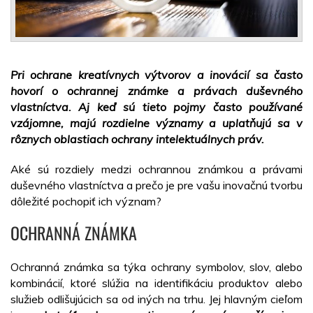
Pri ochrane kreatívnych výtvorov a inovácií sa často
hovorí o ochrannej známke a právach duševného
vlastníctva. Aj keď sú tieto pojmy často používané
vzájomne, majú rozdielne významy a uplatňujú sa v
rôznych oblastiach ochrany intelektuálnych práv.
Aké sú rozdiely medzi ochrannou známkou a právami
duševného vlastníctva a prečo je pre vašu inovačnú tvorbu
dôležité pochopiť ich význam?
OCHRANNÁ ZNÁMKA
Ochranná známka sa týka ochrany symbolov, slov, alebo
kombinácií, ktoré slúžia na identifikáciu produktov alebo
služieb odlišujúcich sa od iných na trhu. Jej hlavným cieľom