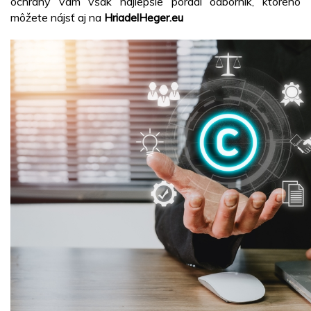
ochrany vám však najlepšie poradí odborník, ktorého
môžete nájsť aj na
HriadelHeger.eu