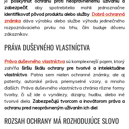
je
poskytnúť ochranu proti neoprávnenému užívaniu a
zabezpečiť
, aby spotrebitelia mohli jednoznačne
identifikovať pôvod produktu alebo služby
.
Dobrá ochranná
známka
dáva výrobku alebo službe výhodu jedinečného
rozpoznávacieho prvku na trhu, čím buduje dôveru
zákazníkov.
PRÁVA DUŠEVNÉHO VLASTNÍCTVA
Práva duševného vlastníctva
sú komplexnejší pojem, ktorý
zahŕňa
širšiu škálu ochrany pre tvorivé a intelektuálne
vlastníctvo
. Patria sem nielen ochranné známky, ale aj
patenty, autorské práva, priemyselné vzory, a mnoho
ďalších. Práva duševného vlastníctva chránia rôzne formy
tvorby, či už ide o vynálezy, dizajny, hudbu, alebo iné
tvorivé diela.
Zabezpečujú tvorcom a inovátorom práva a
ochranu pred neoprávneným užívaním ich diel
.
ROZSAH OCHRANY MÁ ROZHODUJÚCE SLOVO