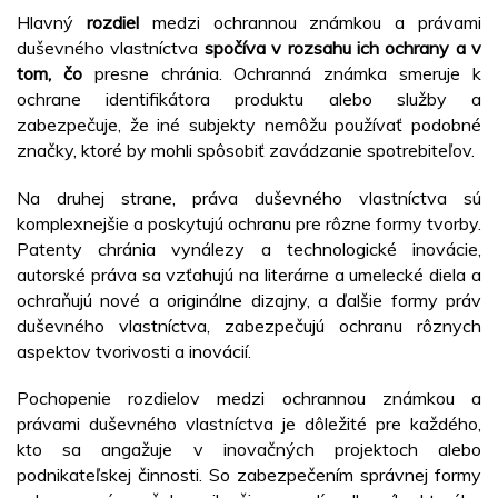
Hlavný
rozdiel
medzi ochrannou známkou a právami
duševného vlastníctva
spočíva v rozsahu ich ochrany a v
tom, čo
presne chránia. Ochranná známka smeruje k
ochrane identifikátora produktu alebo služby a
zabezpečuje, že iné subjekty nemôžu používať podobné
značky, ktoré by mohli spôsobiť zavádzanie spotrebiteľov.
Na druhej strane, práva duševného vlastníctva sú
komplexnejšie a poskytujú ochranu pre rôzne formy tvorby.
Patenty chránia vynálezy a technologické inovácie,
autorské práva sa vzťahujú na literárne a umelecké diela a
ochraňujú nové a originálne dizajny, a ďalšie formy práv
duševného vlastníctva, zabezpečujú ochranu rôznych
aspektov tvorivosti a inovácií.
Pochopenie rozdielov medzi ochrannou známkou a
právami duševného vlastníctva je dôležité pre každého,
kto sa angažuje v inovačných projektoch alebo
podnikateľskej činnosti. So zabezpečením správnej formy