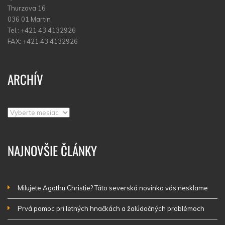
Thurzova 16
036 01 Martin
Tel.: +421 43 4132926
FAX: +421 43 4132926
ARCHÍV
Archív
NAJNOVŠIE ČLÁNKY
Milujete Agathu Christie? Táto severská novinka vás nesklame
Prvá pomoc pri letných hnačkách a žalúdočných problémoch