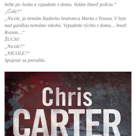
bežte po Josha a vypadnite z domu. Volám ihneď políciu.“
„Čože?“
„Nicole, ja nemám žiadneho bratranca Marka z Texasu. V byte
nad garážou nemáme nikoho. Vypadnite rýchlo z domu… hneď.
Rozum…“
ŽUCH!
„Nicole?“
„NICOLE?“
Spojenie sa prerušilo.