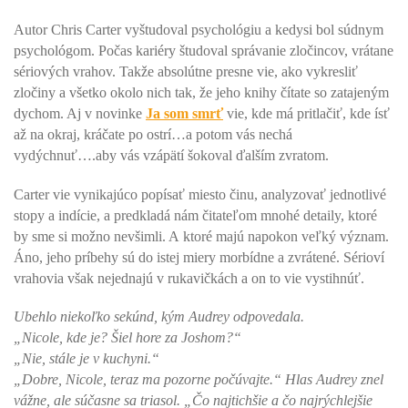
Autor Chris Carter vyštudoval psychológiu a kedysi bol súdnym
psychológom. Počas kariéry študoval správanie zločincov, vrátane
sériových vrahov. Takže absolútne presne vie, ako vykresliť
zločiny a všetko okolo nich tak, že jeho knihy čítate so zatajeným
dychom. Aj v novinke
Ja som smrť
vie, kde má pritlačiť, kde ísť
až na okraj, kráčate po ostrí…a potom vás nechá
vydýchnuť….aby vás vzápätí šokoval ďalším zvratom.
Carter vie vynikajúco popísať miesto činu, analyzovať jednotlivé
stopy a indície, a predkladá nám čitateľom mnohé detaily, ktoré
by sme si možno nevšimli. A ktoré majú napokon veľký význam.
Áno, jeho príbehy sú do istej miery morbídne a zvrátené. Sérioví
vrahovia však nejednajú v rukavičkách a on to vie vystihnúť.
Ubehlo niekoľko sekúnd, kým Audrey odpovedala.
„Nicole, kde je? Šiel hore za Joshom?“
„Nie, stále je v kuchyni.“
„Dobre, Nicole, teraz ma pozorne počúvajte.“ Hlas Audrey znel
vážne, ale súčasne sa triasol. „Čo najtichšie a čo najrýchlejšie