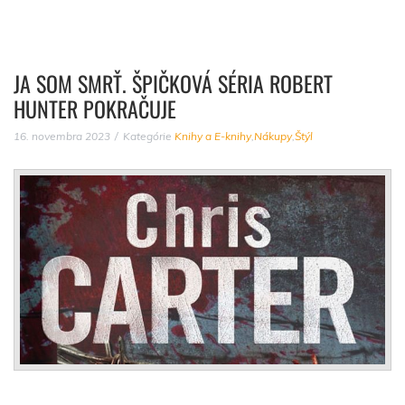
JA SOM SMRŤ. ŠPIČKOVÁ SÉRIA ROBERT
HUNTER POKRAČUJE
16. novembra 2023
Kategórie
Knihy a E-knihy
,
Nákupy
,
Štýl