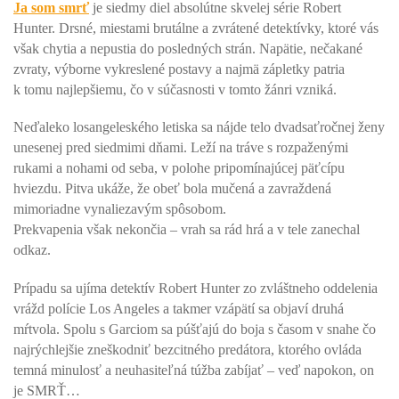
Ja som smrť
je siedmy diel absolútne skvelej série Robert
Hunter. Drsné, miestami brutálne a zvrátené detektívky, ktoré vás
však chytia a nepustia do posledných strán. Napätie, nečakané
zvraty, výborne vykreslené postavy a najmä zápletky patria
k tomu najlepšiemu, čo v súčasnosti v tomto žánri vzniká.
Neďaleko losangeleského letiska sa nájde telo dvadsaťročnej ženy
unesenej pred siedmimi dňami. Leží na tráve s rozpaženými
rukami a nohami od seba, v polohe pripomínajúcej päťcípu
hviezdu. Pitva ukáže, že obeť bola mučená a zavraždená
mimoriadne vynaliezavým spôsobom.
Prekvapenia však nekončia – vrah sa rád hrá a v tele zanechal
odkaz.
Prípadu sa ujíma detektív Robert Hunter zo zvláštneho oddelenia
vrážd polície Los Angeles a takmer vzápätí sa objaví druhá
mŕtvola. Spolu s Garciom sa púšťajú do boja s časom v snahe čo
najrýchlejšie zneškodniť bezcitného predátora, ktorého ovláda
temná minulosť a neuhasiteľná túžba zabíjať – veď napokon, on
je SMRŤ…