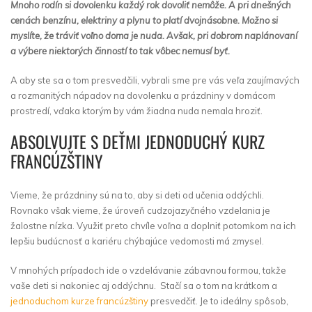
Mnoho rodín si dovolenku každý rok dovoliť nemôže. A pri dnešných
cenách benzínu, elektriny a plynu to platí dvojnásobne. Možno si
myslíte, že tráviť voľno doma je nuda. Avšak, pri dobrom naplánovaní
a výbere niektorých činností to tak vôbec nemusí byť.
A aby ste sa o tom presvedčili, vybrali sme pre vás veľa zaujímavých
a rozmanitých nápadov na dovolenku a prázdniny v domácom
prostredí, vďaka ktorým by vám žiadna nuda nemala hroziť.
ABSOLVUJTE S DEŤMI JEDNODUCHÝ KURZ
FRANCÚZŠTINY
Vieme, že prázdniny sú na to, aby si deti od učenia oddýchli.
Rovnako však vieme, že úroveň cudzojazyčného vzdelania je
žalostne nízka. Využiť preto chvíle voľna a doplniť potomkom na ich
lepšiu budúcnosť a kariéru chýbajúce vedomosti má zmysel.
V mnohých prípadoch ide o vzdelávanie zábavnou formou, takže
vaše deti si nakoniec aj oddýchnu. Stačí sa o tom na krátkom a
jednoduchom kurze francúzštiny
presvedčiť. Je to ideálny spôsob,