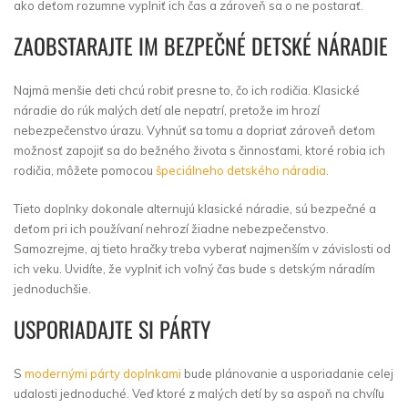
ako deťom rozumne vyplniť ich čas a zároveň sa o ne postarať.
ZAOBSTARAJTE IM BEZPEČNÉ DETSKÉ NÁRADIE
Najmä menšie deti chcú robiť presne to, čo ich rodičia. Klasické
náradie do rúk malých detí ale nepatrí, pretože im hrozí
nebezpečenstvo úrazu. Vyhnúť sa tomu a dopriať zároveň deťom
možnosť zapojiť sa do bežného života s činnosťami, ktoré robia ich
rodičia, môžete pomocou
špeciálneho detského náradia
.
Tieto doplnky dokonale alternujú klasické náradie, sú bezpečné a
deťom pri ich používaní nehrozí žiadne nebezpečenstvo.
Samozrejme, aj tieto hračky treba vyberať najmenším v závislosti od
ich veku. Uvidíte, že vyplniť ich voľný čas bude s detským náradím
jednoduchšie.
USPORIADAJTE SI PÁRTY
S
modernými párty doplnkami
bude plánovanie a usporiadanie celej
udalosti jednoduché. Veď ktoré z malých detí by sa aspoň na chvíľu