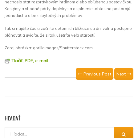
nechcelo stať rozprávkovým hrdinom alebo obľúbenou postavičkou.
Kostýmy a vhodné párty doplnky sa o splnenie tohto sna postarajú
jednoducho a bez zbytočných problémov.
Tak si nájdite čas a začnite deťom ich blížiace sa dni voľna postupne
plánovať a uvidíte, že si tak ušetríte veľa starostí.
Zdroj obrázka: gorillaimages/Shutterstock.com
Tlačiť, PDF, e-mail
Previous Post
Next
HĽADAŤ