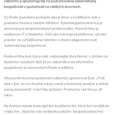
odborníci a upozorňujú tak na podceňovanie kybernetickej
bezpečnosti v spoločnosti na všetkých úrovniach.
Do finále Guardians postúpilo desať tímov z kvalifikácie, kde v
priebehu mesiaca súťažilo 68 tímov. Kyberbezpečnostná hra je
otvorená pre bezpečnostných profesionálov, firemné tímy aj
nadšencov IT a študentov. Slúži ako tréningová platforma, vytvára
priestor na vyhľadávanie talentov a otvára záujemcom svet
kybernetickej bezpečnosti.
Finálové tímy boli rôznorodé, najčastejšie štvorčlenné, v zložení od
študentov vysokých škôl až po odborníkov na informačnú
bezpečnosť zo slovenských firiem a inštitúcií.
Víťazný tím tvorili bezpečnostní odborníci spoločnosti Eset. „Prišli
sme s tým, že sa chceme viacej naučiť o forenznej analýze a získať
viacej skúseností,“ vraví Filip Jurčacko. Priemerný vek tímu je 26
rokov.
Na druhom mieste prekvapil iba dvojčlenný tím, ktorý bol nováčikom
v tejto hre. „Nadchla nás myšlienka súťažiť v bezpečnostnej hre,“