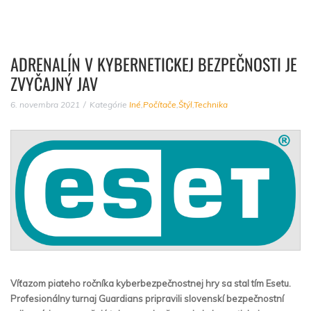
ADRENALÍN V KYBERNETICKEJ BEZPEČNOSTI JE
ZVYČAJNÝ JAV
6. novembra 2021
Kategórie
Iné
,
Počítače
,
Štýl
,
Technika
Víťazom piateho ročníka kyberbezpečnostnej hry sa stal tím Esetu.
Profesionálny turnaj Guardians pripravili slovenskí bezpečnostní