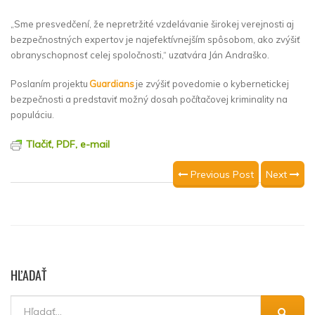
„Sme presvedčení, že nepretržité vzdelávanie širokej verejnosti aj
bezpečnostných expertov je najefektívnejším spôsobom, ako zvýšiť
obranyschopnosť celej spoločnosti,“ uzatvára Ján Andraško.
Poslaním projektu
Guardians
je zvýšiť povedomie o kybernetickej
bezpečnosti a predstaviť možný dosah počítačovej kriminality na
populáciu.
Tlačiť, PDF, e-mail
Previous Post
Next
HĽADAŤ