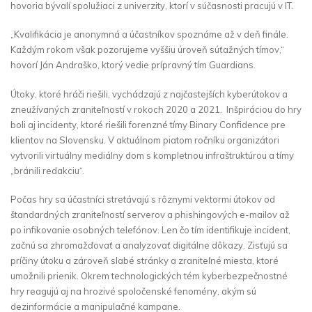
hovoria bývalí spolužiaci z univerzity, ktorí v súčasnosti pracujú v IT.
„Kvalifikácia je anonymná a účastníkov spoznáme až v deň finále.
Každým rokom však pozorujeme vyššiu úroveň súťažných tímov,“
hovorí Ján Andraško, ktorý vedie prípravný tím Guardians.
Útoky, ktoré hráči riešili, vychádzajú z najčastejších kyberútokov a
zneužívaných zraniteľností v rokoch 2020 a 2021. Inšpiráciou do hry
boli aj incidenty, ktoré riešili forenzné tímy Binary Confidence pre
klientov na Slovensku. V aktuálnom piatom ročníku organizátori
vytvorili virtuálny mediálny dom s kompletnou infraštruktúrou a tímy
„bránili redakciu“.
Počas hry sa účastníci stretávajú s rôznymi vektormi útokov od
štandardných zraniteľností serverov a phishingových e-mailov až
po infikovanie osobných telefónov. Len čo tím identifikuje incident,
začnú sa zhromažďovať a analyzovať digitálne dôkazy. Zisťujú sa
príčiny útoku a zároveň slabé stránky a zraniteľné miesta, ktoré
umožnili prienik. Okrem technologických tém kyberbezpečnostné
hry reagujú aj na hrozivé spoločenské fenomény, akým sú
dezinformácie a manipulačné kampane.