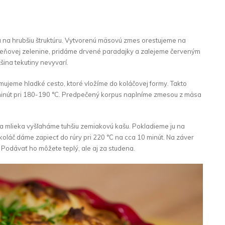
na hrubšiu štruktúru. Vytvorenú mäsovú zmes orestujeme na
 koreňovej zelenine, pridáme drvené paradajky a zalejeme červeným
šina tekutiny nevyvarí.
ujeme hladké cesto, ktoré vložíme do koláčovej formy. Takto
inút pri 180-190 °C. Predpečený korpus naplníme zmesou z mäsa
 mlieka vyšľaháme tuhšiu zemiakovú kašu. Pokladieme ju na
oláč dáme zapiecť do rúry pri 220 °C na cca 10 minút. Na záver
odávať ho môžete teplý, ale aj za studena.