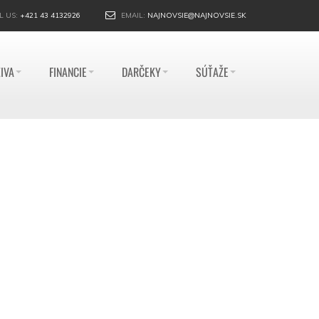
L US:
+421 43 4132926
EMAIL:
NAJNOVSIE@NAJNOVSIE.SK
IVA
FINANCIE
DARČEKY
SÚŤAŽE