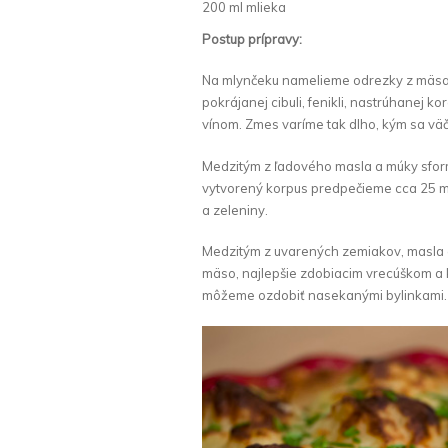
200 ml mlieka
Postup prípravy:
Na mlynčeku namelieme odrezky z mäsa 
pokrájanej cibuli, fenikli, nastrúhanej
vínom. Zmes varíme tak dlho, kým sa väč
Medzitým z ľadového masla a múky sform
vytvorený korpus predpečieme cca 25 m
a zeleniny.
Medzitým z uvarených zemiakov, masla a
mäso, najlepšie zdobiacim vrecúškom a k
môžeme ozdobiť nasekanými bylinkami. P