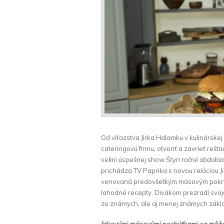
Od víťazstva Jirka Halamku v kulinárskej 
cateringovú firmu, otvoriť a zavrieť reš
veľmi úspešnej show
Štyri ročné obdobia
prichádza TV Paprika s novou reláciou
J
venovaná predovšetkým mäsovým pokrmom
lahodné recepty. Divákom prezradí svoje 
zo známych, ale aj menej známych zákl