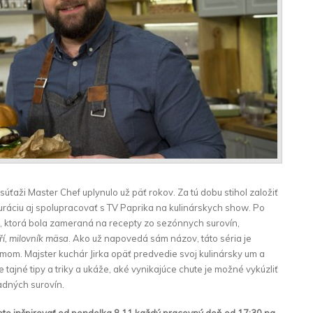
súťaži Master Chef uplynulo už päť rokov. Za tú dobu stihol založiť
tauráciu aj spolupracovať s TV Paprika na kulinárskych show. Po
, ktorá bola zameraná na recepty zo sezónnych surovín,
iří, milovník mäsa
. Ako už napovedá sám názov, táto séria je
. Majster kuchár Jirka opäť predvedie svoj kulinársky um a
tajné tipy a triky a ukáže, aké vynikajúce chute je možné vykúzliť
adných surovín.