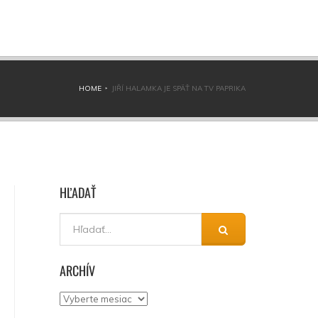
HOME
JIŘÍ HALAMKA JE SPÄŤ NA TV PAPRIKA
HĽADAŤ
ARCHÍV
Archív