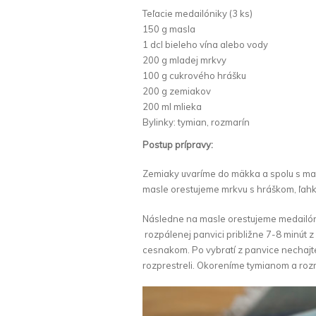
Teľacie medailóniky (3 ks)
150 g masla
1 dcl bieleho vína alebo vody
200 g mladej mrkvy
100 g cukrového hrášku
200 g zemiakov
200 ml mlieka
Bylinky: tymian, rozmarín
Postup prípravy:
Zemiaky uvaríme do mäkka a spolu s m
masle orestujeme mrkvu s hráškom, ľahk
Následne na masle orestujeme medailóni
rozpálenej panvici približne 7-8 minút 
cesnakom. Po vybratí z panvice nechajt
rozprestreli. Okoreníme tymianom a ro