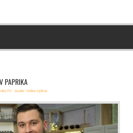
TV PAPRIKA
nika
,
TV - Audio -Video
,
Výživa