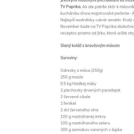
Jirkovými mäsovými pochúťkami sa môže
TV Paprika.
Ak ale patríte skôr k milovn
kuchársku show majstrovské pečenie- Au
Najlepší austrálsky cukrár amatér. Krutý 
November bude na TV Paprika skutočne 
receptov priamo od Jirku, ktoré určite st
Slaný koláč s bravčovým mäsom
Suroviny:
Odrezky z mäsa
(250g)
250 g masla
0,5 kg hladkej múky
2 plechovky drvených paradajok
2 červené cibule
1 fenikel
2 dcl červeného vína
100 g nastrúhanej mrkvy
100 g nastrúhaného zeleru
300 g zemiakov varených v šupke