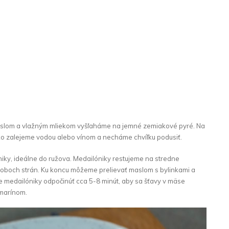
aslom a vlažným mliekom vyšľaháme na jemné zemiakové pyré. Na
o zalejeme vodou alebo vínom a necháme chvíľku podusiť.
ky, ideálne do ružova. Medailóniky restujeme na stredne
z oboch strán. Ku koncu môžeme prelievať maslom s bylinkami a
e medailóniky odpočinúť cca 5-8 minút, aby sa šťavy v mäse
zmarínom.