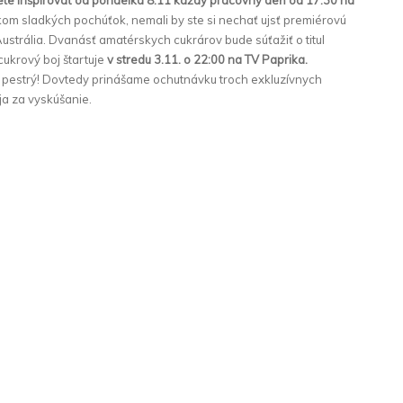
te inšpirovať od pondelka 8.11 každý pracovný deň od 17:30 na
íkom sladkých pochúťok, nemali by ste si nechať ujsť premiérovú
strália. Dvanásť amatérskych cukrárov bude súťažiť o titul
cukrový boj štartuje
v stredu 3.11. o 22:00 na TV Paprika.
pestrý! Dovtedy prinášame ochutnávku troch exkluzívnych
oja za vyskúšanie.