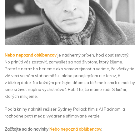
Nebo nepozná obľúbencov
je nádherný príbeh, hoci dosť smutný.
No prinúti vás zastaviť, zamyslieť sa nad životom, ktorý žijeme.
Pretože neraz ho berieme ako samozrejmosť a veríme, že všetky tie
zlé veci sa nám stať nemôžu…alebo prinajlepšom nie teraz, či
v blízkej dobe. No každým prežitým dňom sa blížime k smrti a mali by
sme si život naplno vychutnávať. Robiť to, čo máme radi. S ľuďmi,
ktorých milujeme.
Podľa knihy nakrútil režisér Sydney Pollack film s Al Pacinom, a
rozhodne patrí medzi vydarené sfilmované verzie.
Začítajte sa do novinky
Nebo nepozná obľúbencov
: