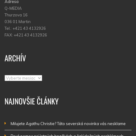
Adresa
Q-MEDIA
Thurzova 16
036 01 Martin
Tel.: +421 43 4132926
FAX: +421 43 4132926
ARCHÍV
Archív
NAJNOVŠIE ČLÁNKY
Milujete Agathu Christie? Táto severská novinka vás nesklame
Prvá pomoc pri letných hnačkách a žalúdočných problémoch