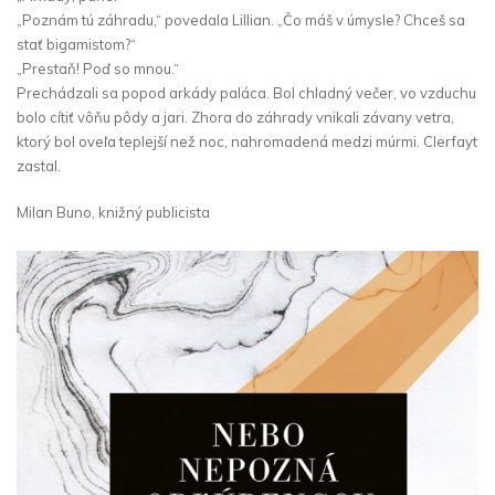
„Poznám tú záhradu,“ povedala Lillian. „Čo máš v úmysle? Chceš sa
stať bigamistom?“
„Prestaň! Poď so mnou.“
Prechádzali sa popod arkády paláca. Bol chladný večer, vo vzduchu
bolo cítiť vôňu pôdy a jari. Zhora do záhrady vnikali závany vetra,
ktorý bol oveľa teplejší než noc, nahromadená medzi múrmi. Clerfayt
zastal.
Milan Buno, knižný publicista