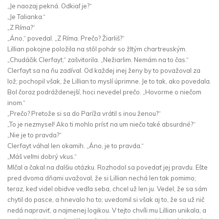
„Je naozaj pekná. Odkiaľ je?“
„Je Talianka.“
„Z Ríma?“
„Áno,“ povedal. „Z Ríma. Prečo? Žiarliš?“
Lillian pokojne položila na stôl pohár so žltým chartreuským.
„Chudáčik Clerfayt,“ zašvitorila. „Nežiarlim. Nemám na to čas.“
Clerfayt sa na ňu zadíval. Od každej inej ženy by to považoval za
lož; pochopil však, že Lillian to myslí úprimne. Je to tak, ako povedala.
Bol čoraz podráždenejší, hoci nevedel prečo. „Hovorme o niečom
inom.“
„Prečo? Pretože si sa do Paríža vrátil s inou ženou?“
„To je nezmysel! Ako ti mohlo prísť na um niečo také absurdné?“
„Nie je to pravda?“
Clerfayt váhal len okamih. „Áno, je to pravda.“
„Máš veľmi dobrý vkus.“
Mlčal a čakal na ďalšiu otázku. Rozhodol sa povedať jej pravdu. Ešte
pred dvoma dňami uvažoval, že si Lillian nechá len tak pomimo;
teraz, keď videl obidve vedľa seba, chcel už len ju. Vedel, že sa sám
chytil do pasce, a hnevalo ho to; uvedomil si však aj to, že sa už nič
nedá napraviť, a najmenej logikou. V tejto chvíli mu Lillian unikala, a