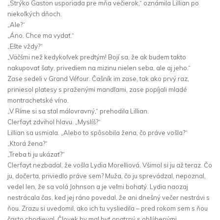
„Strýko Gaston usporiada pre mňa večierok,“ oznámila Lillian po
niekoľkých dňoch.
„Ale?“
„Áno. Chce ma vydať.“
„Ešte vždy?“
„Väčšmi než kedykoľvek predtým! Bojí sa, že ak budem takto
nakupovať šaty, privediem na mizinu nielen seba, ale aj jeho.“
Zase sedeli v Grand Véfour. Čašník im zase, tak ako prvý raz,
priniesol platesy s praženými mandľami, zase popíjali mladé
montrachetské víno.
„V Ríme si sa stal málovravný,“ prehodila Lillian.
Clerfayt zdvihol hlavu. „Myslíš?“
Lillian sa usmiala. „Alebo to spôsobila žena, čo práve vošla?“
„Ktorá žena?“
„Treba ti ju ukázať?“
Clerfayt nezbadal, že vošla Lydia Morelliová. Všimol si ju až teraz. Čo
ju, dočerta, priviedlo práve sem? Muža, čo ju sprevádzal, nepoznal,
vedel len, že sa volá Johnson a je veľmi bohatý. Lydia naozaj
nestrácala čas, keď jej ráno povedal, že ani dnešný večer nestrávi s
ňou. Zrazu si uvedomil, ako ich tu vysliedila – pred rokom sem s ňou
často chodieval. Človek by mal byť opatrný s obľúbenými