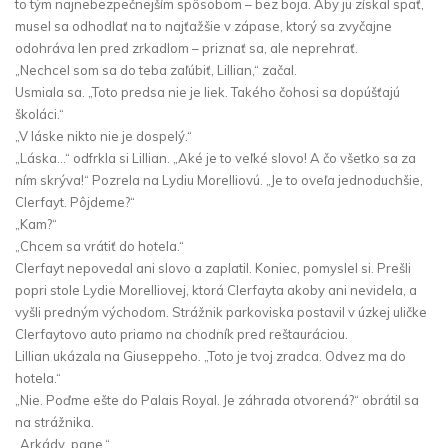
to tým najnebezpečnejším spôsobom – bez boja. Aby ju získal späť,
musel sa odhodlať na to najťažšie v zápase, ktorý sa zvyčajne
odohráva len pred zrkadlom – priznať sa, ale neprehrať.
„Nechcel som sa do teba zaľúbiť, Lillian,“ začal.
Usmiala sa. „Toto predsa nie je liek. Takého čohosi sa dopúšťajú
školáci.“
„V láske nikto nie je dospelý.“
„Láska…“ odfrkla si Lillian. „Aké je to veľké slovo! A čo všetko sa za
ním skrýva!“ Pozrela na Lydiu Morelliovú. „Je to oveľa jednoduchšie,
Clerfayt. Pôjdeme?“
„Kam?“
„Chcem sa vrátiť do hotela.“
Clerfayt nepovedal ani slovo a zaplatil. Koniec, pomyslel si. Prešli
popri stole Lydie Morelliovej, ktorá Clerfayta akoby ani nevidela, a
vyšli predným východom. Strážnik parkoviska postavil v úzkej uličke
Clerfaytovo auto priamo na chodník pred reštauráciou.
Lillian ukázala na Giuseppeho. „Toto je tvoj zradca. Odvez ma do
hotela.“
„Nie. Poďme ešte do Palais Royal. Je záhrada otvorená?“ obrátil sa
na strážnika.
„Arkády, pane.“