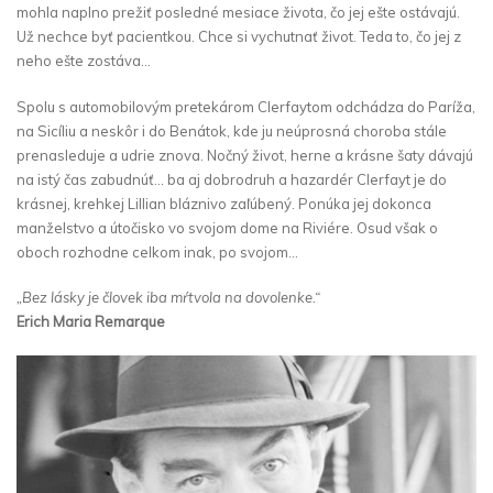
mohla naplno prežiť posledné mesiace života, čo jej ešte ostávajú.
Už nechce byť pacientkou. Chce si vychutnať život. Teda to, čo jej z
neho ešte zostáva…
Spolu s automobilovým pretekárom Clerfaytom odchádza do Paríža,
na Sicíliu a neskôr i do Benátok, kde ju neúprosná choroba stále
prenasleduje a udrie znova. Nočný život, herne a krásne šaty dávajú
na istý čas zabudnúť… ba aj dobrodruh a hazardér Clerfayt je do
krásnej, krehkej Lillian bláznivo zaľúbený. Ponúka jej dokonca
manželstvo a útočisko vo svojom dome na Riviére. Osud však o
oboch rozhodne celkom inak, po svojom…
„Bez lásky je človek iba mŕtvola na dovolenke.“
Erich Maria Remarque