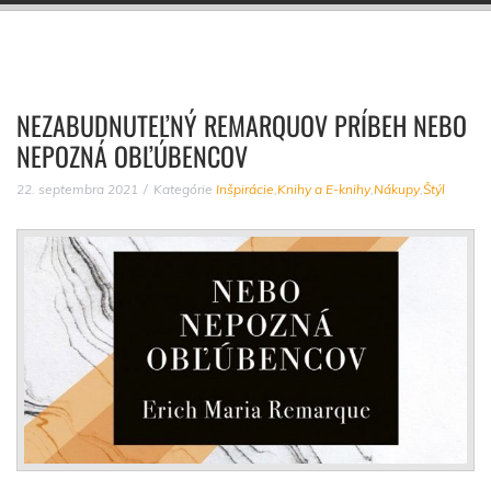
NEZABUDNUTEĽNÝ REMARQUOV PRÍBEH NEBO
NEPOZNÁ OBĽÚBENCOV
22. septembra 2021
Kategórie
Inšpirácie
,
Knihy a E-knihy
,
Nákupy
,
Štýl