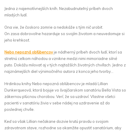
Jedna z najemotívnejších kníh. Nezabudnuteľný príbeh dvoch
mladých ľudí.
Ona vie, že čoskoro zomrie a nedokáže s tým nič urobiť.
On zasa dobrovoľne hazarduje so svojím životom a neuvedomuje si
jeho krehkosť.
Nebo nepozná obľúbencov
je nádherný príbeh dvoch ľudí, ktorí sa
stretnú celkom náhodou a vznikne medzi nimi mimoriadne silné
puto. Dokážu milovať aj v tých najťažších životných chvíľach. Jedno z
najznámejších diel výnimočného autora z konca jeho tvorby…
Hrdinkou knihy Nebo nepozná obľúbencov je mladá Lillian
Dunkerqueová, ktorá bojuje vo švajčiarskom sanatóriu Bella Vista so
zákernou pľúcnou chorobou. Verí, že sa uzdraví. Vlastne všetci
pacienti v sanatóriu živia v sebe nádej na uzdravenie až do
poslednej chvíle.
Keď sa však Lillian nečakane dozvie krutú pravdu o svojom
zdravotnom stave, rozhodne sa okamžite opustiť sanatórium, aby