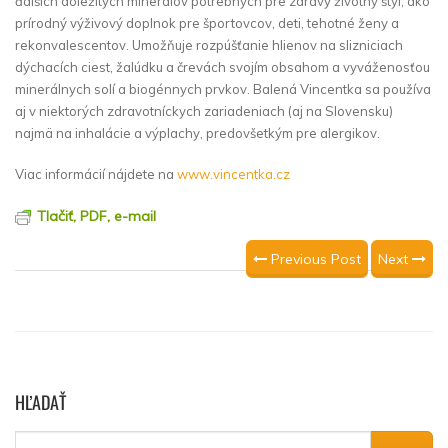
ďalších dôležitých minerálov potrebných pre zdravý životný štýl, ako
prírodný výživový doplnok pre športovcov, deti, tehotné ženy a
rekonvalescentov. Umožňuje rozpúšťanie hlienov na slizniciach
dýchacích ciest, žalúdku a črevách svojím obsahom a vyváženosťou
minerálnych solí a biogénnych prvkov. Balená Vincentka sa používa
aj v niektorých zdravotníckych zariadeniach (aj na Slovensku)
najmä na inhalácie a výplachy, predovšetkým pre alergikov.
Viac informácií nájdete na
www.vincentka.cz
Tlačiť, PDF, e-mail
Previous Post
Next
HĽADAŤ