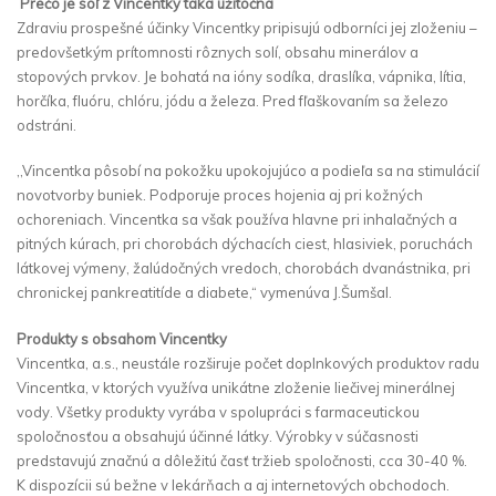
Prečo je soľ z Vincentky taká užitočná
Zdraviu prospešné účinky Vincentky pripisujú odborníci jej zloženiu –
predovšetkým prítomnosti rôznych solí, obsahu minerálov a
stopových prvkov. Je bohatá na ióny sodíka, draslíka, vápnika, lítia,
horčíka, fluóru, chlóru, jódu a železa. Pred fľaškovaním sa železo
odstráni.
,,Vincentka pôsobí na pokožku upokojujúco a podieľa sa na stimulácií
novotvorby buniek. Podporuje proces hojenia aj pri kožných
ochoreniach. Vincentka sa však používa hlavne pri inhalačných a
pitných kúrach, pri chorobách dýchacích ciest, hlasiviek, poruchách
látkovej výmeny, žalúdočných vredoch, chorobách dvanástnika, pri
chronickej pankreatitíde a diabete,“ vymenúva J.Šumšal.
Produkty s obsahom Vincentky
Vincentka, a.s., neustále rozširuje počet doplnkových produktov radu
Vincentka, v ktorých využíva unikátne zloženie liečivej minerálnej
vody. Všetky produkty vyrába v spolupráci s farmaceutickou
spoločnosťou a obsahujú účinné látky. Výrobky v súčasnosti
predstavujú značnú a dôležitú časť tržieb spoločnosti, cca 30-40 %.
K dispozícii sú bežne v lekárňach a aj internetových obchodoch.