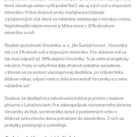
ktoré obsahujú nielen vyšší podiel NaCl, ale aj iných solí a stopových
minerálov. Práve stopové prvky zvyčajne pochádzajú
z podzemných vôd, ktoré sa následne zmiešavajú s morskou vodou.
Najznámejším takým morom je Mŕtve more s 30% obsahom
minerálov a solí.
Riaditeľ spoločnosti Vincentka, a. s., Ján Šumšal hovorí: ,,Vincentka
má cca 1% obsah solí a stopových minerálov. Pre získanie solí sa
tak musí odpariť až 99% objemu Vincentky. To je veľmi energeticky
náročné. Preto si naša firma dala zhotoviť unikátne zariadenie,
v ktorom sa za pomoci viacstupňovej destilácie, pri nízkom tlaku
blízkom vákuu, odparí voda a získa koncentrát Vincentky a z neho
následne soľ.“
Dodáva, že destilačná a odsoľovacia kolóna je priamo v budove
plniarne v Luhačoviciach. Pre zabezpečenie rovnomerného plnenia
Vincentky do fliaš, sa minerálka čerpá z podzemných vrtov v
blízkosti Jurkovičovho domu potrubiami do zásobníkov. Z nich sa
prebytky prečerpajú a vydestilujú.