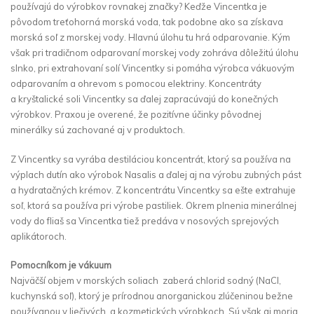
používajú do výrobkov rovnakej značky? Keďže Vincentka je
pôvodom treťohorná morská voda, tak podobne ako sa získava
morská soľ z morskej vody. Hlavnú úlohu tu hrá odparovanie. Kým
však pri tradičnom odparovaní morskej vody zohráva dôležitú úlohu
slnko, pri extrahovaní solí Vincentky si pomáha výrobca vákuovým
odparovaním a ohrevom s pomocou elektriny. Koncentráty
a kryštalické soli Vincentky sa ďalej zapracúvajú do konečných
výrobkov. Praxou je overené, že pozitívne účinky pôvodnej
minerálky sú zachované aj v produktoch.
Z Vincentky sa vyrába destiláciou koncentrát, ktorý sa používa na
výplach dutín ako výrobok Nasalis a ďalej aj na výrobu zubných pást
a hydratačných krémov. Z koncentrátu Vincentky sa ešte extrahuje
soľ, ktorá sa používa pri výrobe pastiliek. Okrem plnenia minerálnej
vody do fliaš sa Vincentka tiež predáva v nosových sprejových
aplikátoroch.
Pomocníkom je vákuum
Najväčší objem v morských soliach zaberá chlorid sodný (NaCl,
kuchynská soľ), ktorý je prírodnou anorganickou zlúčeninou bežne
používanou v liečivých a kozmetických výrobkoch. Sú však aj moria,