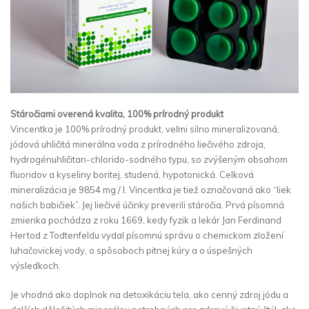
Stáročiami overená kvalita, 100% prírodný produkt
Vincentka je 100% prírodný produkt, veľmi silno mineralizovaná,
jódová uhličitá minerálna voda z prírodného liečivého zdroja,
hydrogénuhličitan-chlorido-sodného typu, so zvýšeným obsahom
fluoridov a kyseliny boritej, studená, hypotonická. Celková
mineralizácia je 9854 mg / l. Vincentka je tiež označovaná ako “liek
našich babičiek”. Jej liečivé účinky preverili stáročia. Prvá písomná
zmienka pochádza z roku 1669, kedy fyzik a lekár Jan Ferdinand
Hertod z Todtenfeldu vydal písomnú správu o chemickom zložení
luhačovickej vody, o spôsoboch pitnej kúry a o úspešných
výsledkoch.
Je vhodná ako doplnok na detoxikáciu tela, ako cenný zdroj jódu a