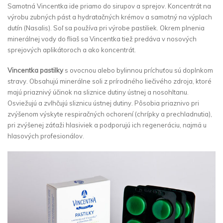
Samotná Vincentka ide priamo do sirupov a sprejov. Koncentrát na
výrobu zubných pást a hydratačných krémov a samotný na výplach
dutín (Nasalis). Soľ sa používa pri výrobe pastiliek. Okrem plnenia
minerálnej vody do fliaš sa Vincentka tiež predáva v nosových
sprejových aplikátoroch a ako koncentrát.
Vincentka pastilky
s ovocnou alebo bylinnou príchuťou sú doplnkom
stravy. Obsahujú minerálne soli z prírodného liečivého zdroja, ktoré
majú priaznivý účinok na sliznice dutiny ústnej a nosohltanu.
Osviežujú a zvlhčujú sliznicu ústnej dutiny. Pôsobia priaznivo pri
zvýšenom výskyte respiračných ochorení (chrípky a prechladnutia),
pri zvýšenej záťaži hlasiviek a podporujú ich regeneráciu, najmä u
hlasových profesionálov.