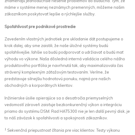
znamenajú jednoduchšie riešenie problémov do budúcna. Tým, že
máme v systéme menej neznámych premenných, môžeme našim
zákazníkom poskytovať lepšie a rýchlejšie služby.
Spoľahlivosť pre podnikové prostredie
Zavedením vlastných jednotiek pre ukladanie dát postupujeme o
krok ďalej, aby sme zaistili, že naše úložné systémy budú
spoľahlivejšie, ľahšie sa budú podporovať a udržiavať a budú mať
výhodu vo výkone. Naša dôsledná interná validácia celého nášho
produktového portfólia je navrhnutá tak, aby maximalizovala čas
strávený komplexným záťažovým testovaním. Veríme, že
predstavuje silnejšiu hodnotovú ponuku, najmä pre našich
obchodných a korporátnych klientov.
Inžinierske úsilie opierajúce sa o desaťročia priemyselných
vedomostí zároveň zaisťuje bezkonkurenčný výkon a integráciu
priamo do systému DSM. Rad HAT5300 nie je len ďalší pevný disk, je
to náš záväzok k spoľahlivosti a spokojnosti zákazníkov.
1
Sekvenčná priepustnosť čítania pre viac klientov. Testy výkonu