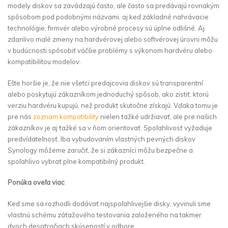
modely diskov sa zavádzajú často, ale často sa predávajú rovnakým
spôsobom pod podobnými názvami, aj keď základné nahrávacie
technológie, firmvér alebo výrobné procesy sú úplne odlišné. Aj
zdanlivo malé zmeny na hardvérovej alebo softvérovej úrovni môžu
v budúcnosti spôsobiť väčšie problémy s výkonom hardvéru alebo
kompatibilitou modelov.
Ešte horšie je, že nie všetci predajcovia diskov sú transparentní
alebo poskytujú zákazníkom jednoduchý spôsob, ako zistiť, ktorú
verziu hardvéru kupujú, než produkt skutočne získajú. Vďaka tomu je
pre nás
zoznam kompatibility
nielen ťažké udržiavať, ale pre našich
zákazníkov je aj ťažké sa v ňom orientovať. Spoľahlivosť vyžaduje
predvídateľnosť. Iba vybudovaním vlastných pevných diskov
Synology môžeme zaručiť, že si zákazníci môžu bezpečne a
spoľahlivo vybrať plne kompatibilný produkt.
Ponúka oveľa viac
Keď sme sa rozhodli dodávať najspoľahlivejšie disky, vyvinuli sme
vlastnú schému záťažového testovania založeného na takmer
dvoch desaťročiach skúseností v odbore.