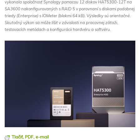
vykonala spoločnosť Synology pomocou 12 diskov HAT5300-12T na
SA3600 nakonfigurovaných s RAID 5 v porovnaní s diskami podobnej
triedy (Enterprise) s IOMeter (blokmi 64 kB). Výsledky sú orientačné.
Skutočný výkon sa môže líšiť v závislosti na pracovnej záťaži,
testovacích metódach a konfigurácii hardvéru a softvéru.
Tlačiť, PDF, e-mail