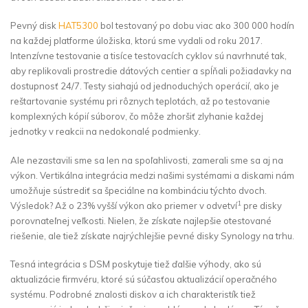
Pevný disk
HAT5300
bol testovaný po dobu viac ako 300 000 hodín
na každej platforme úložiska, ktorú sme vydali od roku 2017.
Intenzívne testovanie a tisíce testovacích cyklov sú navrhnuté tak,
aby replikovali prostredie dátových centier a spĺňali požiadavky na
dostupnosť 24/7. Testy siahajú od jednoduchých operácií, ako je
reštartovanie systému pri rôznych teplotách, až po testovanie
komplexných kópií súborov, čo môže zhoršiť zlyhanie každej
jednotky v reakcii na nedokonalé podmienky.
Ale nezastavili sme sa len na spoľahlivosti, zamerali sme sa aj na
výkon. Vertikálna integrácia medzi našimi systémami a diskami nám
umožňuje sústrediť sa špeciálne na kombináciu týchto dvoch.
1
Výsledok? Až o 23% vyšší výkon ako priemer v odvetví
pre disky
porovnateľnej veľkosti. Nielen, že získate najlepšie otestované
riešenie, ale tiež získate najrýchlejšie pevné disky Synology na trhu.
Tesná integrácia s DSM poskytuje tiež ďalšie výhody, ako sú
aktualizácie firmvéru, ktoré sú súčasťou aktualizácií operačného
systému. Podrobné znalosti diskov a ich charakteristík tiež