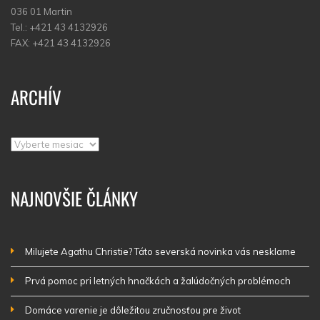
036 01 Martin
Tel.: +421 43 4132926
FAX: +421 43 4132926
ARCHÍV
Archív
NAJNOVŠIE ČLÁNKY
Milujete Agathu Christie? Táto severská novinka vás nesklame
Prvá pomoc pri letných hnačkách a žalúdočných problémoch
Domáce varenie je dôležitou zručnosťou pre život