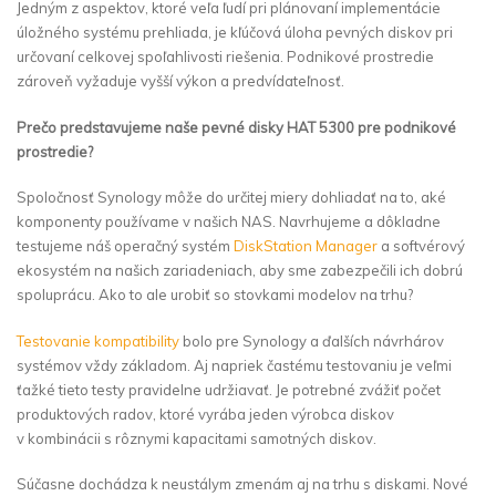
Jedným z aspektov, ktoré veľa ľudí pri plánovaní implementácie
úložného systému prehliada, je kľúčová úloha pevných diskov pri
určovaní celkovej spoľahlivosti riešenia. Podnikové prostredie
zároveň vyžaduje vyšší výkon a predvídateľnosť.
Prečo predstavujeme naše pevné disky HAT 5300 pre podnikové
prostredie?
Spoločnosť Synology môže do určitej miery dohliadať na to, aké
komponenty používame v našich NAS. Navrhujeme a dôkladne
testujeme náš operačný systém
DiskStation Manager
a softvérový
ekosystém na našich zariadeniach, aby sme zabezpečili ich dobrú
spoluprácu. Ako to ale urobiť so stovkami modelov na trhu?
Testovanie kompatibility
bolo pre Synology a ďalších návrhárov
systémov vždy základom. Aj napriek častému testovaniu je veľmi
ťažké tieto testy pravidelne udržiavať. Je potrebné zvážiť počet
produktových radov, ktoré vyrába jeden výrobca diskov
v kombinácii s rôznymi kapacitami samotných diskov.
Súčasne dochádza k neustálym zmenám aj na trhu s diskami. Nové