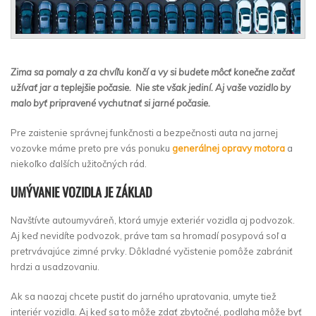
Zima sa pomaly a za chvíľu končí a vy si budete môcť konečne začať
užívať jar a teplejšie počasie. Nie ste však jediní. Aj vaše vozidlo by
malo byť pripravené vychutnať si jarné počasie.
Pre zaistenie správnej funkčnosti a bezpečnosti auta na jarnej
vozovke máme preto pre vás ponuku
generálnej opravy motora
a
niekoľko ďalších užitočných rád.
UMÝVANIE VOZIDLA JE ZÁKLAD
Navštívte autoumyváreň, ktorá umyje exteriér vozidla aj podvozok.
Aj keď nevidíte podvozok, práve tam sa hromadí posypová soľ a
pretrvávajúce zimné prvky. Dôkladné vyčistenie pomôže zabrániť
hrdzi a usadzovaniu.
Ak sa naozaj chcete pustiť do jarného upratovania, umyte tiež
interiér vozidla. Aj keď sa to môže zdať zbytočné, podlaha môže byť