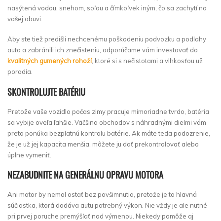
nasýtená vodou, snehom, soľou a čímkoľvek iným, čo sa zachytí na
vašej obuvi.
Aby ste tiež predišli nechcenému poškodeniu podvozku a podlahy
auta a zabránili ich znečisteniu, odporúčame vám investovať do
kvalitných gumených rohoží
, ktoré si s nečistotami a vlhkosťou už
poradia.
SKONTROLUJTE BATÉRIU
Pretože vaše vozidlo počas zimy pracuje mimoriadne tvrdo, batéria
sa vybije oveľa ľahšie. Väčšina obchodov s náhradnými dielmi vám
preto ponúka bezplatnú kontrolu batérie. Ak máte teda podozrenie,
že je už jej kapacita menšia, môžete ju dať prekontrolovať alebo
úplne vymeniť.
NEZABUDNITE NA GENERÁLNU OPRAVU MOTORA
Ani motor by nemal ostať bez povšimnutia, pretože je to hlavná
súčiastka, ktorá dodáva autu potrebný výkon. Nie vždy je ale nutné
pri prvej poruche premýšľať nad výmenou. Niekedy pomôže aj