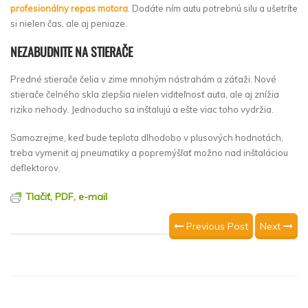
profesionálny repas motora
. Dodáte ním autu potrebnú silu a ušetríte
si nielen čas, ale aj peniaze.
NEZABUDNITE NA STIERAČE
Predné stierače čelia v zime mnohým nástrahám a záťaži. Nové
stierače čelného skla zlepšia nielen viditeľnosť auta, ale aj znížia
riziko nehody. Jednoducho sa inštalujú a ešte viac toho vydržia.
Samozrejme, keď bude teplota dlhodobo v plusových hodnotách,
treba vymeniť aj pneumatiky a popremýšľať možno nad inštaláciou
deflektorov.
Tlačiť, PDF, e-mail
Previous Post
Next