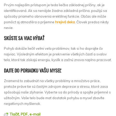
Prvým najlepším prístupom je teda liečba základnej príčiny, ak je
identifikovaná. Ak sa nenájde žiadna základná príčina, použijú sa
spôsoby priameho obnovenia erektilnej funkcie. Občas ale môže
pomôcť aj atmosféra a príjemne
hrejivá deka
. Človek predsa nikdy
nevie.
SKÚSTE SA VIAC HÝBAŤ
Pohyb dokáže liečiť veľmi veľa problémov, tak si ho doprajte čo
najviac. Výsledným efektom je prekrvenie všetkých častí a svalov
tela, ktoré tak získajú energiu, kyslík a začnú znova naplno pracovať.
DAJTE DO PORIADKU VAŠU MYSEĽ
Znamená to zabudnúť na všetky problémy a množstvo práce,
pretože práve tie sú častým zdrojom depresie a stresu, ktoré zasa
spôsobujú naše zlyhanie. Vyberte sa do prírody a spojíte príjemné s
užitočným. Vaše telo bude mať dostatok pohybu a myseľ zbavíte
negatívnych myšlienok.
Tlačiť, PDF, e-mail