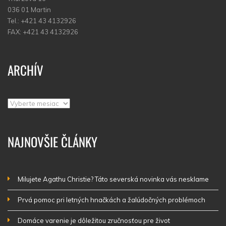
036 01 Martin
Tel.: +421 43 4132926
FAX: +421 43 4132926
ARCHÍV
Archív
NAJNOVŠIE ČLÁNKY
Milujete Agathu Christie? Táto severská novinka vás nesklame
Prvá pomoc pri letných hnačkách a žalúdočných problémoch
Domáce varenie je dôležitou zručnosťou pre život