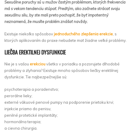
Sexuálne poruchy sú u mužov častým problémom, ktorých frekvencia
má s vekom tendenciu stúpať. Predtým, ako začnete strácať svoju
sexuálnu silu, by ste mali preto pochopiť, že byť impotentný
neznamená, že musíte problém znášať navždy.
Existuje niekoľko spôsobov
jednoduchého zlepšenia erekcie
, s
ktorých aplikovaním do praxe nebudete mať žiadne veľké problémy.
LIEČBA EREKTILNEJ DYSFUNKCIE
Nie je s vašou
erekciou
všetko v poriadku a pozorujete dlhodobé
problémy a zlyhania? Existuje mnoho spôsobov liečby erektilnej
dysfunkcie. Tie najbezpečnejšie sú:
psychoterapia a poradenstvo;
perorálne lieky;
externé vákuové penové pumpy na podporenie prietoku krvi;
injekcie priamo do penisu;
penilné protetické implantáty;
hormonálna terapia;
a cievna chirurgia.