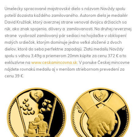
Umelecky spracované majstrovské dielo s názvom
Navždy spolu
poteší dozaista každého zamilovaného
.
Autorom diela je medailér
David Kružliak, ktorý averznej strane venoval dvojicu držiacich sa
rúk, ako znak spojenia, dôvery a zamilovanosti. Na druhej reverznej
strane vyobrazil zamilovaný pár sediaci na hojdačke v obklopení
malých srdiečok, ktorým dominuje jedno veľké zložené z dvoch
dielov, ktoré do seba perfektne zapadajú. Zlatú medailu
Navždy
spolu
s váhou 3,49g a priemerom 20mm kúpite za cenu 372 € a to
exkluzívne na
www.ceskamincovna.sk
. V ponuke Českej mincovne
nájdete rovnakú medailu aj v menšom striebornom prevedení za
cenu 39 €.