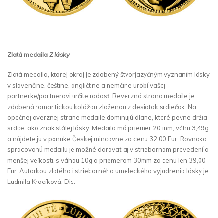
Zlatá medaila
Z lásky
Zlatá medaila, ktorej okraj je zdobený štvorjazyčným vyznaním lásky
v slovenčine, češtine, angličtine a nemčine urobí vašej
partnerke/partnerovi určite radosť. Reverzná strana medaile je
zdobená romantickou kolážou zloženou z desiatok srdiečok. Na
opačnej averznej strane medaile dominujú dlane, ktoré pevne držia
srdce, ako znak stálej lásky. Medaila má priemer 20 mm, váhu 3,49g
a nájdete ju v ponuke Českej mincovne za cenu 32,00 Eur. Rovnako
spracovanú medailu je možné darovať aj v striebornom prevedení a
menšej veľkosti, s váhou 10g a priemerom 30mm za cenu len 39,00
Eur. Autorkou zlatého i strieborného umeleckého vyjadrenia lásky je
Ludmila Kracíková, Dis.