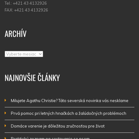
Tel.: +421 43 4132926
FAX: +421 43 4132926
ARCHÍV
Archív
NAJNOVŠIE ČLÁNKY
Milujete Agathu Christie? Táto severská novinka vás nesklame
Prvá pomoc pri letných hnačkách a žalúdočných problémoch
Domáce varenie je dôležitou zručnosťou pre život
Praktický zoznam na cestovanie so psom