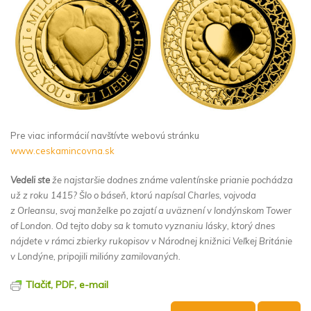
Pre viac informácií navštívte webovú stránku
www.ceskamincovna.sk
Vedeli ste
že najstaršie dodnes zná
me valent
ínske prianie pochádza
už z roku 1415? Šlo o báseň, ktorú napísal Charles, vojvoda
z Orleansu, svoj manželke po zajatí a
uv
äznení v londýnskom Tower
of London. Od tejto doby sa k tomuto vyznaniu lásky, ktorý dnes
nájdete v rámci zbierky rukopisov v Národnej knižnici Veľkej Británie
v Londýne, pripojili mili
ó
ny zamilovaných.
Tlačiť, PDF, e-mail