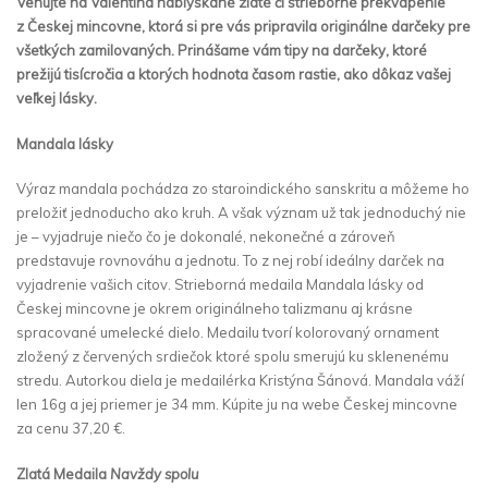
Venujte na Valentína nablýskan
é
zlaté či strieborn
é
prekvapenie
z Českej mincovne, ktorá si pre vás pripravila originálne darčeky pre
všetkých zamilovaných. Prinášame vám tipy na darčeky, ktor
é
prežijú tisí
cro
č
ia a
ktorých hodnota časom rastie, ako dôkaz vašej
veľkej lásky.
Mandala lásky
Výraz mandala pochádza zo staroindického sanskritu a môžeme ho
preložiť jednoducho ako kruh. A však význam už tak jednoduchý nie
je – vyjadruje niečo čo je dokonalé, nekonečné a zároveň
predstavuje rovnováhu a jednotu. To z nej robí ideálny darček na
vyjadrenie vašich citov. Strieborná medaila Mandala lásky od
Českej mincovne je okrem originálneho talizmanu aj krásne
spracované umelecké dielo. Medailu tvorí kolorovaný ornament
zložený z červených srdiečok ktoré spolu smerujú ku sklenenému
stredu. Autorkou diela je medailérka Kristýna Šánová. Mandala váží
len 16g a jej priemer je 34 mm. Kúpite ju na webe Českej mincovne
za cenu 37,20 €.
Zlatá Medaila
Navždy spolu