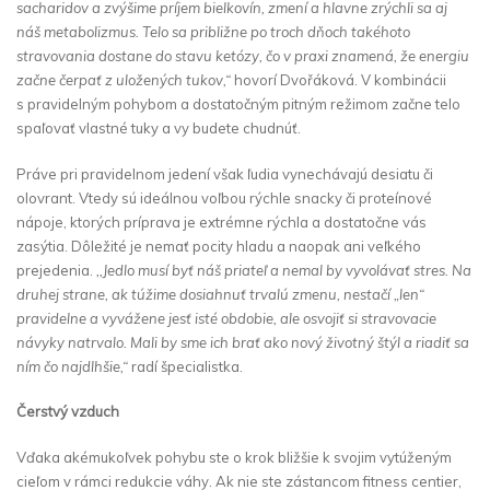
sacharidov a zvýšime príjem bielkovín, zmení a hlavne zrýchli sa aj
náš metabolizmus. Telo sa približne po troch dňoch takéhoto
stravovania dostane do stavu ketózy, čo v praxi znamená, že energiu
začne čerpať z uložených tukov,“
hovorí Dvořáková. V kombinácii
s pravidelným pohybom a dostatočným pitným režimom začne telo
spaľovať vlastné tuky a vy budete chudnúť.
Práve pri pravidelnom jedení však ľudia vynechávajú desiatu či
olovrant. Vtedy sú ideálnou voľbou rýchle snacky či proteínové
nápoje, ktorých príprava je extrémne rýchla a dostatočne vás
zasýtia. Dôležité je nemať pocity hladu a naopak ani veľkého
prejedenia.
,,Jedlo musí byť náš priateľ a nemal by vyvolávať stres. Na
druhej strane, ak túžime dosiahnuť trvalú zmenu, nestačí „len“
pravidelne a vyvážene jesť isté obdobie, ale osvojiť si stravovacie
návyky natrvalo. Mali by sme ich brať ako nový životný štýl a riadiť sa
ním čo najdlhšie,“
radí špecialistka.
Čerstvý vzduch
Vďaka akémukoľvek pohybu ste o krok bližšie k svojim vytúženým
cieľom v rámci redukcie váhy. Ak nie ste zástancom fitness centier,