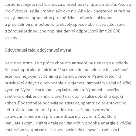
uprednostňujete rýchlu chôdzu či prechádzky, aj to sa počíta. Ako sa
vraví vždy je lepšie urobiť niečo ako nič. Ak však chcete vidieť reálne
kroky, musí sa aj samotná prechádzka stať vašou aktívnou
a pravidelnou činnosťou. Je to skvelý spôsob ako si vyčistíte hlavu
a zároveň jednoducho naplníte denný odporúčaný limit 20 000
krokov.
Oddýchnuté telo, oddýchnutá myseľ
Neraz sa stane, že z práce chodíme unavení, bez energie a nálady.
Sme schopní akurát tak ľahnúť si rovno do postele, nie to uvažovať
ešte nad nejakým cvičením či prípravou večere. Práve preto má
pravidelný oddych a navodenie si príjemnej atmosféry veľmi dôležitý
význam. Vytvorte si doma svoj kútik pokoja. Vytiahnite sviečky,
svetielka obľúbenú knihu a uvarte si k tomu šálku dobrého čaju či
kakaa. Podstatné je nachvíľu sa zastaviť, spomaliť a orientovať na
seba. Ak to budete robiť pravidelne aj cvičenie a zdravšie
stravovanie bude mať pre vás odrazu iný význam. Čas, ktorý
venujete svojmu vnútru a telu sa vám vráti v podobe energie a väčšej
chuti ísť za svojimi cieľmi. Hlavne vaše telo a myseľ sa vám za to