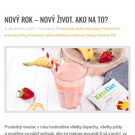
NOVÝ ROK – NOVÝ ŽIVOT. AKO NA TO?
4. decembra 2020
Kategórie
Pestovanie duševnej krásy
,
Pestovanie
telesnej krásy
,
Potraviny
,
Výživa
,
Wellness
,
Zdravie
,
Zdravý životný štýl
Posledný mesiac v roku hodnotíme všetky úspechy, všetky pády
a snažíme sa nájsť spôsob, ako sa niekam posunúť či už v práci, vo