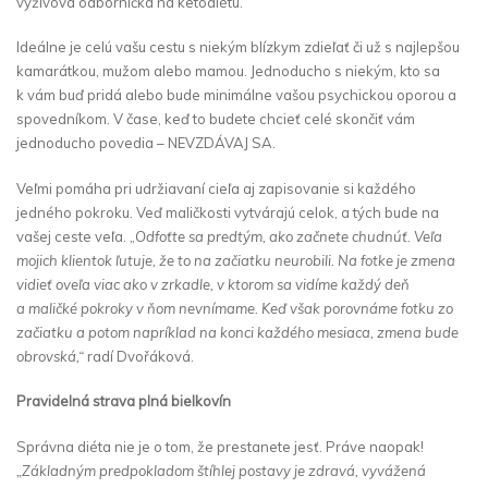
výživová odborníčka na ketodiétu.
Ideálne je celú vašu cestu s niekým blízkym zdieľať či už s najlepšou
kamarátkou, mužom alebo mamou. Jednoducho s niekým, kto sa
k vám buď pridá alebo bude minimálne vašou psychickou oporou a
spovedníkom. V čase, keď to budete chcieť celé skončiť vám
jednoducho povedia – NEVZDÁVAJ SA.
Veľmi pomáha pri udržiavaní cieľa aj zapisovanie si každého
jedného pokroku. Veď maličkosti vytvárajú celok, a tých bude na
vašej ceste veľa. „
Odfoťte sa predtým, ako začnete chudnúť. Veľa
mojich klientok ľutuje, že to na začiatku neurobili. Na fotke je zmena
vidieť oveľa viac ako v zrkadle, v ktorom sa vidíme každý deň
a maličké pokroky v ňom nevnímame. Keď však porovnáme fotku zo
začiatku a potom napríklad na konci každého mesiaca, zmena bude
obrovská,“
radí Dvořáková.
Pravidelná strava plná bielkovín
Správna diéta nie je o tom, že prestanete jesť. Práve naopak!
„Základným predpokladom štíhlej postavy je zdravá, vyvážená