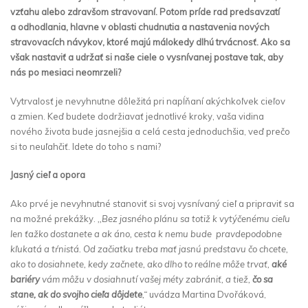
vzťahu alebo zdravšom stravovaní. Potom príde rad predsavzatí
a odhodlania, hlavne v oblasti chudnutia a nastavenia nových
stravovacích návykov, ktoré majú málokedy dlhú trvácnosť. Ako sa
však nastaviť a udržať si naše ciele o vysnívanej postave tak, aby
nás po mesiaci neomrzeli?
Vytrvalosť je nevyhnutne dôležitá pri napĺňaní akýchkoľvek cieľov
a zmien. Keď budete dodržiavať jednotlivé kroky, vaša vidina
nového života bude jasnejšia a celá cesta jednoduchšia, veď prečo
si to neuľahčiť. Idete do toho s nami?
Jasný cieľ a opora
Ako prvé je nevyhnutné stanoviť si svoj vysnívaný cieľ a pripraviť sa
na možné prekážky.
,,Bez jasného plánu sa totiž k vytýčenému cieľu
len ťažko dostanete a ak áno, cesta k nemu bude pravdepodobne
kľukatá a tŕnistá. Od začiatku treba mať jasnú predstavu čo chcete,
ako to dosiahnete, kedy začnete, ako dlho to reálne môže trvať,
aké
bariéry
vám môžu v dosiahnutí vašej méty zabrániť, a tiež,
čo sa
stane, ak do svojho cieľa dôjdete
,“
uvádza Martina Dvořáková,