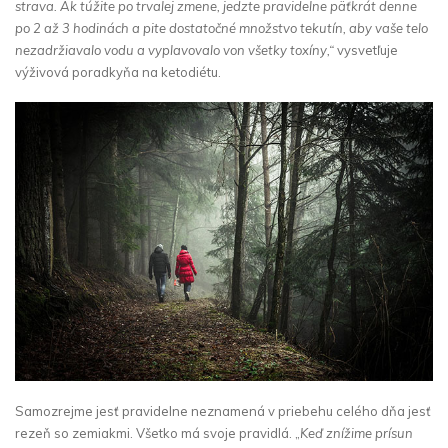
strava. Ak túžite po trvalej zmene, jedzte pravidelne päťkrát denne
po 2 až 3 hodinách a pite dostatočné množstvo tekutín, aby vaše telo
nezadržiavalo vodu a vyplavovalo von všetky toxíny,“
vysvetľuje
výživová poradkyňa na ketodiétu.
Samozrejme jesť pravidelne neznamená v priebehu celého dňa jesť
rezeň so zemiakmi. Všetko má svoje pravidlá. „
Keď znížime prísun