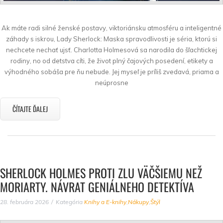
Ak máte radi silné ženské postavy, viktoriánsku atmosféru a inteligentné
záhady s iskrou, Lady Sherlock: Maska spravodlivosti je séria, ktorú si
nechcete nechať ujsť. Charlotta Holmesová sa narodila do šľachtickej
rodiny, no od detstva cíti, že život plný čajových posedení, etikety a
výhodného sobáša pre ňu nebude. Jej myseľ je príliš zvedavá, priama a
neúprosne
ČÍTAJTE ĎALEJ
SHERLOCK HOLMES PROTI ZLU VÄČŠIEMU NEŽ
MORIARTY. NÁVRAT GENIÁLNEHO DETEKTÍVA
28. februára 2026
Kategória
Knihy a E-knihy
,
Nákupy
,
Štýl