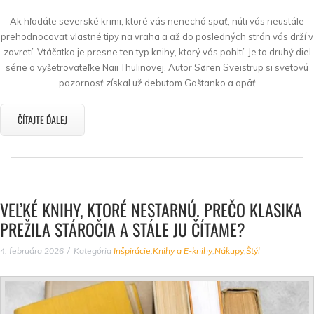
Ak hľadáte severské krimi, ktoré vás nenechá spať, núti vás neustále
prehodnocovať vlastné tipy na vraha a až do posledných strán vás drží v
zovretí, Vtáčatko je presne ten typ knihy, ktorý vás pohltí. Je to druhý diel
série o vyšetrovateľke Naii Thulinovej. Autor Søren Sveistrup si svetovú
pozornosť získal už debutom Gaštanko a opäť
ČÍTAJTE ĎALEJ
VEĽKÉ KNIHY, KTORÉ NESTARNÚ. PREČO KLASIKA
PREŽILA STÁROČIA A STÁLE JU ČÍTAME?
4. februára 2026
Kategória
Inšpirácie
,
Knihy a E-knihy
,
Nákupy
,
Štýl