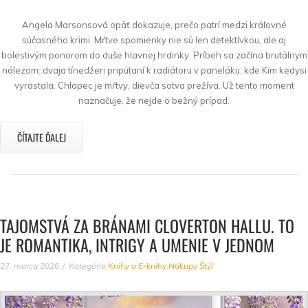
Angela Marsonsová opäť dokazuje, prečo patrí medzi kráľovné
súčasného krimi. Mŕtve spomienky nie sú len detektívkou, ale aj
bolestivým ponorom do duše hlavnej hrdinky. Príbeh sa začína brutálnym
nálezom: dvaja tínedžeri pripútaní k radiátoru v paneláku, kde Kim kedysi
vyrastala. Chlapec je mŕtvy, dievča sotva prežíva. Už tento moment
naznačuje, že nejde o bežný prípad.
ČÍTAJTE ĎALEJ
TAJOMSTVÁ ZA BRÁNAMI CLOVERTON HALLU. TO
JE ROMANTIKA, INTRIGY A UMENIE V JEDNOM
27. marca 2026
Kategória
Knihy a E-knihy
,
Nákupy
,
Štýl