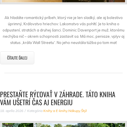
Ak hľadáte romantický príbeh, ktorý nie je len sladký, ale aj bolestivo
úprimný, Kráľovstvo hriechov: Lakomstvo vás pohltí. Je to kniha o
odpustení, stratách a druhej šanci. Dominic Davenport je muž, ktorému
nechýba nič – okrem schopnosti zastaviť sa. Má moc, peniaze, vplyv aj
status „kráľa Wall Streetu“. No jeho neustála túžba po tom mať
ČÍTAJTE ĎALEJ
PRESTAŇTE RÝĽOVAŤ V ZÁHRADE. TÁTO KNIHA
VÁM UŠETRÍ ČAS AJ ENERGIU
18. apríla 2026
Kategória
Knihy a E-knihy
,
Nákupy
,
Štýl