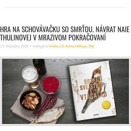
HRA NA SCHOVÁVAČKU SO SMRŤOU. NÁVRAT NAIE
THULINOVEJ V MRAZIVOM POKRAČOVANÍ
14. februára 2026
Kategória
Knihy a E-knihy
,
Nákupy
,
Štýl