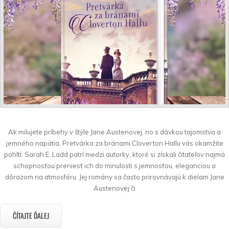
Ak milujete príbehy v štýle Jane Austenovej, no s dávkou tajomstva a
jemného napätia, Pretvárka za bránami Cloverton Hallu vás okamžite
pohltí. Sarah E. Ladd patrí medzi autorky, ktoré si získali čitateľov najmä
schopnosťou preniesť ich do minulosti s jemnosťou, eleganciou a
dôrazom na atmosféru. Jej romány sa často prirovnávajú k dielam Jane
Austenovej či
ČÍTAJTE ĎALEJ