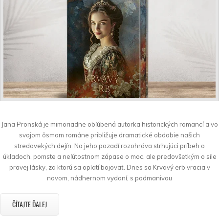
Jana Pronská je mimoriadne obľúbená autorka historických romancí a vo
svojom ôsmom románe približuje dramatické obdobie našich
stredovekých dejín. Na jeho pozadí rozohráva strhujúci príbeh o
úkladoch, pomste a neľútostnom zápase o moc, ale predovšetkým o sile
pravej lásky, za ktorú sa oplatí bojovať. Dnes sa Krvavý erb vracia v
novom, nádhernom vydaní, s podmanivou
ČÍTAJTE ĎALEJ