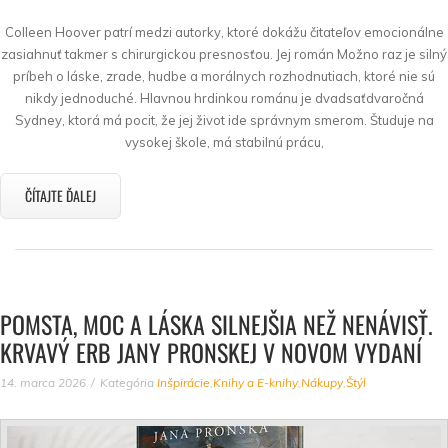
Colleen Hoover patrí medzi autorky, ktoré dokážu čitateľov emocionálne
zasiahnuť takmer s chirurgickou presnosťou. Jej román Možno raz je silný
príbeh o láske, zrade, hudbe a morálnych rozhodnutiach, ktoré nie sú
nikdy jednoduché. Hlavnou hrdinkou románu je dvadsaťdvaročná
Sydney, ktorá má pocit, že jej život ide správnym smerom. Študuje na
vysokej škole, má stabilnú prácu,
ČÍTAJTE ĎALEJ
POMSTA, MOC A LÁSKA SILNEJŠIA NEŽ NENÁVISŤ.
KRVAVÝ ERB JANY PRONSKEJ V NOVOM VYDANÍ
14. marca 2026
Kategória
Inšpirácie
,
Knihy a E-knihy
,
Nákupy
,
Štýl