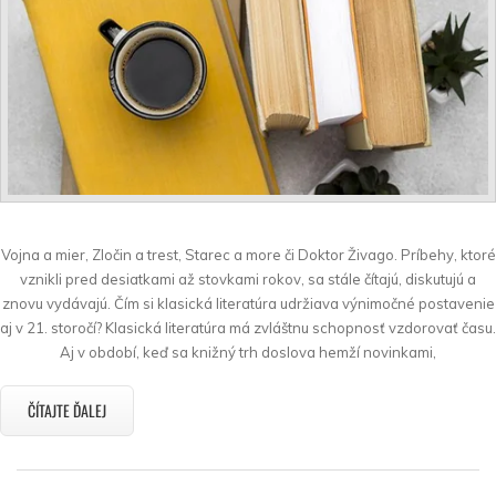
Vojna a mier, Zločin a trest, Starec a more či Doktor Živago. Príbehy, ktoré
vznikli pred desiatkami až stovkami rokov, sa stále čítajú, diskutujú a
znovu vydávajú. Čím si klasická literatúra udržiava výnimočné postavenie
aj v 21. storočí? Klasická literatúra má zvláštnu schopnosť vzdorovať času.
Aj v období, keď sa knižný trh doslova hemží novinkami,
ČÍTAJTE ĎALEJ