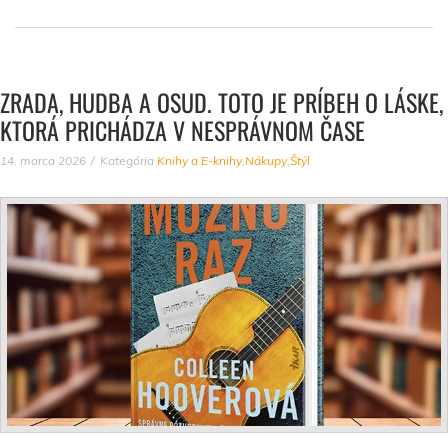
ZRADA, HUDBA A OSUD. TOTO JE PRÍBEH O LÁSKE,
KTORÁ PRICHÁDZA V NESPRÁVNOM ČASE
14. marca 2026
Kategória
Knihy a E-knihy
,
Nákupy
,
Štýl