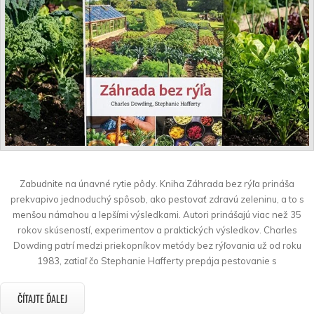
Zabudnite na únavné rytie pôdy. Kniha Záhrada bez rýľa prináša
prekvapivo jednoduchý spôsob, ako pestovať zdravú zeleninu, a to s
menšou námahou a lepšími výsledkami. Autori prinášajú viac než 35
rokov skúseností, experimentov a praktických výsledkov. Charles
Dowding patrí medzi priekopníkov metódy bez rýľovania už od roku
1983, zatiaľ čo Stephanie Hafferty prepája pestovanie s
ČÍTAJTE ĎALEJ