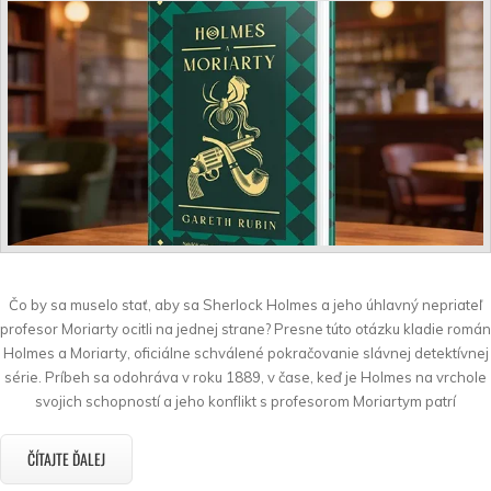
Čo by sa muselo stať, aby sa Sherlock Holmes a jeho úhlavný nepriateľ
profesor Moriarty ocitli na jednej strane? Presne túto otázku kladie román
Holmes a Moriarty, oficiálne schválené pokračovanie slávnej detektívnej
série. Príbeh sa odohráva v roku 1889, v čase, keď je Holmes na vrchole
svojich schopností a jeho konflikt s profesorom Moriartym patrí
ČÍTAJTE ĎALEJ