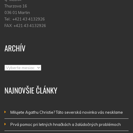
Thurzova 16
036 01 Martin
Tel.: +421 43 4132926
FAX: +421 43 4132926
ARCHÍV
Archív
NAJNOVŠIE ČLÁNKY
Milujete Agathu Christie? Táto severská novinka vás nesklame
Prvá pomoc pri letných hnačkách a žalúdočných problémoch