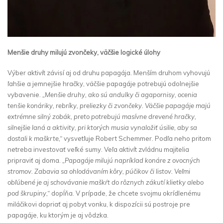
Menšie druhy milujú zvončeky, väčšie logické úlohy
Výber aktivít závisí aj od druhu papagája. Menším druhom vyhovujú
ľahšie a jemnejšie hračky, väčšie papagáje potrebujú odolnejšie
vybavenie.
„Menšie druhy, ako sú andulky či agapornisy, ocenia
tenšie konáriky, rebríky, preliezky či zvončeky. Väčšie papagáje majú
extrémne silný zobák, preto potrebujú masívne drevené hračky,
silnejšie laná a aktivity, pri ktorých musia vynaložiť úsilie, aby sa
dostali k maškrte,“
vysvetľuje Robert Schemmer. Podľa neho pritom
netreba investovať veľké sumy. Veľa aktivít zvládnu majitelia
pripraviť aj doma.
„Papagáje milujú napríklad konáre z ovocných
stromov. Zabavia sa ohlodávaním kôry, púčikov či listov. Veľmi
obľúbené je aj schovávanie maškŕt do rôznych zákutí klietky alebo
pod škrupiny,“
dopĺňa. V prípade, že chcete svojmu okrídlenému
miláčikovi dopriať aj pobyt vonku, k dispozícii sú postroje pre
papagáje, ku ktorým je aj vôdzka.