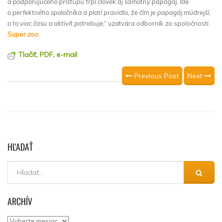
a podporujúceho prístupu trpí človek aj samotný papagáj. Ide
o perfektného spoločníka a platí pravidlo, že čím je papagáj múdrejší,
o to viac času a aktivít potrebuje,“
uzatvára odborník zo spoločnosti
Super zoo
.
Tlačiť, PDF, e-mail
Previous Post
Next
HĽADAŤ
ARCHÍV
Archív