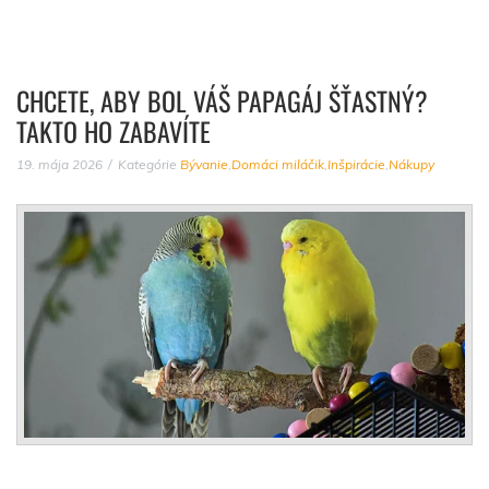
CHCETE, ABY BOL VÁŠ PAPAGÁJ ŠŤASTNÝ?
TAKTO HO ZABAVÍTE
19. mája 2026
Kategórie
Bývanie
,
Domáci miláčik
,
Inšpirácie
,
Nákupy