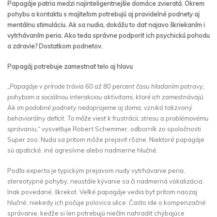
Papagáje patria medzi najinteligentnejšie domáce zvieratá. Okrem
pohybu a kontaktu s majiteľom potrebujú aj pravidelné podnety aj
mentálnu stimuláciu. Ak sa nudia, dokážu to dať najavo škriekaním i
vytrhávaním peria. Ako teda správne podporiť ich psychickú pohodu
a zdravie? Dostatkom podnetov.
Papagáj potrebuje zamestnať telo aj hlavu
„Papagáje v prírode trávia 60 až 80 percent času hľadaním potravy,
pohybom a sociálnou interakciou aktivitami, ktoré ich zamestnávajú.
Ak im podobné podnety nedoprajeme aj doma, vzniká takzvaný
behaviorálny deficit. To môže viesť k frustrácii, stresu a problémovému
správaniu,“
vysvetľuje Robert Schemmer, odborník zo spoločnosti
Super zoo. Nuda sa pritom môže prejaviť rôzne. Niektoré papagáje
sú apatické, iné agresívne alebo nadmerne hlučné.
Podľa experta je typickým prejavom nudy vytrhávanie peria,
stereotypné pohyby, neustále kývanie sa či nadmerná vokalizácia.
Inak povedané, škrekot. Veľké papagáje vedia byť pritom naozaj
hlučné, niekedy ich počuje polovica ulice. Často ide o kompenzačné
správanie, keďže si len potrebujú niečím nahradiť chýbajúce