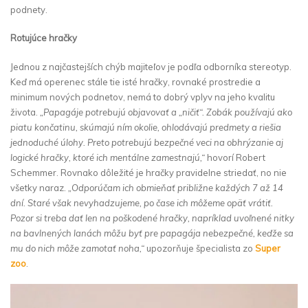
podnety.
Rotujúce hračky
Jednou z najčastejších chýb majiteľov je podľa odborníka stereotyp.
Keď má operenec stále tie isté hračky, rovnaké prostredie a
minimum nových podnetov, nemá to dobrý vplyv na jeho kvalitu
života.
„Papagáje potrebujú objavovať a „ničiť“. Zobák používajú ako
piatu končatinu, skúmajú ním okolie, ohlodávajú predmety a riešia
jednoduché úlohy. Preto potrebujú bezpečné veci na obhrýzanie aj
logické hračky, ktoré ich mentálne zamestnajú,“
hovorí Robert
Schemmer. Rovnako dôležité je hračky pravidelne striedať, no nie
všetky naraz.
„Odporúčam ich obmieňať približne každých 7 až 14
dní. Staré však nevyhadzujeme, po čase ich môžeme opäť vrátiť.
Pozor si treba dať len na poškodené hračky, napríklad uvoľnené nitky
na bavlnených lanách môžu byť pre papagája nebezpečné, keďže sa
mu do nich môže zamotať noha,“
upozorňuje špecialista zo
Super
zoo
.