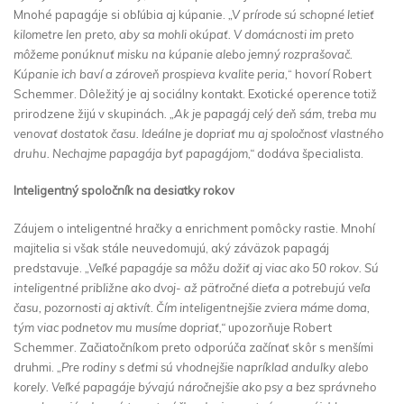
Mnohé papagáje si obľúbia aj kúpanie.
„V prírode sú schopné letieť
kilometre len preto, aby sa mohli okúpať. V domácnosti im preto
môžeme ponúknuť misku na kúpanie alebo jemný rozprašovač.
Kúpanie ich baví a zároveň prospieva kvalite peria,
“ hovorí Robert
Schemmer. Dôležitý je aj sociálny kontakt. Exotické operence totiž
prirodzene žijú v skupinách
. „Ak je papagáj celý deň sám, treba mu
venovať dostatok času. Ideálne je dopriať mu aj spoločnosť vlastného
druhu. Nechajme papagája byť papagájom,“
dodáva špecialista.
Inteligentný spoločník na desiatky rokov
Záujem o inteligentné hračky a enrichment pomôcky rastie. Mnohí
majitelia si však stále neuvedomujú, aký záväzok papagáj
predstavuje.
„Veľké papagáje sa môžu dožiť aj viac ako 50 rokov. Sú
inteligentné približne ako dvoj- až päťročné dieťa a potrebujú veľa
času, pozornosti aj aktivít. Čím inteligentnejšie zviera máme doma,
tým viac podnetov mu musíme dopriať,“
upozorňuje Robert
Schemmer. Začiatočníkom preto odporúča začínať skôr s menšími
druhmi.
„Pre rodiny s deťmi sú vhodnejšie napríklad andulky alebo
korely. Veľké papagáje bývajú náročnejšie ako psy a bez správneho