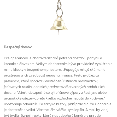
Bezpečný domov
Pre operencov je charakteristická potreba dostatku pohybu a
kontakt s človekom. Veľkým obohatením býva pravidelné vypúšťanie
mimo klietky v bezpečnom priestore.
„Papagáje milujú skúmanie
prostredia a ich zvedavosť nepozná hranice. Preto je dôležitá
prevencia, ktorá spočíva v odstránení čistiacich prostriedkov,
jedovatých rastlín, horúcich predmetov či otvorených nádob z ich
dosahu. Veľmi nebezpečné sú aj teflónové výpary z kuchyne alebo
aromatické difuzéry, preto klietka rozhodne nepatrí do kuchyne,“
upozorňuje odborník. Čo sa týka klietky, platí pravidlo, že žiadna nie
je dostatočne veľká. Vlastne, čím väčšia, tým lepšia. A mali by v nej
byť bydlá rôznej hrúbky, ktoré napodobňujú konáre v prírode.