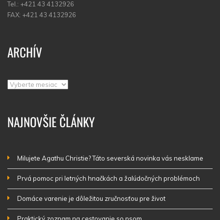
Tel.: +421 43 4132926
FAX: +421 43 4132926
ARCHÍV
Archív
NAJNOVŠIE ČLÁNKY
Milujete Agathu Christie? Táto severská novinka vás nesklame
Prvá pomoc pri letných hnačkách a žalúdočných problémoch
Domáce varenie je dôležitou zručnosťou pre život
Praktický zoznam na cestovanie so psom