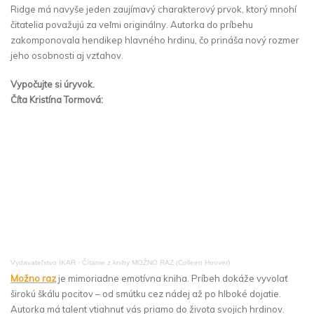
Ridge má navyše jeden zaujímavý charakterový prvok, ktorý mnohí
čitatelia považujú za veľmi originálny. Autorka do príbehu
zakomponovala hendikep hlavného hrdinu, čo prináša nový rozmer
jeho osobnosti aj vzťahov.
Vypočujte si úryvok.
Číta Kristína Tormová:
Vydavateľstvo IKAR
·
Čítanie z knihy MOŽNO RAZ (Colleen Hoover)
Možno raz
je mimoriadne emotívna kniha. Príbeh dokáže vyvolať
širokú škálu pocitov – od smútku cez nádej až po hlboké dojatie.
Autorka má talent vtiahnuť vás priamo do života svojich hrdinov.