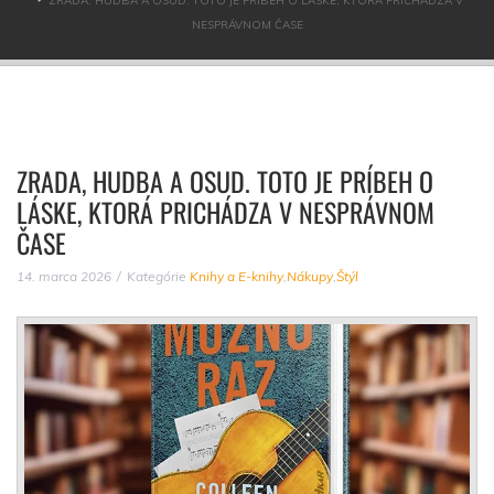
ZRADA, HUDBA A OSUD. TOTO JE PRÍBEH O LÁSKE, KTORÁ PRICHÁDZA V
NESPRÁVNOM ČASE
ZRADA, HUDBA A OSUD. TOTO JE PRÍBEH O
LÁSKE, KTORÁ PRICHÁDZA V NESPRÁVNOM
ČASE
14. marca 2026
Kategórie
Knihy a E-knihy
,
Nákupy
,
Štýl