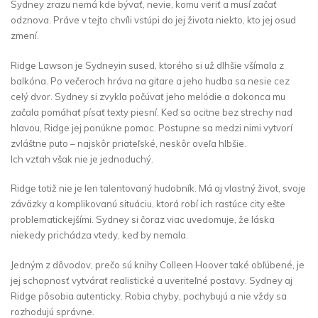
Sydney zrazu nemá kde bývať, nevie, komu veriť a musí začať
odznova. Práve v tejto chvíli vstúpi do jej života niekto, kto jej osud
zmení.
Ridge Lawson je Sydneyin sused, ktorého si už dlhšie všímala z
balkóna. Po večeroch hráva na gitare a jeho hudba sa nesie cez
celý dvor. Sydney si zvykla počúvať jeho melódie a dokonca mu
začala pomáhať písať texty piesní. Keď sa ocitne bez strechy nad
hlavou, Ridge jej ponúkne pomoc. Postupne sa medzi nimi vytvorí
zvláštne puto – najskôr priateľské, neskôr oveľa hlbšie.
Ich vzťah však nie je jednoduchý.
Ridge totiž nie je len talentovaný hudobník. Má aj vlastný život, svoje
záväzky a komplikovanú situáciu, ktorá robí ich rastúce city ešte
problematickejšími. Sydney si čoraz viac uvedomuje, že láska
niekedy prichádza vtedy, keď by nemala.
Jedným z dôvodov, prečo sú knihy Colleen Hoover také obľúbené, je
jej schopnosť vytvárať realistické a uveriteľné postavy. Sydney aj
Ridge pôsobia autenticky. Robia chyby, pochybujú a nie vždy sa
rozhodujú správne.