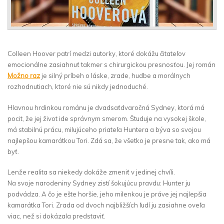
Colleen Hoover patrí medzi autorky, ktoré dokážu čitateľov
emocionálne zasiahnuť takmer s chirurgickou presnosťou. Jej román
Možno raz
je silný príbeh o láske, zrade, hudbe a morálnych
rozhodnutiach, ktoré nie sú nikdy jednoduché.
Hlavnou hrdinkou románu je dvadsaťdvaročná Sydney, ktorá má
pocit, že jej život ide správnym smerom. Študuje na vysokej škole,
má stabilnú prácu, milujúceho priateľa Huntera a býva so svojou
najlepšou kamarátkou Tori. Zdá sa, že všetko je presne tak, ako má
byť.
Lenže realita sa niekedy dokáže zmeniť v jedinej chvíli.
Na svoje narodeniny Sydney zistí šokujúcu pravdu: Hunter ju
podvádza. A čo je ešte horšie, jeho milenkou je práve jej najlepšia
kamarátka Tori. Zrada od dvoch najbližších ľudí ju zasiahne oveľa
viac, než si dokázala predstaviť.