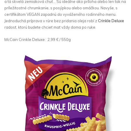
a tá skvelá zemiaková chuť… Sú ideálne ako príloha alebo len tak na
príležitostné chrumkanie, s posýpkou alebo omáčkou. Navyše, s
certifikátom VEGAN zapadnú do vyváženého rodinného menu.
Jednoduchá príprava v rúre bez pridania oleja robí z
Crinkle Deluxe
radosť, ktorú budete chcieť mať vždy doma po ruke.
McCain Crinkle Deluxe: 2,99 € / 550g