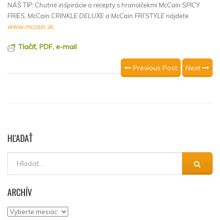
NÁŠ TIP: Chutné inšpirácie a recepty s hranolčekmi McCain SPICY
FRIES, McCain CRINKLE DELUXE a McCain FRI’STYLE nájdete
www.mccain.sk
.
Tlačiť, PDF, e-mail
Previous Post
Next
HĽADAŤ
ARCHÍV
Archív