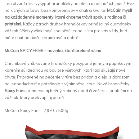
Len otvoriť rúru, vysypať hranolčeky na plech a nechať ich piecť. Bez
náročných príprav, bez kompromisov v chuti či kvalite.
McCain
myslí
na každodenné momenty, ktoré chceme tráviť spolu s rodinou či
priateľmi.
Každý z troch druhov hranolčekov prináša iný gurmánsky
zážitok. Všetky však majú spoločné jedno: sú tu pre vás vždy, keď
máte chuť na niečo chrumkavé a dobré.
McCain SPICY FRIES – novinka, ktorá prelomí rutinu
Chrumkavé vrúbkované hranolčeky posypané jemným paprikovým
korením sú ideálnou voľbou pre všetkých, ktorí radi skúšajú nové
chute. Pripravené na pečenie v rúre bez pridania oleja, s dôrazom
na jednoduchosť a potešenie z výnimočnej chuti. Nové hranolčeky
Spicy Fries
premenia aj bežný rodinný obed či večeru s priateľmi na
zážitok, ktorý prekvapí aj poteší.
McCain Spicy Fries: 2,99 € / 500g