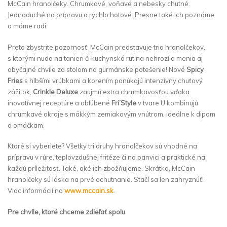
McCain hranolčeky. Chrumkavé, voňavé a nebesky chutné.
Jednoduché na prípravu a rýchlo hotové. Presne také ich poznáme
a máme radi.
Preto zbystrite pozornosť: McCain predstavuje trio hranolčekov,
s ktorými nuda na tanieri či kuchynská rutina nehrozí a menia aj
obyčajné chvíle za stolom na gurmánske potešenie! Nové
Spicy
Fries
s hlbšími vrúbkami a korením ponúkajú intenzívny chuťový
zážitok,
Crinkle Deluxe
zaujmú extra chrumkavosťou vďaka
inovatívnej receptúre a obľúbené
Fri’Style
v tvare U kombinujú
chrumkavé okraje s mäkkým zemiakovým vnútrom, ideálne k dipom
a omáčkam.
Ktoré si vyberiete? Všetky tri druhy hranolčekov sú vhodné na
prípravu v rúre, teplovzdušnej fritéze či na panvici a praktické na
každú príležitosť. Také, aké ich zbožňujeme. Skrátka, McCain
hranolčeky sú láska na prvé ochutnanie. Stačí sa len zahryznúť!
Viac informácií na
www.mccain.sk
.
Pre chvíle, ktoré chceme zdieľať spolu