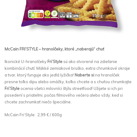
McCain FRI’STYLE – hranolčeky, ktoré „naberajú“ chuť
Ikonické U-hranolčeky
Fri’Style
sú ako stvorené na zdieľanie
kombinácií chutí. Mäkké zemiakové bruško, extra chrumkavé okraje
a tvar, ktorý funguje ako jedlá lyžička!
Naberte si
na hranolček
presne toľko dipu alebo omáčky, koľko chcete a s chuťou chrumkajte.
Fri’Style
ocenia všetci milovníci štýlu streetfood! Užijete si ich pri
posedení s priateľmi, počas filmového večera alebo vždy, keď si
chcete zachrumkať niečo špeciálne.
McCain Fri‘Style: 2,99 € / 600g