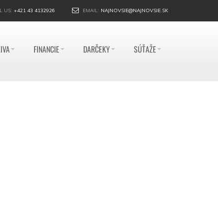
L US:
+421 43 4132926
EMAIL:
NAJNOVSIE@NAJNOVSIE.SK
IVA
FINANCIE
DARČEKY
SÚŤAŽE