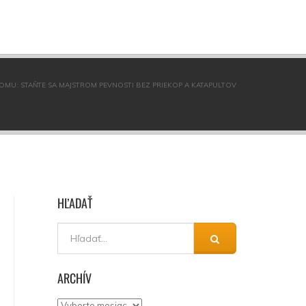
OMU: STAŇTE SA MAJSTROM PEVNOSTI BEZ PRIEKOP A KATAPULTOV
HĽADAŤ
ARCHÍV
Archív