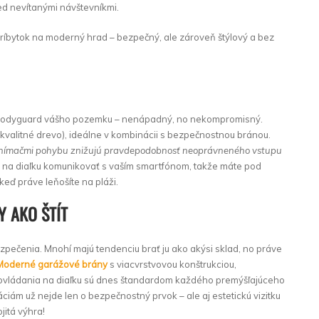
ed nevítanými návštevníkmi.
 príbytok na moderný hrad – bezpečný, ale zároveň štýlový a bez
o bodyguard vášho pozemku – nenápadný, no nekompromisný.
 kvalitné drevo), ideálne v kombinácii s bezpečnostnou bránou.
o snímačmi pohybu znižujú pravdepodobnosť neoprávneného vstupu
 na diaľku komunikovať s vaším smartfónom, takže máte pod
eď práve leňošíte na pláži.
 AKO ŠTÍT
pečenia. Mnohí majú tendenciu brať ju ako akýsi sklad, no práve
Moderné garážové brány
s viacvrstvovou konštrukciou,
ovládania na diaľku sú dnes štandardom každého premýšľajúceho
ciám už nejde len o bezpečnostný prvok – ale aj estetickú vizitku
itá výhra!