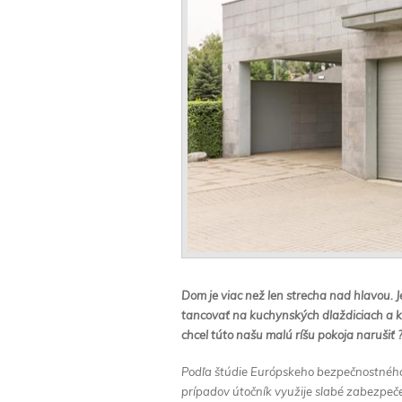
Dom je viac než len strecha nad hlavou. 
tancovať na kuchynských dlaždiciach a k
chcel túto našu malú ríšu pokoja narušiť 
Podľa štúdie Európskeho bezpečnostného 
prípadov útočník využije slabé zabezpeče