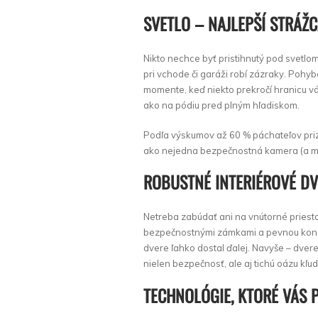
SVETLO – NAJLEPŠÍ STRÁŽC
Nikto nechce byť pristihnutý pod svetlo
pri vchode či garáži robí zázraky. Pohy
momente, keď niekto prekročí hranicu v
ako na pódiu pred plným hľadiskom.
Podľa výskumov až 60 % páchateľov prizn
ako nejedna bezpečnostná kamera (a mô
ROBUSTNÉ INTERIÉROVÉ DV
Netreba zabúdať ani na vnútorné priest
bezpečnostnými zámkami a pevnou konštr
dvere ľahko dostal ďalej. Navyše – dver
nielen bezpečnosť, ale aj tichú oázu kľu
TECHNOLÓGIE, KTORÉ VÁS 