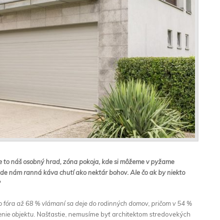
Je to náš osobný hrad, zóna pokoja, kde si môžeme v pyžame
de nám ranná káva chutí ako nektár bohov. Ale čo ak by niekto
?
fóra až 68 % vlámaní sa deje do rodinných domov, pričom v 54 %
nie objektu.
Našťastie, nemusíme byť architektom stredovekých