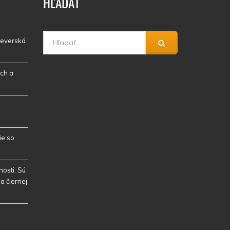
HĽADAŤ
 severská
ch a
ie so
osti. Sú
a čiernej