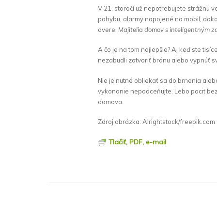
V 21. storočí už nepotrebujete strážnu v
pohybu, alarmy napojené na mobil, dokon
dvere.
Majitelia domov s inteligentným
A čo je na tom najlepšie? Aj keď ste tisí
nezabudli zatvoriť bránu alebo vypnúť sv
Nie je nutné obliekať sa do brnenia aleb
vykonanie nepodceňujte. Lebo pocit bez
domova.
Zdroj obrázka: Alrightstock/freepik.com
Tlačiť, PDF, e-mail