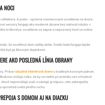
A NOCI
m reflektora. A preto – správne nasmerované osvetlenie na dvore,
bové senzory fungujú ako moderné zbrane bez nutnosti násilia: v
ášho kráľovstva, osvetlenie sa zapne a nepozvaný hosť sa ocitne
alo, že osvetlený dom radšej obídu. Svetlo teda funguje lepšie
že byť jej šikovným doplnkom).
ERE AKO POSLEDNÁ LÍNIA OBRANY
ory. Práve
robustné interiérové dvere
s kvalitným kovovým jadrom,
ukciou znižujú riziko, že by sa niekto po prieniku cez vchodové
e, ktoré neprenášajú zvuk a odolajú aj náporu, vám zabezpečia
du uprostred sveta plného ruchu.
PREPOJA S DOMOM AJ NA DIAĽKU