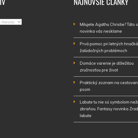
ÍV
NAJNOVŠIE ČLÁNKY
Milujete Agathu Christie? Táto
novinka vás nesklame
Prvá pomoc pri letných hnačká
žalúdočných problémoch
Domáce varenie je dôležitou
zručnosťou pre život
Praktický zoznam na cestovan
psom
Labute tu nie sú symbolom nežn
zbraňou. Fantasy novinka Zrad
labute