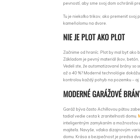
pevností, aby sme svoj dom ochránili pr
Tu je niekoľko trikov, ako premeniť svoj
kameňolomu na dvore.
NIE JE PLOT AKO PLOT
Začnime od hraníc. Plot by mal byť ak
Základom je pevný materiál (kov, betón,
Vedeli ste, že automatizované brány s
až o 40 %
? Moderné technológie dokážu
kontrolou každý pohyb na pozemku – aj k
MODERNÉ GARÁŽOVÉ BRÁNY
Garáž býva často Achillovou pätou zabez
tadiaľ vedie cesta k zraniteľnosti domu.
inteligentným zamykaním a možnosťou 
majiteľa. Navyše, vďaka dizajnovým variá
domu. Krása a bezpečnosť je predsa dvoj