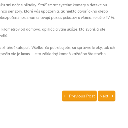
ežu ani nočné hliadky. Stačí smart systém: kamery s detekciou
ca senzory, ktoré vás upozornia, ak niekto otvorí okno alebo
 zabezpečením zaznamenávajú pokles pokusov o vlámanie až o 47 %
.
ce kilometrov od domova, aplikácia vám ukáže, kto zvoní, či ste
etlá.
o zháňať katapult. Všetko, čo potrebujete, sú správne kroky, tak ich
pečia nie je luxus – je to základný kameň každého šťastného
Previous Post
Next