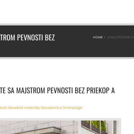
STROM PEVNOSTI BEZ
HOME
ZABEZPEČENIE D
TE SA MAJSTROM PEVNOSTI BEZ PRIEKOP A
kcie
,
Stavebné materiály
,
Stavebníctvo
,
Technológie