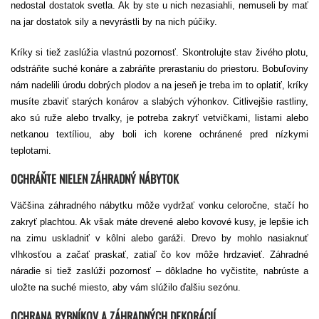
nedostal dostatok svetla. Ak by ste u nich nezasiahli, nemuseli by mať
na jar dostatok sily a nevyrástli by na nich púčiky.
Kríky si tiež zaslúžia vlastnú pozornosť. Skontrolujte stav živého plotu,
odstráňte suché konáre a zabráňte prerastaniu do priestoru. Bobuľoviny
nám nadelili úrodu dobrých plodov a na jeseň je treba im to oplatiť, kríky
musíte zbaviť starých konárov a slabých výhonkov. Citlivejšie rastliny,
ako sú ruže alebo trvalky, je potreba zakryť vetvičkami, listami alebo
netkanou textíliou, aby boli ich korene ochránené pred nízkymi
teplotami.
OCHRÁŇTE NIELEN ZÁHRADNÝ NÁBYTOK
Väčšina záhradného nábytku môže vydržať vonku celoročne, stačí ho
zakryť plachtou. Ak však máte drevené alebo kovové kusy, je lepšie ich
na zimu uskladniť v kôlni alebo garáži. Drevo by mohlo nasiaknuť
vlhkosťou a začať praskať, zatiaľ čo kov môže hrdzavieť. Záhradné
náradie si tiež zaslúži pozornosť – dôkladne ho vyčistite, nabrúste a
uložte na suché miesto, aby vám slúžilo ďalšiu sezónu.
OCHRANA RYBNÍKOV A ZÁHRADNÝCH DEKORÁCIÍ