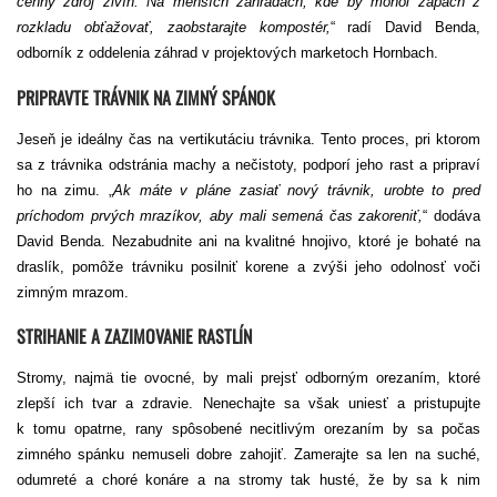
cenný zdroj živín. Na menších záhradách, kde by mohol zápach z
rozkladu obťažovať, zaobstarajte kompostér,
“ radí David Benda,
odborník z oddelenia záhrad v projektových marketoch Hornbach.
PRIPRAVTE TRÁVNIK NA ZIMNÝ SPÁNOK
Jeseň je ideálny čas na vertikutáciu trávnika. Tento proces, pri ktorom
sa z trávnika odstránia machy a nečistoty, podporí jeho rast a pripraví
ho na zimu. „
Ak máte v pláne zasiať nový trávnik, urobte to pred
príchodom prvých mrazíkov, aby mali semená čas zakoreniť,
“ dodáva
David Benda. Nezabudnite ani na kvalitné hnojivo, ktoré je bohaté na
draslík, pomôže trávniku posilniť korene a zvýši jeho odolnosť voči
zimným mrazom.
STRIHANIE A ZAZIMOVANIE RASTLÍN
Stromy, najmä tie ovocné, by mali prejsť odborným orezaním, ktoré
zlepší ich tvar a zdravie. Nenechajte sa však uniesť a pristupujte
k tomu opatrne, rany spôsobené necitlivým orezaním by sa počas
zimného spánku nemuseli dobre zahojiť. Zamerajte sa len na suché,
odumreté a choré konáre a na stromy tak husté, že by sa k nim