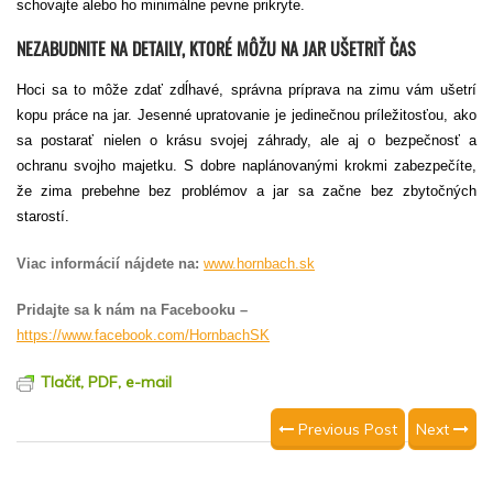
schovajte alebo ho minimálne pevne prikryte.
NEZABUDNITE NA DETAILY, KTORÉ MÔŽU NA JAR UŠETRIŤ ČAS
Hoci sa to môže zdať zdĺhavé, správna príprava na zimu vám ušetrí
kopu práce na jar. Jesenné upratovanie je jedinečnou príležitosťou, ako
sa postarať nielen o krásu svojej záhrady, ale aj o bezpečnosť a
ochranu svojho majetku. S dobre naplánovanými krokmi zabezpečíte,
že zima prebehne bez problémov a jar sa začne bez zbytočných
starostí.
Viac informácií nájdete na:
www.hornbach.sk
Pridajte sa k nám na Facebooku –
https://www.facebook.com/HornbachSK
Tlačiť, PDF, e-mail
Previous Post
Next