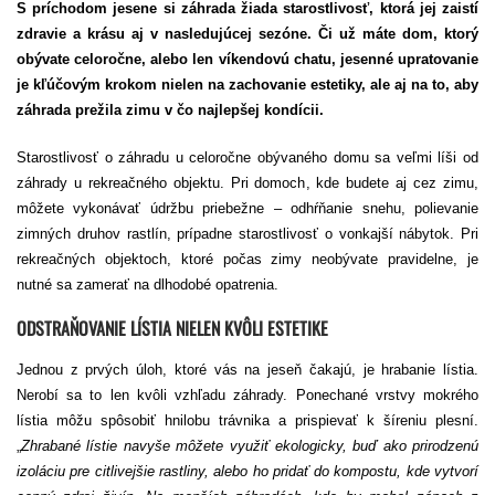
S príchodom jesene si záhrada žiada starostlivosť, ktorá jej zaistí
zdravie a krásu aj v nasledujúcej sezóne. Či už máte dom, ktorý
obývate celoročne, alebo len víkendovú chatu, jesenné upratovanie
je kľúčovým krokom nielen na zachovanie estetiky, ale aj na to, aby
záhrada prežila zimu v čo najlepšej kondícii.
Starostlivosť o záhradu u celoročne obývaného domu sa veľmi líši od
záhrady u rekreačného objektu. Pri domoch, kde budete aj cez zimu,
môžete vykonávať údržbu priebežne – odhŕňanie snehu, polievanie
zimných druhov rastlín, prípadne starostlivosť o vonkajší nábytok. Pri
rekreačných objektoch, ktoré počas zimy neobývate pravidelne, je
nutné sa zamerať na dlhodobé opatrenia.
ODSTRAŇOVANIE LÍSTIA NIELEN KVÔLI ESTETIKE
Jednou z prvých úloh, ktoré vás na jeseň čakajú, je hrabanie lístia.
Nerobí sa to len kvôli vzhľadu záhrady. Ponechané vrstvy mokrého
lístia môžu spôsobiť hnilobu trávnika a prispievať k šíreniu plesní.
„
Zhrabané lístie navyše môžete využiť ekologicky, buď ako prirodzenú
izoláciu pre citlivejšie rastliny, alebo ho pridať do kompostu, kde vytvorí