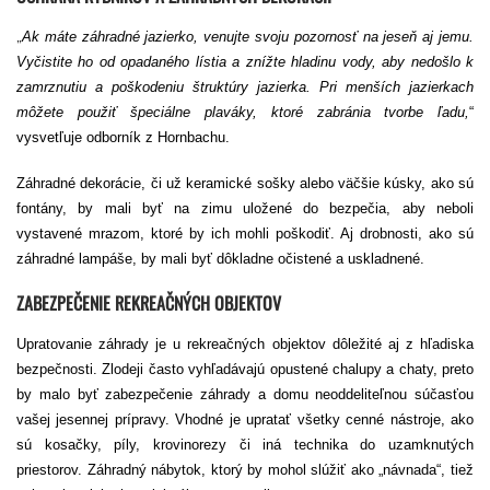
„
Ak máte záhradné jazierko, venujte svoju pozornosť na jeseň aj jemu.
Vyčistite ho od opadaného lístia a znížte hladinu vody, aby nedošlo k
zamrznutiu a poškodeniu štruktúry jazierka. Pri menších jazierkach
môžete použiť špeciálne plaváky, ktoré zabránia tvorbe ľadu,
“
vysvetľuje odborník z Hornbachu.
Záhradné dekorácie, či už keramické sošky alebo väčšie kúsky, ako sú
fontány, by mali byť na zimu uložené do bezpečia, aby neboli
vystavené mrazom, ktoré by ich mohli poškodiť. Aj drobnosti, ako sú
záhradné lampáše, by mali byť dôkladne očistené a uskladnené.
ZABEZPEČENIE REKREAČNÝCH OBJEKTOV
Upratovanie záhrady je u rekreačných objektov dôležité aj z hľadiska
bezpečnosti. Zlodeji často vyhľadávajú opustené chalupy a chaty, preto
by malo byť zabezpečenie záhrady a domu neoddeliteľnou súčasťou
vašej jesennej prípravy. Vhodné je upratať všetky cenné nástroje, ako
sú kosačky, píly, krovinorezy či iná technika do uzamknutých
priestorov. Záhradný nábytok, ktorý by mohol slúžiť ako „návnada“, tiež