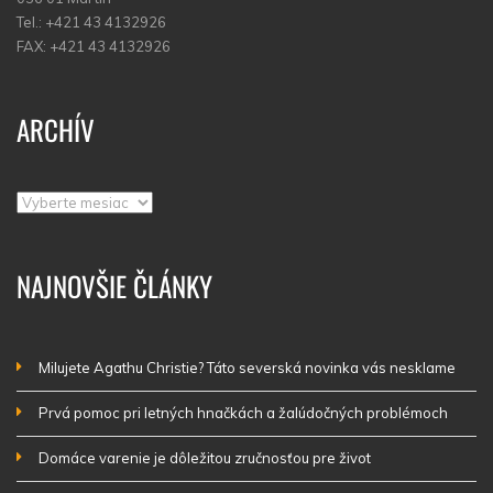
Tel.: +421 43 4132926
FAX: +421 43 4132926
ARCHÍV
Archív
NAJNOVŠIE ČLÁNKY
Milujete Agathu Christie? Táto severská novinka vás nesklame
Prvá pomoc pri letných hnačkách a žalúdočných problémoch
Domáce varenie je dôležitou zručnosťou pre život