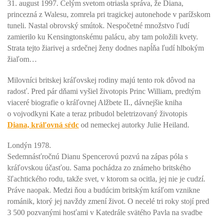
31. august 1997. Celým svetom otriasla správa, že Diana,
princezná z Walesu, zomrela pri tragickej autonehode v parížskom
tuneli. Nastal obrovský smútok. Nespočetné množstvo ľudí
zamierilo ku Kensingtonskému palácu, aby tam položili kvety.
Strata tejto žiarivej a srdečnej ženy dodnes napĺňa ľudí hlbokým
žiaľom…
Milovníci britskej kráľovskej rodiny majú tento rok dôvod na
radosť. Pred pár dňami vyšiel životopis Princ William, predtým
viaceré biografie o kráľovnej Alžbete II., dávnejšie kniha
o vojvodkyni Kate a teraz pribudol beletrizovaný životopis
Diana, kráľovná sŕdc
od nemeckej autorky Julie Heiland.
Londýn 1978.
Sedemnásťročnú Dianu Spencerovú pozvú na zápas póla s
kráľovskou účasťou. Sama pochádza zo známeho britského
šľachtického rodu, takže svet, v ktorom sa ocitla, jej nie je cudzí.
Práve naopak. Medzi ňou a budúcim britským kráľom vznikne
románik, ktorý jej navždy zmení život. O necelé tri roky stojí pred
3 500 pozvanými hosťami v Katedrále svätého Pavla na svadbe