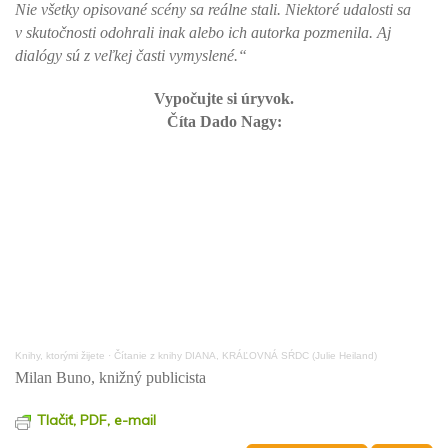
Nie všetky opisované scény sa reálne stali. Niektoré udalosti sa
v skutočnosti odohrali inak alebo ich autorka pozmenila. Aj
dialógy sú z veľkej časti vymyslené.“
Vypočujte si úryvok.
Číta Dado Nagy:
Knihy, ktorými žijete
·
Čítanie z knihy DIANA, KRÁĽOVNÁ SŔDC (Julie Heiland)
Milan Buno, knižný publicista
Tlačiť, PDF, e-mail