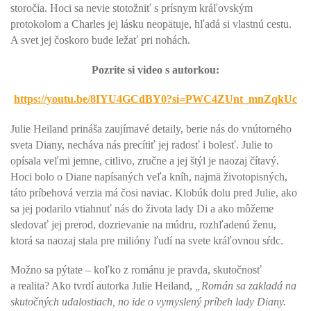
storočia. Hoci sa nevie stotožniť s prísnym kráľovským
protokolom a Charles jej lásku neopätuje, hľadá si vlastnú cestu.
A svet jej čoskoro bude ležať pri nohách.
Pozrite si video s autorkou:
https://youtu.be/8IYU4GCdBY0?si=PWC4ZUnt_mnZqkUc
Julie Heiland prináša zaujímavé detaily, berie nás do vnútorného
sveta Diany, necháva nás precítiť jej radosť i bolesť. Julie to
opísala veľmi jemne, citlivo, zručne a jej štýl je naozaj čítavý.
Hoci bolo o Diane napísaných veľa kníh, najmä životopisných,
táto príbehová verzia má čosi naviac. Klobúk dolu pred Julie, ako
sa jej podarilo vtiahnuť nás do života lady Di a ako môžeme
sledovať jej prerod, dozrievanie na múdru, rozhľadenú ženu,
ktorá sa naozaj stala pre milióny ľudí na svete kráľovnou sŕdc.
Možno sa pýtate – koľko z románu je pravda, skutočnosť
a realita? Ako tvrdí autorka Julie Heiland,
„Román sa zakladá na
skutočných udalostiach, no ide o vymyslený príbeh lady Diany.