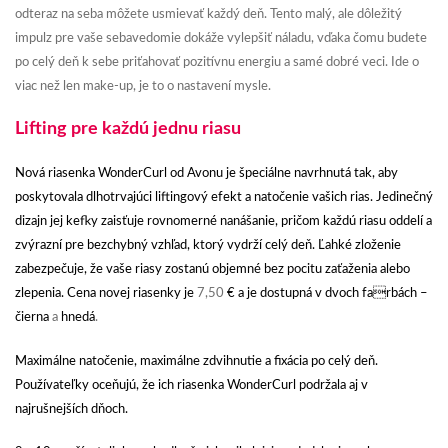
odteraz na seba môžete usmievať každý deň. Tento malý, ale dôležitý
impulz pre vaše sebavedomie dokáže vylepšiť náladu, vďaka čomu budete
po celý deň k sebe priťahovať pozitívnu energiu a samé dobré veci. Ide o
viac než len make-up, je to o nastavení mysle.
Lifting pre každú jednu riasu
Nová riasenka WonderCurl od Avonu je špeciálne navrhnutá tak, aby
poskytovala dlhotrvajúci liftingový efekt a natočenie vašich rias. Jedinečný
dizajn jej kefky zaisťuje rovnomerné nanášanie, pričom každú riasu oddelí a
zvýrazní pre bezchybný vzhľad, ktorý vydrží celý deň. Ľahké zloženie
zabezpečuje, že vaše riasy zostanú objemné bez pocitu zaťaženia alebo
zlepenia. Cena novej riasenky je
7,50
€ a je dostupná v
dvoch fa
rbách –
čierna
a
hnedá
.
Maximálne natočenie, maximálne zdvihnutie a fixácia po celý deň.
Používateľky oceňujú, že ich riasenka WonderCurl podržala aj v
najrušnejších dňoch.