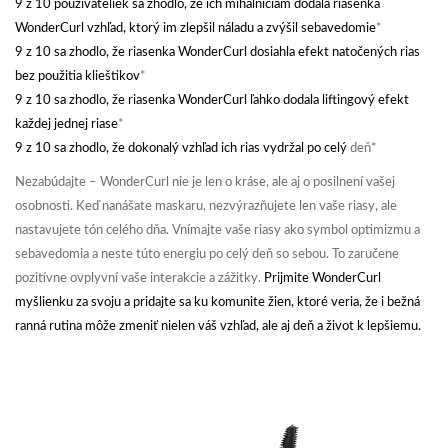
9 z 10 používateliek sa zhodlo, že ich mihalniciam dodala riasenka
WonderCurl vzhľad, ktorý im zlepšil náladu a zvýšil sebavedomie
*
9 z 10 sa zhodlo, že riasenka WonderCurl dosiahla efekt natočených rias
bez použitia klieštikov
*
9 z 10 sa zhodlo, že riasenka WonderCurl ľahko dodala liftingový efekt
každej jednej riase
*
9 z 10 sa zhodlo, že dokonalý vzhľad ich rias vydržal po celý
deň*
Nezabúdajte – WonderCurl nie je len o kráse, ale aj o posilnení vašej
osobnosti. Keď nanášate maskaru, nezvýrazňujete len vaše riasy, ale
nastavujete tón celého dňa. Vnímajte vaše riasy ako symbol optimizmu a
sebavedomia a neste túto energiu po celý deň so sebou. To zaručene
pozitívne ovplyvní vaše interakcie a zážitky.
Prijmite WonderCurl
myšlienku za svoju a pridajte sa ku komunite žien, ktoré veria, že i bežná
ranná rutina môže zmeniť nielen váš vzhľad, ale aj deň a život k lepšiemu.