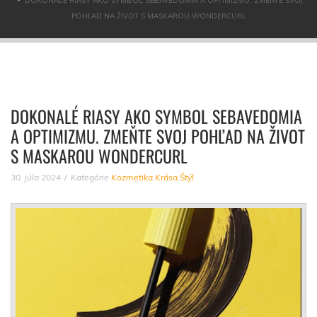
DOKONALÉ RIASY AKO SYMBOL SEBAVEDOMIA A OPTIMIZMU. ZMEŇTE SVOJ
POHĽAD NA ŽIVOT S MASKAROU WONDERCURL
DOKONALÉ RIASY AKO SYMBOL SEBAVEDOMIA
A OPTIMIZMU. ZMEŇTE SVOJ POHĽAD NA ŽIVOT
S MASKAROU WONDERCURL
30. júla 2024
Kategórie
Kozmetika
,
Krása
,
Štýl