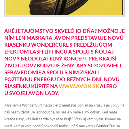
AKÉ JE TAJOMSTVO SKVELÉHO DŇA? MOŽNO JE
NÍM LEN MASKARA. AVON PREDSTAVUJE NOVÚ
RIASENKU WONDERCURL S PREDLŽUJÚCIM
EFEKTOM LASH LIFTINGU A SPOLU S ŇOU AJ
NOVÝ NEODOLATEĽNÝ KONCEPT PRE KRAJŠÍ
ŽIVOT. POVZBUDZUJE ŽENY, ABY SI POZDVIHLI
SEBAVEDOMIE A SPOLU S NÍM ZÍSKALI
POZITÍVNU ENERGIU DO BEŽNÝCH DNÍ. NOVÚ
RIASENKU KÚPITE NA
WWW.AVON.SK
ALEBO
U SVOJEJ AVON LADY.
Myšlienka WonderCurl má za cieľ zmeniť náš pohľad na krásu a jej vplyv na
náš bežný život. Je jednoduchá, no nesie v sebe silný odkaz. Keď máte
krásne riasy, váš deň sa zdá byť ešte krajší. Však aj vám vyčarí úsmev na
tvári, keď sa vám podarí dokonalý make-up? S maskarou WonderCurl sa