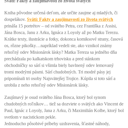
Svätí: Fakty a zaujímavosti zo života svätých
Kniha pôvodne určená deťom, ale určite zaujme aj mladých, či
dospelákov.
Svätí: Fakty a zaujímavosti zo života svätých
prináša 15 portrétov – od svätého Petra, cez Františka z Assisi,
Jána Bosca, Janu z Arku, Ignáca z Loyoly až po Matku Terezu.
Krátke texty, ilustrácie a fotky, dokonca komiksové strany, časová
os, rôzne pikošky…napríklad vedeli ste, ako vznikol známy
rehoľný odev Misionárok lásky? Matka Tereza sa jedného dňa
prechádzala po kalkatskom trhovisku a pred stánkom
obchodníčky so sárí si všimla biely bavlnený odev lemovaný
tromi modrými pásmi. Sárí chudobných. Tri modré pásy jej
pripomínali tri osoby Najsvätejšej Trojice. Kúpila si toto sárí a
urobila z neho rehoľný odev Misionárok lásky.
Zaujímavý je osud svätého Jána Bosca, ktorý bol synom
chudobných roľníkov… tiež sa dozviete o svätých ako Vincent de
Paul, Ignác z Loyoly, Jana z Arku, či Maximilián Kolbe, ktorý bol
svetlom v nacistickom pekle.
Jednoducho pôsobivé príbehy uzdravenia, šťastné náhody,