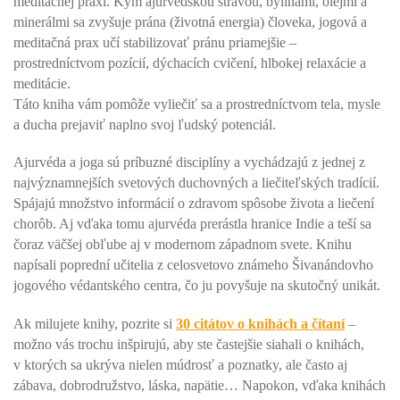
meditačnej praxi. Kým ajurvédskou stravou, bylinami, olejmi a
minerálmi sa zvyšuje prána (životná energia) človeka, jogová a
meditačná prax učí stabilizovať pránu priamejšie –
prostredníctvom pozícií, dýchacích cvičení, hlbokej relaxácie a
meditácie.
Táto kniha vám pomôže vyliečiť sa a prostredníctvom tela, mysle
a ducha prejaviť naplno svoj ľudský potenciál.
Ajurvéda a joga sú príbuzné disciplíny a vychádzajú z jednej z
najvýznamnejších svetových duchovných a liečiteľských tradícií.
Spájajú množstvo informácií o zdravom spôsobe života a liečení
chorôb. Aj vďaka tomu ajurvéda prerástla hranice Indie a teší sa
čoraz väčšej obľube aj v modernom západnom svete. Knihu
napísali poprední učitelia z celosvetovo známeho Šivanándovho
jogového védantského centra, čo ju povyšuje na skutočný unikát.
Ak milujete knihy, pozrite si
30 citátov o knihách a čítaní
–
možno vás trochu inšpirujú, aby ste častejšie siahali o knihách,
v ktorých sa ukrýva nielen múdrosť a poznatky, ale často aj
zábava, dobrodružstvo, láska, napätie… Napokon, vďaka knihách