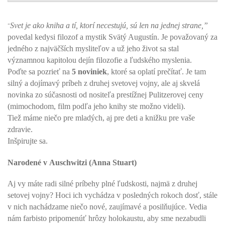
Svet je ako kniha a tí, ktorí necestujú, sú len na jednej strane,”
“
povedal kedysi filozof a mystik Svätý Augustín. Je považovaný za
jedného z najväčších mysliteľov a už jeho život sa stal
významnou kapitolou dejín filozofie a ľudského myslenia.
Poďte sa pozrieť na
5 noviniek
, ktoré sa oplatí prečítať. Je tam
silný a dojímavý príbeh z druhej svetovej vojny, ale aj skvelá
novinka zo súčasnosti od nositeľa prestížnej Pulitzerovej ceny
(mimochodom, film podľa jeho knihy ste možno videli).
Tiež máme niečo pre mladých, aj pre deti a knižku pre vaše
zdravie.
Inšpirujte sa.
Narodené v Auschwitzi (Anna Stuart)
Aj vy máte radi silné
príbehy plné ľudskosti, najmä z druhej
setovej vojny? Hoci ich vychádza v posledných rokoch dosť, stále
v nich nachádzame niečo nové, zaujímavé a posilňujúce. Vedia
nám farbisto pripomenúť hrôzy holokaustu, aby sme nezabudli