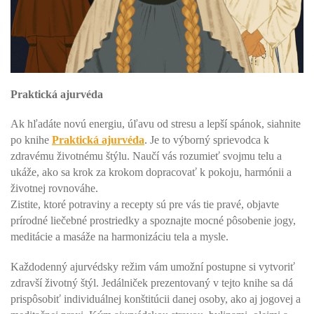
Praktická ajurvéda
Ak hľadáte novú energiu, úľavu od stresu a lepší spánok, siahnite
po knihe
Praktická ajurvéda
. Je to výborný sprievodca k
zdravému životnému štýlu. Naučí vás rozumieť svojmu telu a
ukáže, ako sa krok za krokom dopracovať k pokoju, harmónii a
životnej rovnováhe.
Zistite, ktoré potraviny a recepty sú pre vás tie pravé, objavte
prírodné liečebné prostriedky a spoznajte mocné pôsobenie jogy,
meditácie a masáže na harmonizáciu tela a mysle.
Každodenný ajurvédsky režim vám umožní postupne si vytvoriť
zdravší životný štýl. Jedálniček prezentovaný v tejto knihe sa dá
prispôsobiť individuálnej konštitúcii danej osoby, ako aj jogovej a