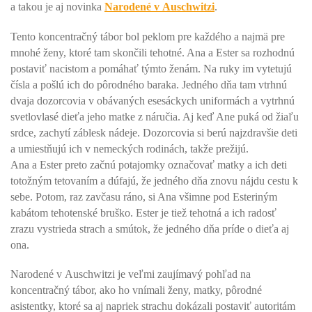
a takou je aj novinka
Narodené v Auschwitzi
.
Tento koncentračný tábor bol peklom pre každého a najmä pre
mnohé ženy, ktoré tam skončili tehotné. Ana a Ester sa rozhodnú
postaviť nacistom a pomáhať týmto ženám. Na ruky im vytetujú
čísla a pošlú ich do pôrodného baraka. Jedného dňa tam vtrhnú
dvaja dozorcovia v obávaných esesáckych uniformách a vytrhnú
svetlovlasé dieťa jeho matke z náručia. Aj keď Ane puká od žiaľu
srdce, zachytí záblesk nádeje. Dozorcovia si berú najzdravšie deti
a umiestňujú ich v nemeckých rodinách, takže prežijú.
Ana a Ester preto začnú potajomky označovať matky a ich deti
totožným tetovaním a dúfajú, že jedného dňa znovu nájdu cestu k
sebe. Potom, raz zavčasu ráno, si Ana všimne pod Esteriným
kabátom tehotenské bruško. Ester je tiež tehotná a ich radosť
zrazu vystrieda strach a smútok, že jedného dňa príde o dieťa aj
ona.
Narodené v Auschwitzi je veľmi zaujímavý pohľad na
koncentračný tábor, ako ho vnímali ženy, matky, pôrodné
asistentky, ktoré sa aj napriek strachu dokázali postaviť autoritám