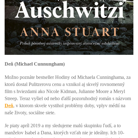
Deň (Michael Cunnungham)
Možno poznáte bestseller Hodiny od Michaela Cunninghama, za
ktorú dostal Pulitzerovu cenu a vznikol aj skvelý rovnomenný
film s hviezdami ako Nicole Kidman, Julianne Moore a Meryl
Streep. Teraz vyšiel od neho ďalší pozoruhodný román s názvom
Deň
, v ktorom skvele vystihol problémy doby, vplyv médií na
naše životy, sociálne siete.
Je piaty apríl 2019 a my sledujeme malú skupinku ľudí, a to
manželov Isabel a Dana, ktorých vzťah nie je ideálny. Ich 10-