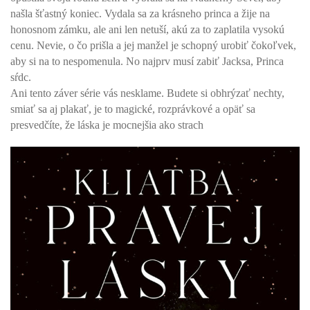
našla šťastný koniec. Vydala sa za krásneho princa a žije na
honosnom zámku, ale ani len netuší, akú za to zaplatila vysokú
cenu. Nevie, o čo prišla a jej manžel je schopný urobiť čokoľvek,
aby si na to nespomenula. No najprv musí zabiť Jacksa, Princa
sŕdc.
Ani tento záver série vás nesklame. Budete si obhrýzať nechty,
smiať sa aj plakať, je to magické, rozprávkové a opäť sa
presvedčíte, že láska je mocnejšia ako strach