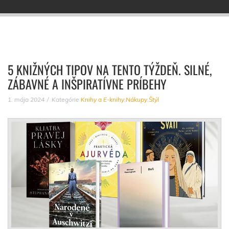
5 KNIŽNÝCH TIPOV NA TENTO TÝŽDEŇ. SILNÉ,
ZÁBAVNÉ A INŠPIRATÍVNE PRÍBEHY
1. mája 2024
Kategórie
Knihy a E-knihy
,
Nákupy
,
Štýl