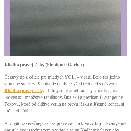
Kliatba pravej lásky (Stephanie Garber)
Čerstvý tip z edície pre mladých YOLi – v sérii Bolo raz jedno
zlomené srdce od Stephanie Garber vyšiel tretí diel s názvom
Kliatba pravej lásky
. Táto young adult fantasy si našla aj na
Slovensku množstvo fanúšikov, šibalskú a prefíkanú Evangeline
Foxovú, ktorá odjakživa verila na pravú lásku a šťastné konce, si
určite obľúbite.
A v tejto záverečnej časti sa práve začína krvavý boj – Evangeline
opustila svoju rodnú zem a vybrala sa na Nádherný Sever, aby