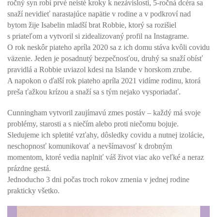
ročný syn robí prvé neisté kroky k nezávislosti, 5-ročná dcéra sa
snaží nevidieť narastajúce napätie v rodine a v podkroví nad
bytom žije Isabelin mladší brat Robbie, ktorý sa rozišiel
s priateľom a vytvoril si zidealizovaný profil na Instagrame.
O rok neskôr piateho apríla 2020 sa z ich domu stáva kvôli covidu
väzenie. Jeden je posadnutý bezpečnosťou, druhý sa snaží obísť
pravidlá a Robbie uviazol kdesi na Islande v horskom zrube.
A napokon o ďalší rok piateho apríla 2021 vidíme rodinu, ktorá
preša ťažkou krízou a snaží sa s tým nejako vysporiadať.
Cunningham vytvoril zaujímavú zmes postáv – každý má svoje
problémy, starosti a s niečím alebo proti niečomu bojuje.
Sledujeme ich spletité vzťahy, dôsledky covidu a nutnej izolácie,
neschopnosť komunikovať a nevšímavosť k drobným
momentom, ktoré vedia naplniť váš život viac ako veľké a neraz
prázdne gestá.
Jednoducho 3 dni počas troch rokov zmenia v jednej rodine
prakticky všetko.