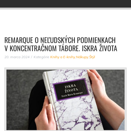
REMARQUE O NEĽUDSKÝCH PODMIENKACH
V KONCENTRAČNOM TÁBORE. ISKRA ŽIVOTA
20. marca 2024
Kategórie
Knihy a E-knihy
,
Nákupy
,
Štýl