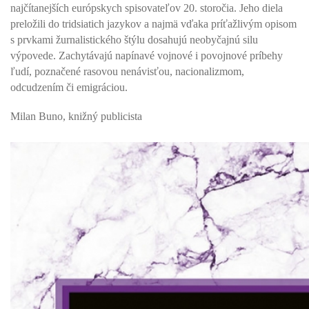
najčítanejších európskych spisovateľov 20. storočia. Jeho diela
preložili do tridsiatich jazykov a najmä vďaka príťažlivým opisom
s prvkami žurnalistického štýlu dosahujú neobyčajnú silu
výpovede. Zachytávajú napínavé vojnové i povojnové príbehy
ľudí, poznačené rasovou nenávisťou, nacionalizmom,
odcudzením či emigráciou.
Milan Buno, knižný publicista