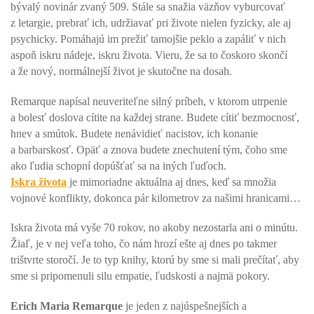
bývalý novinár zvaný 509. Stále sa snažia väzňov vyburcovať
z letargie, prebrať ich, udržiavať pri živote nielen fyzicky, ale aj
psychicky. Pomáhajú im prežiť tamojšie peklo a zapáliť v nich
aspoň iskru nádeje, iskru života. Vieru, že sa to čoskoro skončí
a že nový, normálnejší život je skutočne na dosah.
Remarque napísal neuveriteľne silný príbeh, v ktorom utrpenie
a bolesť doslova cítite na každej strane. Budete cítiť bezmocnosť,
hnev a smútok. Budete nenávidieť nacistov, ich konanie
a barbarskosť. Opäť a znova budete znechutení tým, čoho sme
ako ľudia schopní dopúšťať sa na iných ľuďoch.
Iskra života
je mimoriadne aktuálna aj dnes, keď sa množia
vojnové konflikty, dokonca pár kilometrov za našimi hranicami…
Iskra života má vyše 70 rokov, no akoby nezostarla ani o minútu.
Žiaľ, je v nej veľa toho, čo nám hrozí ešte aj dnes po takmer
trištvrte storočí. Je to typ knihy, ktorú by sme si mali prečítať, aby
sme si pripomenuli silu empatie, ľudskosti a najmä pokory.
Erich Maria Remarque
je jeden z najúspešnejších a