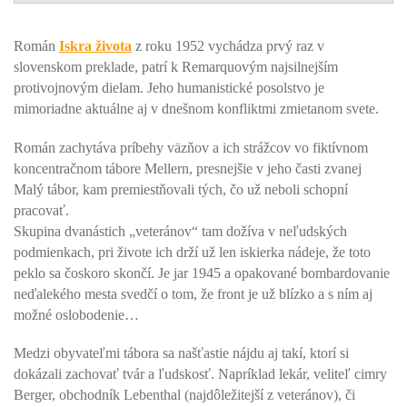
Román
Iskra života
z roku 1952 vychádza prvý raz v
slovenskom preklade, patrí k Remarquovým najsilnejším
protivojnovým dielam. Jeho humanistické posolstvo je
mimoriadne aktuálne aj v dnešnom konfliktmi zmietanom svete.
Román zachytáva príbehy väzňov a ich strážcov vo fiktívnom
koncentračnom tábore Mellern, presnejšie v jeho časti zvanej
Malý tábor, kam premiestňovali tých, čo už neboli schopní
pracovať.
Skupina dvanástich „veteránov“ tam dožíva v neľudských
podmienkach, pri živote ich drží už len iskierka nádeje, že toto
peklo sa čoskoro skončí. Je jar 1945 a opakované bombardovanie
neďalekého mesta svedčí o tom, že front je už blízko a s ním aj
možné oslobodenie…
Medzi obyvateľmi tábora sa našťastie nájdu aj takí, ktorí si
dokázali zachovať tvár a ľudskosť. Napríklad lekár, veliteľ cimry
Berger, obchodník Lebenthal (najdôležitejší z veteránov), či