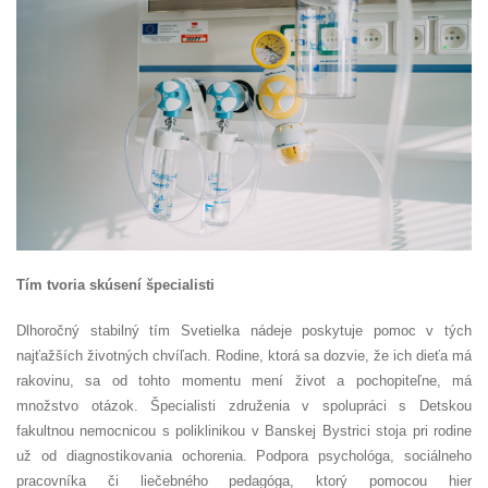
Tím tvoria skúsení špecialisti
Dlhoročný stabilný tím Svetielka nádeje poskytuje pomoc v tých
najťažších životných chvíľach. Rodine, ktorá sa dozvie, že ich dieťa má
rakovinu, sa od tohto momentu mení život a pochopiteľne, má
množstvo otázok. Špecialisti združenia v spolupráci s Detskou
fakultnou nemocnicou s poliklinikou v Banskej Bystrici stoja pri rodine
už od diagnostikovania ochorenia. Podpora psychológa, sociálneho
pracovníka či liečebného pedagóga, ktorý pomocou hier