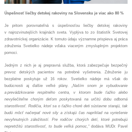
Úspešnosť liečby detskej rakoviny na Slovensku je viac ako 80 %
Je pritom porovnateľná s úspešnosťou liečby detskej rakoviny
v najrozvinutejších krajinách sveta. Vyplýva to zo štatistík Svetovej
zdravotníckej organizácie. K tomuto údaju významne prispieva aj práca
združenia Svetielko nádeje vďaka viacerým zmysluplným projektom
pomoci.
Jedným z nich je aj prepravná služba, ktorá zabezpečuje bezpečný
prevoz detských pacientov na potrebné vyšetrenia. Združenie ju
bezplatne poskytuje už 16 rokov. Svetielko nádeje má však do
budúcnosti aj ďalšie veľké plány.
„Naším snom je vybudovanie
a prevádzkovanie respitného centra, v ktorom bude ťažko alebo
nevyliečiteľne chorým deťom poskytovaná na určitú dobu odborná
starostlivosť. Rodičia, ktorí sa o ťažko choré deti sústavne starajú, tak
budú môcť načerpať nové sily a získajú čas napríklad na vyriešenie
nevyhnutných záležitostí. Pre rodičov chorých detí, ktoré potrebujú
nepretržitú starostlivosť, to bude veľká pomoc,“
dodáva MUDr. Pavel