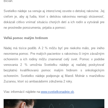
Bician.
Svetielko nádeje sa venuje aj intenzívnej osvete o detskej rakovine. Jej
cieľom je, aby aj ľudia, ktorí s detskou rakovinou nemajú skúsenosť,
dokázali citlivo vnímať situáciu chorých detí a ich rodín a vytvárali pre
ne prostredie porozumenia, prijatia a pomoci.
Veľká pomoc malým hrdinom
Nádej má tisíce podôb. A 2 % môžu byť pre niekoho málo, pre iného
nesmierna pomoc. Pre malých pacientov s rakovinou či iným závažným
ochorením a ich rodiny môžu znamenať celý svet. Pomoc v podobe
venovania 2 % umožnia Svetielku nádeje aj naďalej poskytovať
bezplatnú kvalifikovanú pomoc malým hrdinom s onkologickým
ochorením. Svetielko nádeje podporuje aj Maroš Molnár s manželkou
Zuzanou, ktorí sú ambasádormi združenia 2 roky.
Viac informácií nájdete na
www.svetielkonadeje.sk
.