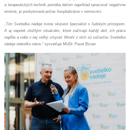
a terapeutických techník pomáha deťom napríklad spracovať negatívne
emócie, je poskytovaná počas hospitalizácie v nemocnici.
„
Tím Svetielka nádeje tvoria skúsení špecialisti s ľudským prístupom.
A aj napriek zložitým situáciám, ktoré zažívajú každý deň, ich práca
napĺňa a vidia v nej veľký zmysel. Mnohí z nich sú súčasťou Svetielka
nádeje niekoľko rokov,“
vysvetľuje MUDr. Pavel Bician.