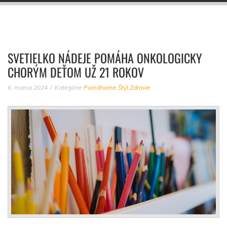
SVETIELKO NÁDEJE POMÁHA ONKOLOGICKY
CHORÝM DEŤOM UŽ 21 ROKOV
6. marca 2024
Kategórie
Pomáhame
,
Štýl
,
Zdravie