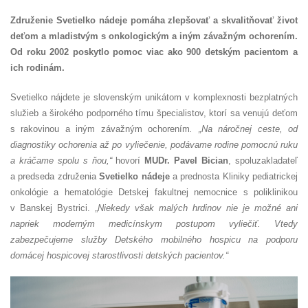
Združenie Svetielko nádeje pomáha zlepšovať a skvalitňovať život
deťom a mladistvým s onkologickým a iným závažným ochorením.
Od roku 2002 poskytlo pomoc viac ako 900 detským pacientom a
ich rodinám.
Svetielko nájdete je slovenským unikátom v komplexnosti bezplatných
služieb a širokého podporného tímu špecialistov, ktorí sa venujú deťom
s rakovinou a iným závažným ochorením
. „Na náročnej ceste, od
diagnostiky ochorenia až po vyliečenie, podávame rodine pomocnú ruku
a kráčame spolu s ňou,“
hovorí
MUDr. Pavel Bician
, spoluzakladateľ
a predseda združenia
Svetielko nádeje
a prednosta Kliniky pediatrickej
onkológie a hematológie Detskej fakultnej nemocnice s poliklinikou
v Banskej Bystrici. „
Niekedy však malých hrdinov nie je možné ani
napriek moderným medicínskym postupom vyliečiť. Vtedy
zabezpečujeme služby Detského mobilného hospicu na podporu
domácej hospicovej starostlivosti detských pacientov.“