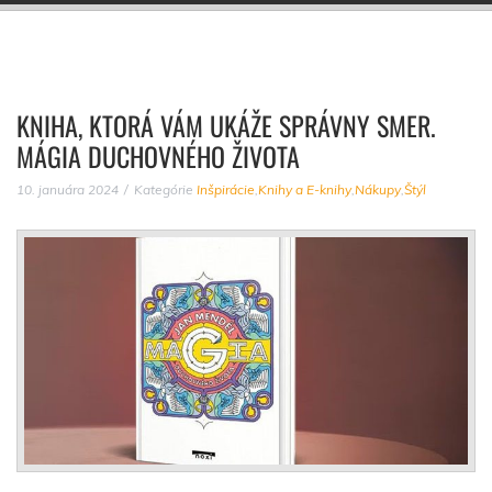
KNIHA, KTORÁ VÁM UKÁŽE SPRÁVNY SMER.
MÁGIA DUCHOVNÉHO ŽIVOTA
10. januára 2024
Kategórie
Inšpirácie
,
Knihy a E-knihy
,
Nákupy
,
Štýl