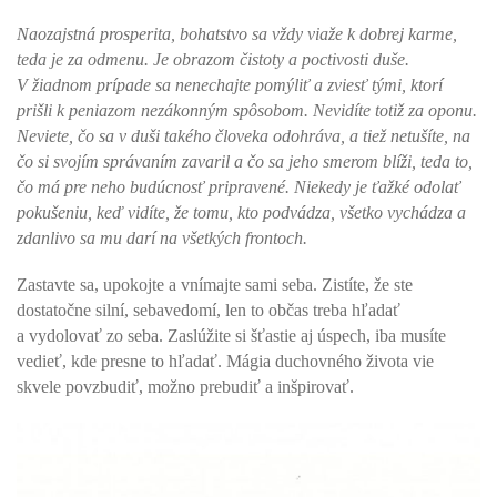
Naozajstná prosperita, bohatstvo sa vždy viaže k dobrej karme,
teda je za odmenu. Je obrazom čistoty a poctivosti duše.
V žiadnom prípade sa nenechajte pomýliť a zviesť tými, ktorí
prišli k peniazom nezákonným spôsobom. Nevidíte totiž za oponu.
Neviete, čo sa v duši takého človeka odohráva, a tiež netušíte, na
čo si svojím správaním zavaril a čo sa jeho smerom blíži, teda to,
čo má pre neho budúcnosť pripravené. Niekedy je ťažké odolať
pokušeniu, keď vidíte, že tomu, kto podvádza, všetko vychádza a
zdanlivo sa mu darí na všetkých frontoch.
Zastavte sa, upokojte a vnímajte sami seba. Zistíte, že ste
dostatočne silní, sebavedomí, len to občas treba hľadať
a vydolovať zo seba. Zaslúžite si šťastie aj úspech, iba musíte
vedieť, kde presne to hľadať. Mágia duchovného života vie
skvele povzbudiť, možno prebudiť a inšpirovať.