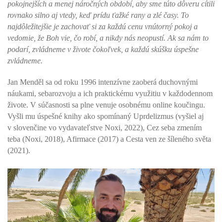
pokojnejších a menej náročných období, aby sme túto dôveru cítili
rovnako silno aj vtedy, keď prídu ťažké rany a zlé časy. To
najdôležitejšie je zachovať si za každú cenu vnútorný pokoj a
vedomie, že Boh vie, čo robí, a nikdy nás neopustí. Ak sa nám to
podarí, zvládneme v živote čokoľvek, a každú skúšku úspešne
zvládneme.
Jan Menděl sa od roku 1996 intenzívne zaoberá duchovnými
náukami, sebarozvoju a ich praktickému využitiu v každodennom
živote. V súčasnosti sa plne venuje osobnému online koučingu.
Vyšli mu úspešné knihy ako spomínaný Uprdelizmus (vyšiel aj
v slovenčine vo vydavateľstve Noxi, 2022), Cez seba zmením
teba (Noxi, 2018), Afirmace (2017) a Cesta ven ze šíleného světa
(2021).