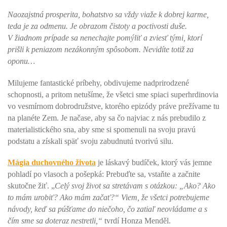
Naozajstná prosperita, bohatstvo sa vždy viaže k dobrej karme,
teda je za odmenu. Je obrazom čistoty a poctivosti duše.
V žiadnom prípade sa nenechajte pomýliť a zviesť tými, ktorí
prišli k peniazom nezákonným spôsobom. Nevidíte totiž za
oponu…
Milujeme fantastické príbehy, obdivujeme nadprirodzené
schopnosti, a pritom netušíme, že všetci sme spiaci superhrdinovia
vo vesmírnom dobrodružstve, ktorého epizódy práve prežívame tu
na planéte Zem. Je načase, aby sa čo najviac z nás prebudilo z
materialistického sna, aby sme si spomenuli na svoju pravú
podstatu a získali späť svoju zabudnutú tvorivú silu.
Mágia duchovného života
je láskavý budíček, ktorý vás jemne
pohladí po vlasoch a pošepká: Prebuďte sa, vstaňte a začnite
skutočne žiť. „
Celý svoj život sa stretávam s otázkou: „Ako? Ako
to mám urobiť? Ako mám začať?“ Viem, že všetci potrebujeme
návody, keď sa púšťame do niečoho, čo zatiaľ neovládame a s
čím sme sa doteraz nestretli,“
tvrdí Honza Menděl.