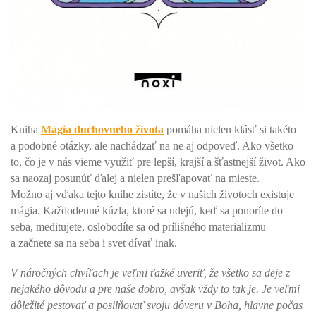
Kniha
Mágia duchovného života
pomáha nielen klásť si takéto
a podobné otázky, ale nachádzať na ne aj odpoveď. Ako všetko
to, čo je v nás vieme využiť pre lepší, krajší a šťastnejší život. Ako
sa naozaj posunúť ďalej a nielen prešľapovať na mieste.
Možno aj vďaka tejto knihe zistíte, že v našich životoch existuje
mágia. Každodenné kúzla, ktoré sa udejú, keď sa ponoríte do
seba, meditujete, oslobodíte sa od prílišného materializmu
a začnete sa na seba i svet dívať inak.
V náročných chvíľach je veľmi ťažké uveriť, že všetko sa deje z
nejakého dôvodu a pre naše dobro, avšak vždy to tak je. Je veľmi
dôležité pestovať a posilňovať svoju dôveru v Boha, hlavne počas