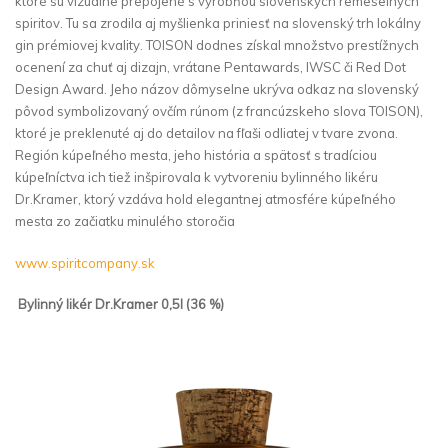
ktoré sú vizuálne prepojené s výrobňou slovenských remeselných
spiritov. Tu sa zrodila aj myšlienka priniesť na slovenský trh lokálny
gin prémiovej kvality. TOISON dodnes získal množstvo prestížnych
ocenení za chuť aj dizajn, vrátane Pentawards, IWSC či Red Dot
Design Award. Jeho názov dômyselne ukrýva odkaz na slovenský
pôvod symbolizovaný ovčím rúnom (z francúzskeho slova TOISON),
ktoré je preklenuté aj do detailov na fľaši odliatej v tvare zvona.
Región kúpeľného mesta, jeho história a spätosť s tradíciou
kúpeľníctva ich tiež inšpirovala k vytvoreniu bylinného likéru
Dr.Kramer, ktorý vzdáva hold elegantnej atmosfére kúpeľného
mesta zo začiatku minulého storočia
www.spiritcompany.sk
Bylinný likér Dr.Kramer 0,5l (36 %)