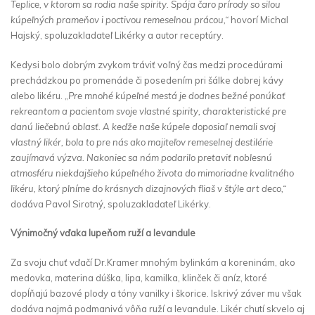
Teplice, v ktorom sa rodia naše spirity. Spája čaro prírody so silou
kúpeľných prameňov i poctivou remeselnou prácou,“
hovorí Michal
Hajský, spoluzakladateľ Likérky a autor receptúry.
Kedysi bolo dobrým zvykom tráviť voľný čas medzi procedúrami
prechádzkou po promenáde či posedením pri šálke dobrej kávy
alebo likéru. „
Pre mnohé kúpeľné mestá je dodnes bežné ponúkať
rekreantom a pacientom svoje vlastné spirity, charakteristické pre
danú liečebnú oblasť. A keďže naše kúpele doposiaľ nemali svoj
vlastný likér, bola to pre nás ako majiteľov remeselnej destilérie
zaujímavá výzva. Nakoniec sa nám podarilo pretaviť noblesnú
atmosféru niekdajšieho kúpeľného života do mimoriadne kvalitného
likéru, ktorý plníme do krásnych dizajnových fliaš v štýle art deco,“
dodáva Pavol Sirotný
,
spoluzakladateľ Likérky.
Výnimočný vďaka lupeňom ruží a levandule
Za svoju chuť vďačí Dr.Kramer mnohým bylinkám a koreninám, ako
medovka, materina dúška, lipa, kamilka, klinček či aníz, ktoré
dopĺňajú bazové plody a tóny vanilky i škorice. Iskrivý záver mu však
dodáva najmä podmanivá vôňa ruží a levandule. Likér chutí skvelo aj