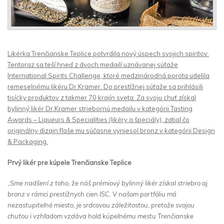
Likérka Trenčianske Teplice potvrdila nový úspech svojich spiritov.
Tentoraz sa teší hneď z dvoch medailí uznávanej súťaže
International Spirits Challenge, ktoré medzinárodná porota udelila
remeselnému likéru Dr.Kramer. Do prestížnej súťaže sa prihlásili
tisícky produktov z takmer 70 krajín sveta. Za svoju chuť získal
bylinný likér Dr.Kramer striebornú medailu v kategórii Tasting
Awards – Liqueurs & Specialities (likéry a špeciály), zatiaľ čo
originálny dizajn fľaše mu súčasne vyniesol bronz v kategórii Design
& Packaging.
Prvý likér pre kúpele Trenčianske Teplice
„
Sme nadšení z toho, že náš prémiový bylinný likér získal striebro aj
bronz v rámci prestížnych cien ISC. V našom portfóliu má
nezastupiteľné miesto, je srdcovou záležitosťou, pretože svojou
chuťou i vzhľadom vzdáva hold kúpeľnému mestu Trenčianske