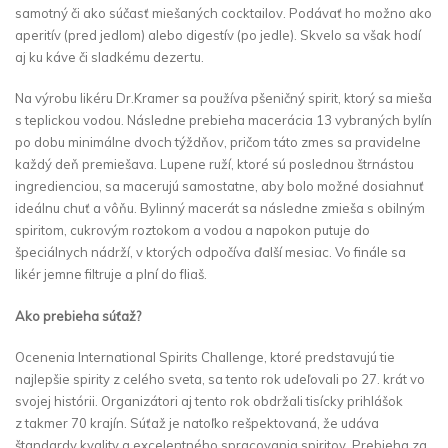
samotný či ako súčasť miešaných cocktailov. Podávať ho možno ako
aperitív (pred jedlom) alebo digestív (po jedle). Skvelo sa však hodí
aj ku káve či sladkému dezertu.
Na výrobu likéru Dr.Kramer sa používa pšeničný spirit, ktorý sa mieša
s teplickou vodou. Následne prebieha macerácia 13 vybraných bylín
po dobu minimálne dvoch týždňov, pričom táto zmes sa pravidelne
každý deň premiešava. Lupene ruží, ktoré sú poslednou štrnástou
ingredienciou, sa macerujú samostatne, aby bolo možné dosiahnuť
ideálnu chuť a vôňu. Bylinný macerát sa následne zmieša s obilným
spiritom, cukrovým roztokom a vodou a napokon putuje do
špeciálnych nádrží, v ktorých odpočíva ďalší mesiac. Vo finále sa
likér jemne filtruje a plní do fliaš.
Ako prebieha súťaž?
Ocenenia International Spirits Challenge, ktoré predstavujú tie
najlepšie spirity z celého sveta, sa tento rok udeľovali po 27. krát vo
svojej histórii. Organizátori aj tento rok obdržali tisícky prihlášok
z takmer 70 krajín. Súťaž je natoľko rešpektovaná, že udáva
štandardy kvality a excelentného spracovania spiritov. Prebieha za