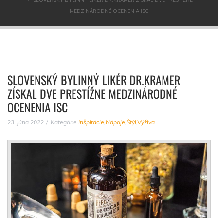
SLOVENSKÝ BYLINNÝ LIKÉR DR.KRAMER ZÍSKAL DVE PRESTÍŽNE
MEDZINÁRODNÉ OCENENIA ISC
SLOVENSKÝ BYLINNÝ LIKÉR DR.KRAMER
ZÍSKAL DVE PRESTÍŽNE MEDZINÁRODNÉ
OCENENIA ISC
23. júna 2022
Kategórie
Inšpirácie
,
Nápoje
,
Štýl
,
Výživa