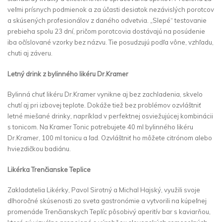
veľmi prísnych podmienok a za účasti desiatok nezávislých porotcov
a skúsených profesionálov z daného odvetvia. „Slepé“ testovanie
prebieha spolu 23 dní, pričom porotcovia dostávajú na posúdenie
iba očíslované vzorky bez názvu. Tie posudzujú podľa vône, vzhľadu,
chuti aj záveru.
Letný drink z bylinného likéru Dr.Kramer
Bylinná chuť likéru Dr.Kramer vynikne aj bez zachladenia, skvelo
chutí aj pri izbovej teplote. Dokáže tiež bez problémov ozvláštniť
letné miešané drinky, napríklad v perfektnej osviežujúcej kombinácii
s tonicom. Na Kramer Tonic potrebujete 40 ml bylinného likéru
Dr.Kramer, 100 ml tonicu a ľad. Ozvláštniť ho môžete citrónom alebo
hviezdičkou badiánu.
Likérka Trenčianske Teplice
Zakladatelia Likérky, Pavol Sirotný a Michal Hajský, využili svoje
dlhoročné skúsenosti zo sveta gastronómie a vytvorili na kúpeľnej
promenáde Trenčianskych Teplíc pôsobivý aperitív bar s kaviarňou,