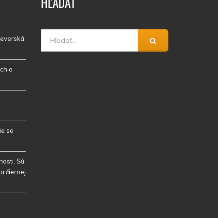
HĽADAŤ
 severská
ch a
ie so
osti. Sú
a čiernej