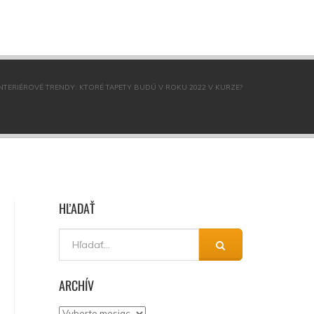
INTERIÉROVÉ TRENDY: KTORÉ TAPETY BUDÚ V ROKU 2022 V KURZE?
HĽADAŤ
ARCHÍV
Archív