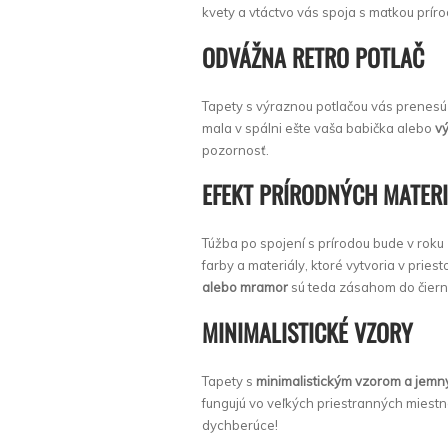
kvety a vtáctvo vás spoja s matkou prí
ODVÁŽNA RETRO POTLAČ
Tapety s výraznou potlačou vás prenesú 
mala v spálni ešte vaša babička alebo
v
pozornosť.
EFEKT PRÍRODNÝCH MATER
Túžba po spojení s prírodou bude v roku 
farby a materiály, ktoré vytvoria v pries
alebo mramor
sú teda zásahom do čier
MINIMALISTICKÉ VZORY
Tapety s
minimalistickým vzorom a jemný
fungujú vo veľkých priestranných mies
dychberúce!