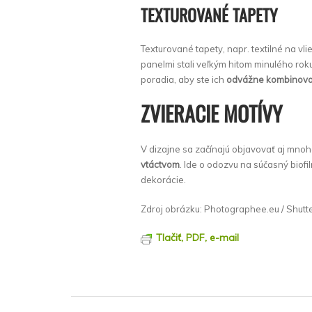
TEXTUROVANÉ TAPETY
Texturované tapety, napr. textilné na v
panelmi stali veľkým hitom minulého roku
poradia, aby ste ich
odvážne kombinovali
ZVIERACIE MOTÍVY
V dizajne sa začínajú objavovať aj mnoh
vtáctvom
. Ide o odozvu na súčasný biofi
dekorácie.
Zdroj obrázku: Photographee.eu / Shutt
Tlačiť, PDF, e-mail