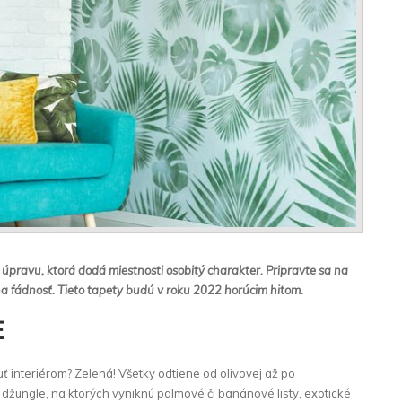
úpravu, ktorá dodá miestnosti osobitý charakter. Pripravte sa na
 na fádnosť. Tieto tapety budú v roku 2022 horúcim hitom.
E
ť interiérom? Zelená! Všetky odtiene od olivovej až po
džungle, na ktorých vyniknú palmové či banánové listy, exotické