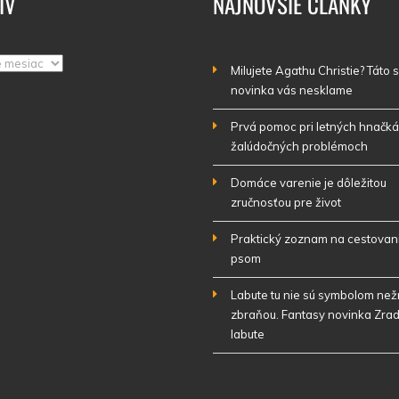
ÍV
NAJNOVŠIE ČLÁNKY
Milujete Agathu Christie? Táto
novinka vás nesklame
Prvá pomoc pri letných hnačká
žalúdočných problémoch
Domáce varenie je dôležitou
zručnosťou pre život
Praktický zoznam na cestovan
psom
Labute tu nie sú symbolom nežn
zbraňou. Fantasy novinka Zrad
labute