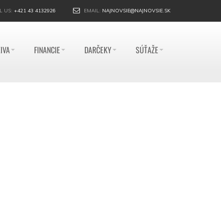
L US:
+421 43 4132926
EMAIL:
NAJNOVSIE@NAJNOVSIE.SK
IVA
FINANCIE
DARČEKY
SÚŤAŽE