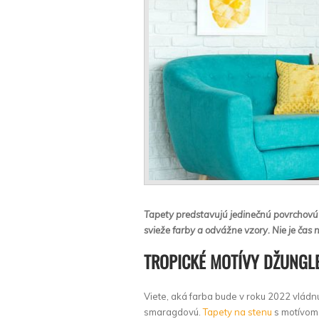
Tapety predstavujú jedinečnú povrchovú 
svieže farby a odvážne vzory. Nie je čas
TROPICKÉ MOTÍVY DŽUNGL
Viete, aká farba bude v roku 2022 vládnu
smaragdovú.
Tapety na stenu
s motívom 