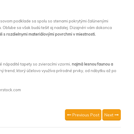
liesovom podklade sa spolu so stenami pokrytými čalúnenými
. Obľube sa však budú tešiť aj naďalej. Dizajnéri vám dokonca
 s rozdielnymi materiálovými povrchmi v miestnosti.
é nápadité tapety so zvieracími vzormi,
najmä lesnou faunou a
lný trend, ktorý účelovo využíva prírodné prvky, od nábytku až po
erstock.com
Previous Post
Next