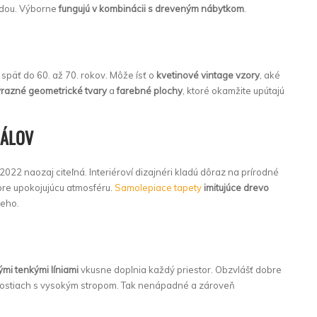
rodou. Výborne
fungujú v kombinácii s dreveným nábytkom
.
späť do 60. až 70. rokov. Môže ísť o
kvetinové vintage vzory
, aké
ýrazné geometrické tvary
a
farebné plochy
, ktoré okamžite upútajú
IÁLOV
2022 naozaj citeľná. Interiéroví dizajnéri kladú dôraz na prírodné
tore upokojujúcu atmosféru.
Samolepiace tapety
imitujúce drevo
neho.
mi tenkými líniami
vkusne doplnia každý priestor. Obzvlášť dobre
tnostiach s vysokým stropom. Tak nenápadné a zároveň