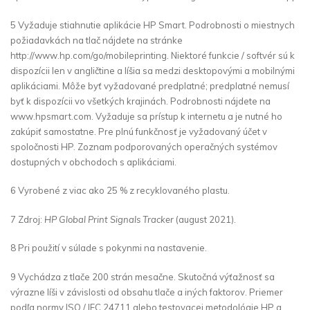
5 Vyžaduje stiahnutie aplikácie HP Smart. Podrobnosti o miestnych
požiadavkách na tlač nájdete na stránke
http://www.hp.com/go/mobileprinting. Niektoré funkcie / softvér sú k
dispozícii len v angličtine a líšia sa medzi desktopovými a mobilnými
aplikáciami. Môže byť vyžadované predplatné; predplatné nemusí
byť k dispozícii vo všetkých krajinách. Podrobnosti nájdete na
www.hpsmart.com. Vyžaduje sa prístup k internetu a je nutné ho
zakúpiť samostatne. Pre plnú funkčnosť je vyžadovaný účet v
spoločnosti HP. Zoznam podporovaných operačných systémov
dostupných v obchodoch s aplikáciami.
6 Vyrobené z viac ako 25 % z recyklovaného plastu.
7 Zdroj:
HP Global Print Signals Tracker
(august 2021).
8 Pri použití v súlade s pokynmi na nastavenie.
9 Vychádza z tlače 200 strán mesačne. Skutočná výťažnosť sa
výrazne líši v závislosti od obsahu tlače a iných faktorov. Priemer
podľa normy ISO / IEC 24711 alebo testovacej metodológie HP a