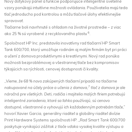
Nový dotykový panel a funkcie podporujúce inteligentné svetelné
vzory ponúkajú intuitívne možnosti ovládania. Používatelia majú teda
tlač jednoducho pod kontrolou a môžu tlačové úlohy efektívnejšie
spravovať.
Tlačiarne boli navrhnuté s ohľadom na životné prostredie – z viac
6
ako 25 % sú vyrobené z recyklovaného plastu
.
Spoločnosť HP Inc. predstavila inovatívny rad tlačiarní HP Smart
Tank 600/700, ktorý umožňuje rodinám aj malým firmám byť pri práci
a učení z domova produktívnymi a kreatívnymi. Nový rad ponúka
možnosti bezproblémovej a všestrannej tlače bez kompromisov
týkajúcich sa rýchlosti, cenovej dostupnosti či kvality.
„
Vieme, že 68 % novo zakúpených tlačiarní pripadá na tlačiarne
7
nakupované na účely práce a učenia z domova,
tlač z domova je ale
náročná pre všetkých. Deti, rodičia i majitelia malých firiem potrebujú
inteligentné zariadenia, ktoré sa ľahko používajú, sú cenovo
dostupné, všestranné a vyhovujú ich každodenným potrebám tlače,”
hovorí Xavier Garcia, generálny riaditeľ a globálny riaditeľ divízie
Print Hardware Systems spoločnosti HP.
„Rad Smart Tank 600/700
poskytuje vynikajúci zážitok z tlače vďaka vysokej kvalite výstupu a