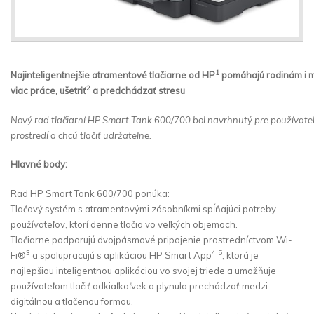
1
Najinteligentnejšie atramentové tlačiarne od HP
pomáhajú rodinám i m
2
viac práce, ušetriť
a predchádzať stresu
Nový rad tlačiarní HP Smart Tank 600/700 bol navrhnutý pre používateľ
prostredí a chcú tlačiť udržateľne.
Hlavné body:
Rad HP Smart Tank 600/700 ponúka:
Tlačový systém s atramentovými zásobníkmi spĺňajúci potreby
používateľov, ktorí denne tlačia vo veľkých objemoch.
Tlačiarne podporujú dvojpásmové pripojenie prostredníctvom Wi-
3
4,5
Fi®
a spolupracujú s aplikáciou HP Smart App
, ktorá je
najlepšiou inteligentnou aplikáciou vo svojej triede a umožňuje
používateľom tlačiť odkiaľkoľvek a plynulo prechádzať medzi
digitálnou a tlačenou formou.