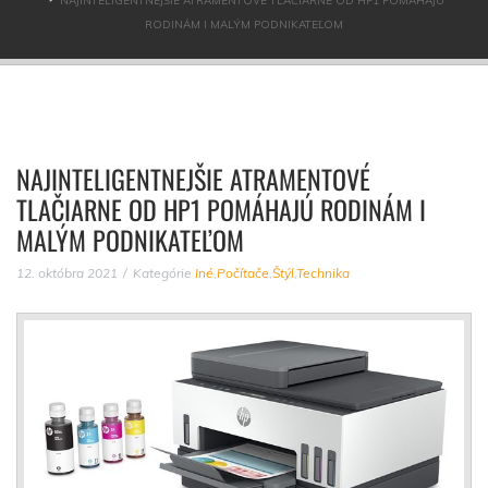
NAJINTELIGENTNEJŠIE ATRAMENTOVÉ TLAČIARNE OD HP1 POMÁHAJÚ
RODINÁM I MALÝM PODNIKATEĽOM
NAJINTELIGENTNEJŠIE ATRAMENTOVÉ
TLAČIARNE OD HP1 POMÁHAJÚ RODINÁM I
MALÝM PODNIKATEĽOM
12. októbra 2021
Kategórie
Iné
,
Počítače
,
Štýl
,
Technika