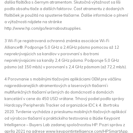
ďalšia fľaštička s čiernym atramentom. Skutočná výťažnosť sa líši
podľa obsahu tlače a ďalších faktorov. Časť atramentu z dodaných
fľaštičiek je použitá na spustenie tlačiarne. Ďalšie informácie o plnení
a výťažnosti nájdete na stránke
http://www.hp.com/go/learnaboutsupplies.
3 Wi-Fi je registrovaná ochranná známka asociácie Wi-Fi
Alliance®. Podporuje 5,0 GHz a 2,4GHz pásmo pomocou až 12
neprekrývajúcich sa kanálov v porovnaní s iba tromi
neprekrývajúcimi sa kanály 2,4 GHz pásma. Podporuje 5,0 GHz
pásmo (až 150 mb/s) v porovnaní s 2,4 GHz pásmom (až 72,2 mb/s).
4 Porovnanie s mobilnými tlačovými aplikáciami OEM pre väčšinu
najpredávanejších atramentových a laserových tlačiarní i
multifunkčných tlačiarní určených do domácností a domácich
kancelárií v cene do 450 USD vrátane. Trhový podiel podľa správy
Hardcopy Peripherals Tracker od organizácie IDC k 4. štvrťroku
2020. Tvrdenie vychádza z prieskumu mobilných tlačových aplikácií
od výrobcov tlačiarní a praktického testovania a štúdie Keypoint
Intelligence – Buyers Lab zadanej spoločnosťou HP. Pozri správu z
apríla 2021 na adrese www.keypointintelligence.com/HPSmartApp.