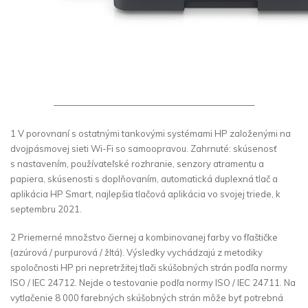
——————————————————————–
1 V porovnaní s ostatnými tankovými systémami HP založenými na
dvojpásmovej sieti Wi-Fi so samoopravou. Zahrnuté: skúsenosť
s nastavením, používateľské rozhranie, senzory atramentu a
papiera, skúsenosti s doplňovaním, automatická duplexná tlač a
aplikácia HP Smart, najlepšia tlačová aplikácia vo svojej triede, k
septembru 2021.
2 Priemerné množstvo čiernej a kombinovanej farby vo fľaštičke
(azúrová / purpurová / žltá). Výsledky vychádzajú z metodiky
spoločnosti HP pri nepretržitej tlači skúšobných strán podľa normy
ISO / IEC 24712. Nejde o testovanie podľa normy ISO / IEC 24711. Na
vytlačenie 8 000 farebných skúšobných strán môže byť potrebná