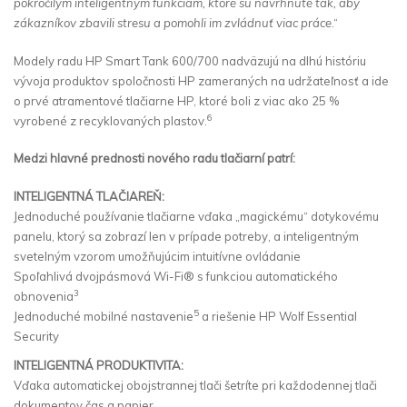
pokročilým inteligentným funkciám, ktoré sú navrhnuté tak, aby
zákazníkov zbavili stresu a pomohli im zvládnuť viac práce
.“
Modely radu HP Smart Tank 600/700 nadväzujú na dlhú históriu
vývoja produktov spoločnosti HP zameraných na udržateľnosť a ide
o prvé atramentové tlačiarne HP, ktoré boli z viac ako 25 %
6
vyrobené z recyklovaných plastov.
Medzi hlavné prednosti nového radu tlačiarní patrí:
INTELIGENTNÁ TLAČIAREŇ:
Jednoduché používanie tlačiarne vďaka „magickému“ dotykovému
panelu, ktorý sa zobrazí len v prípade potreby, a inteligentným
svetelným vzorom umožňujúcim intuitívne ovládanie
Spoľahlivá dvojpásmová Wi-Fi® s funkciou automatického
3
obnovenia
5
Jednoduché mobilné nastavenie
a riešenie HP Wolf Essential
Security
INTELIGENTNÁ PRODUKTIVITA:
Vďaka automatickej obojstrannej tlači šetríte pri každodennej tlači
dokumentov čas a papier