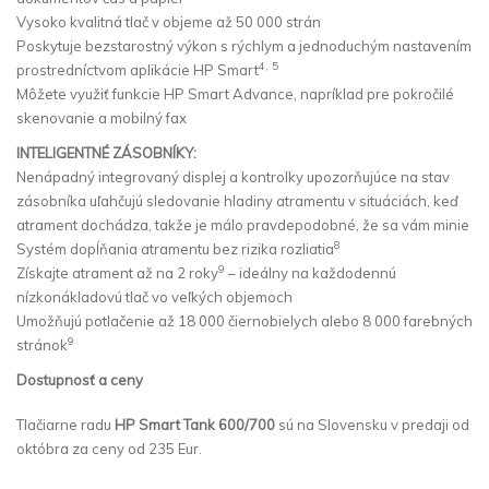
Vysoko kvalitná tlač v objeme až 50 000 strán
Poskytuje bezstarostný výkon s rýchlym a jednoduchým nastavením
4, 5
prostredníctvom aplikácie HP Smart
Môžete využiť funkcie HP Smart Advance, napríklad pre pokročilé
skenovanie a mobilný fax
INTELIGENTNÉ ZÁSOBNÍKY:
Nenápadný integrovaný displej a kontrolky upozorňujúce na stav
zásobníka uľahčujú sledovanie hladiny atramentu v situáciách, keď
atrament dochádza, takže je málo pravdepodobné, že sa vám minie
8
Systém dopĺňania atramentu bez rizika rozliatia
9
Získajte atrament až na 2 roky
– ideálny na každodennú
nízkonákladovú tlač vo veľkých objemoch
Umožňujú potlačenie až 18 000 čiernobielych alebo 8 000 farebných
9
stránok
Dostupnosť a ceny
Tlačiarne radu
HP Smart Tank 600/700
sú na Slovensku v predaji od
októbra za ceny od 235 Eur.