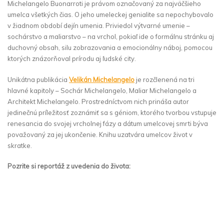
Michelangelo Buonarroti je právom označovaný za najväčšieho
umelca všetkých čias. O jeho umeleckej genialite sa nepochybovalo
v žiadnom období dejín umenia. Priviedol výtvarné umenie –
sochárstvo a maliarstvo – na vrchol, pokiaľ ide o formálnu stránku aj
duchovný obsah, silu zobrazovania a emocionálny náboj, pomocou
ktorých znázorňoval prírodu aj ľudské city.
Unikátna publikácia
Velikán Michelangelo
je rozčlenená na tri
hlavné kapitoly – Sochár Michelangelo, Maliar Michelangelo a
Architekt Michelangelo. Prostredníctvom nich prináša autor
jedinečnú príležitosť zoznámiť sa s géniom, ktorého tvorbou vstupuje
renesancia do svojej vrcholnej fázy a dátum umelcovej smrti býva
považovaný za jej ukončenie. Knihu uzatvára umelcov život v
skratke.
Pozrite si reportáž z uvedenia do života: