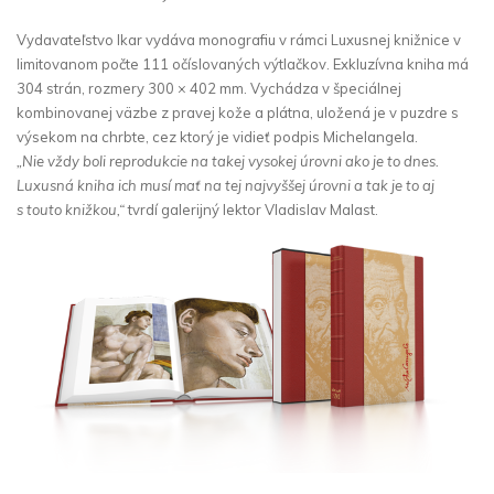
Vydavateľstvo Ikar vydáva monografiu v rámci Luxusnej knižnice v
limitovanom počte 111 očíslovaných výtlačkov. Exkluzívna kniha má
304 strán, rozmery 300 × 402 mm. Vychádza v špeciálnej
kombinovanej väzbe z pravej kože a plátna, uložená je v puzdre s
výsekom na chrbte, cez ktorý je vidieť podpis Michelangela.
„Nie vždy boli reprodukcie na takej vysokej úrovni ako je to dnes.
Luxusná kniha ich musí mať na tej najvyššej úrovni a tak je to aj
s touto knižkou,“
tvrdí galerijný lektor Vladislav Malast.