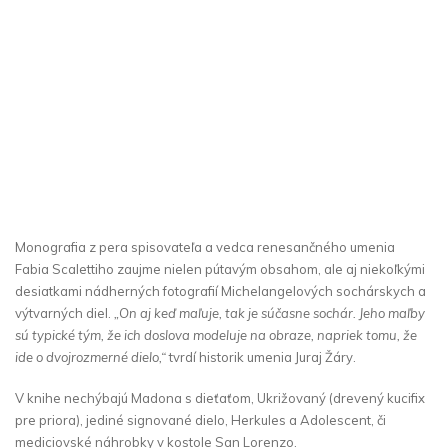
Monografia z pera spisovateľa a vedca renesančného umenia
Fabia Scalettiho zaujme nielen pútavým obsahom, ale aj niekoľkými
desiatkami nádherných fotografií Michelangelových sochárskych a
výtvarných diel.
„On aj keď maľuje, tak je súčasne sochár. Jeho maľby
sú typické tým, že ich doslova modeluje na obraze, napriek tomu, že
ide o dvojrozmerné dielo,“
tvrdí historik umenia Juraj Žáry.
V knihe nechýbajú Madona s dieťaťom, Ukrižovaný (drevený kucifix
pre priora), jediné signované dielo, Herkules a Adolescent, či
mediciovské náhrobky v kostole San Lorenzo.