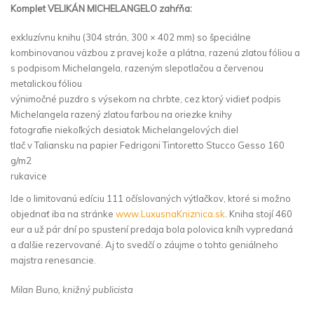
Komplet VELIKÁN MICHELANGELO zahŕňa:
exkluzívnu knihu (304 strán, 300 × 402 mm) so špeciálne
kombinovanou väzbou z pravej kože a plátna, razenú zlatou fóliou a
s podpisom Michelangela, razeným slepotlačou a červenou
metalickou fóliou
výnimočné puzdro s výsekom na chrbte, cez ktorý vidieť podpis
Michelangela razený zlatou farbou na oriezke knihy
fotografie niekoľkých desiatok Michelangelových diel
tlač v Taliansku na papier Fedrigoni Tintoretto Stucco Gesso 160
g/m2
rukavice
Ide o limitovanú edíciu 111 očíslovaných výtlačkov, ktoré si možno
objednať iba na stránke
www.LuxusnaKniznica.sk
. Kniha stojí 460
eur a už pár dní po spustení predaja bola polovica kníh vypredaná
a ďalšie rezervované. Aj to svedčí o záujme o tohto geniálneho
majstra renesancie.
Milan Buno, knižný publicista