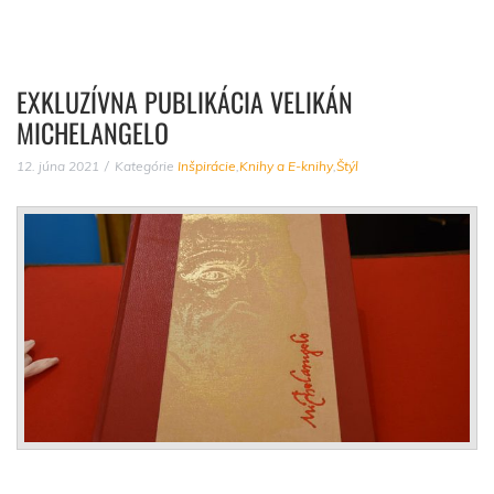
EXKLUZÍVNA PUBLIKÁCIA VELIKÁN
MICHELANGELO
12. júna 2021
Kategórie
Inšpirácie
,
Knihy a E-knihy
,
Štýl