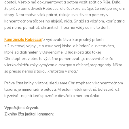
dostali. Všetko má dokumentovať a potom voziť späť do Ríše. Dúfa,
že práve tam odviedli Rebeccu, ale čoskoro zisťuje, že niet po nej ani
stopy. Neprestáva však pátrať, riskuje svoj život a pomery v
koncentračnom tábore ho ubíjajú, ničia. Snaží sa väzňom, ktorí patria
pod neho, pomáhať, chrániť ich, hoci nie vždy sa mu to darí…
Kam zmizla Rebecca?
z vydavateľstva Ikar je silný príbeh
z 2.svetovej vojny. Je o osudovej láske, o hľadaní, o zverstvách,
ktoré sa diali nielen v Osvienčime. O ľudskosti ako takej.
Christopherov otec to výstižne pomenoval:
„Je neuveriteľné, čo
všetko dokážu roky vymývania mozgov a cielenej propagandy. Nikto
sa predsa nerodí s takou krutosťou v srdci.“
Práve časť knihy, v ktorej sledujeme Christophera v koncentračnom
tábore, je mimoriadne pútavá. Miestami však smutná, bolestná, až
trýznivá…najmä keď spoznáte dievčatko menom Anka.
Vypočujte si úryvok.
Z knihy číta Judita Hansman: