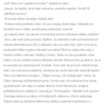
„Iné? Ako iné? Lepšie či horšie?“ spýtal sa otec.
„Jasné, že lepšie. Je to tam omnoho, omnoho lepšie,“ tvrdil Uli.
„Nečítaš noviny?“
„Práveže čítam, braček. Každý deň.“
„Potom máš prehľad o tom, čo sa v našej vlasti deje. Odkedy sa
dostal k moci Hitler, prežívame skutočný rozkvet.“
„Ja najmä viem, že okrem nacistickej strany zakázal všetky ostatné.“
„Áno, ale veď sám povedz, Stefan, čo dobrého nám priniesla tá ich
slávna demokracia? Už si zabudol, ako sa nám žilo, kým sa k moci
nedostali Hitler a jeho národní socialisti? Boli to najhoršie roky v
histórii nášho národa. Totálny chaos. Tebe sa síce podarilo včas
odísť, no my ostatní sme to šťastie nemali. Nehovorím, je dobre, že si
to nezažil na vlastnej koži, braček. Som rád, že pri tom neboli tvoje
deti. Len som presvedčený, že teraz by sa im tam žilo stokrát lepšie.“
Otec sa naklonil k bratovi. „Čítam noviny, Uli. Každý deň. Viem, že
Židov zbavujú občianskych práv, čoraz viac ich odsúvaní na okraj
spoločnosti. Len aby si vedel, aké to nové Nemecko, krajina
príležitostí pre všetkých, naozaj je, Christopher.“ Obrátil sa k synovi.
„Existuje dokonca súbor schválených zákonov, ktoré zakazujú
Židom stať sa občanmi Nemecka alebo uzavrieť manželstvo s