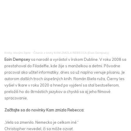
Knihy, ktorými žijete
·
Čítanie z knihy KAM ZMIZLA REBECCA (Eoin Dempsey)
Eoin Dempsey
sa narodil a vyrástol v írskom Dubline. V roku 2008 sa
presťahoval do Filadelfie, kde žije s manželkou a deťmi. Pôvodne
pracoval ako učiteľ informatiky, dnes sa už naplno venuje písaniu. Je
autorom ďalších troch úspešných kníh. Román Biela ruža, Čierny les
vyšiel v Ikare v roku 2020 a hneď po vyjdení sa stal bestsellerom,
preložili ho do štrnástich jazykov a chystá sa aj jeho filmové
spracovanie.
Začítajte sa do novinky Kam zmizla Rebecca:
„Veľa sa zmenilo. Nemecko je celkom iné.“
Christopher nevedel, či sa môže ozvať.