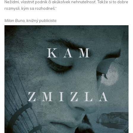
Nežidmi, vlastniť podnik či akúkoľvek nehnuteľnosť. Takže si to dobre
rozmysli, kým sa rozhodneš.“
Milan Buno, knižný publicista