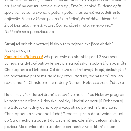
bruškami palcov mu zotrela z líc slzy. „Prosím, neplač. Budeme opäť
spolu, len čo sa to skončí, a potom, potom nás už nič nerozdelí. Si to
najlepšie, čo ma v živote postretlo, to jediné, čo mi dáva dôvod žiť.
Život bez teba nie je životom. Čo nechápeš? Toto nie je koniec.“
Naklonila sa a pobozkala ho.
Strhujúci príbeh obetavej lásky v tom najtragickejšom období
ľudských dejín.
Kam zmizla Rebecca?
vás prenesie do obdobia pred 2.svetovou
vojnou, na idylický ostrov Jersey pri francúzskom pobreží a spoznáte
Christophera a Rebeccu. Od detstva sa stretávajú, hrajú, diskutujú až
ich priateľstvo prerastie do lásky, ktorú, zdá sa, nič nezlomí. Ani ich
rozdielnosť – Christopher je rodený Nemec, Rebecca zasa Židovka.
Na ostrov však dorazí druhá svetová vojna a s ňou Hitlerov program
konečného riešenia židovskej otázky. Nacisti deportujú Rebeccu aj
iné židovské rodiny do Európy a vzápätí sa po nich zľahne zem.
Christopher sa rozhodne hľadať Rebeccu, preto dobrovoľne vstúpi
do SS a nechá sa odveliť do Osvienčimu, kde získa celkom slušnú
pozíciu. Má dohliadať na triedenie cenností z vecí, ktoré sa tam