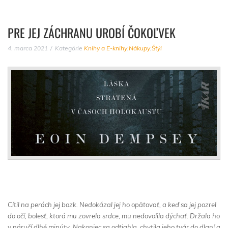
PRE JEJ ZÁCHRANU UROBÍ ČOKOĽVEK
4. marca 2021
Kategórie
Knihy a E-knihy
,
Nákupy
,
Štýl
Cítil na perách jej bozk. Nedokázal jej ho opätovať, a keď sa jej pozrel
do očí, bolesť, ktorá mu zovrela srdce, mu nedovolila dýchať. Držala ho
v náručí dlhé minúty. Nakoniec sa odtiahla, chytila jeho tvár do dlaní a