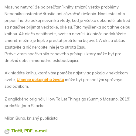
Masuno netvrdí, že po prečítaní knihy zmiznú všetky problémy.
Neponúka instantné šťastie ani zázračné riešenia. Namiesto toho
pripomína, že pokoj nevzniká vtedy, keď je všetko dokonalé, ale keď
sa naučíme prijímať veci také, aké sú. Táto myšlienka sa tiahne celou
knihou. Ak niečo nestihnete, svet sa nezrúti. Ak niečo nedokážete
zmeniť, možno je lepšie prestať proti tomu bojovať. A ak sa občas
zastavíte a nič nerobíte, nie je to strata času.
Práve v tom spočíva sila zenového prístupu, ktorý môže byť pre
dnešnú dobu mimoriadne oslobodzujúci.
Ak hľadáte knihu, ktorá vám pomôže nájsť viac pokoja v hektickom
svete,
Umenie pokojného života
môže byť presne tým správnym
spoločníkom.
Z anglického originálu How To Let Things go (Šunmjó Masuno, 2019)
preložila Jana Sliacka.
Milan Buno, knižný publicista
Tlačiť, PDF, e-mail