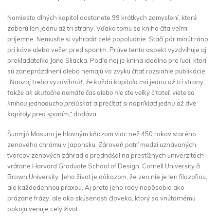
Namiesto dlhých kapitol dostanete 99 krátkych zamyslení, ktoré
zaberú len jednu až tri strany. Vďaka tomu sa kniha číta veľmi
príjemne. Nemusíte si vyhradiť celé popoludnie. Stačí pár minút ráno
pri káve alebo večer pred spaním. Práve tento aspekt vyzdvihuje aj
prekladateľka Jana Sliacka. Podľa nej je kniha ideálna pre ľudí, ktorí
sú zaneprázdnení alebo nemajú vo zvyku čítať rozsiahle publikácie.
„Naozaj treba vyzdvihnúť, že každá kapitola má jednu až tri strany,
takže ak skutočne nemáte čas alebo nie ste veľký čitateľ, viete sa
knihou jednoducho prelúskať a prečítať si napríklad jednu až dve
kapitoly pred spaním,“
dodáva.
Šunmjó Masuno je hlavným kňazom viac než 450 rokov starého
zenového chrámu v Japonsku. Zároveň patrí medzi uznávaných
tvorcov zenových záhrad a prednášal na prestížnych univerzitách
vrátane Harvard Graduate School of Design, Cornell University či
Brown University. Jeho život je dôkazom, že zen nie je len filozofiou,
ale každodennou praxou. Aj preto jeho rady nepôsobia ako
prázdne frázy, ale ako skúsenosti človeka, ktorý sa vnútornému
pokoju venuje celý život.