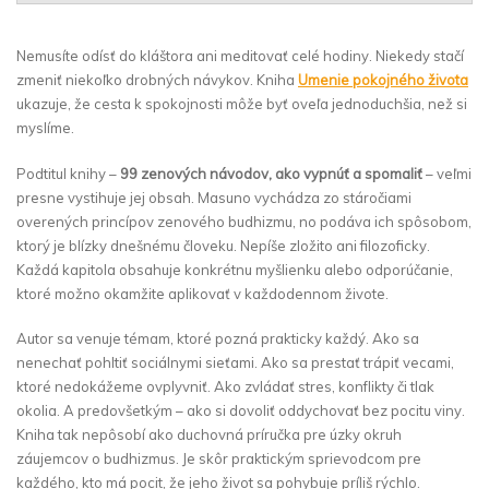
Nemusíte odísť do kláštora ani meditovať celé hodiny. Niekedy stačí
zmeniť niekoľko drobných návykov. Kniha
Umenie pokojného života
ukazuje, že cesta k spokojnosti môže byť oveľa jednoduchšia, než si
myslíme.
Podtitul knihy –
99 zenových návodov, ako vypnúť a spomaliť
– veľmi
presne vystihuje jej obsah. Masuno vychádza zo stáročiami
overených princípov zenového budhizmu, no podáva ich spôsobom,
ktorý je blízky dnešnému človeku. Nepíše zložito ani filozoficky.
Každá kapitola obsahuje konkrétnu myšlienku alebo odporúčanie,
ktoré možno okamžite aplikovať v každodennom živote.
Autor sa venuje témam, ktoré pozná prakticky každý. Ako sa
nenechať pohltiť sociálnymi sieťami. Ako sa prestať trápiť vecami,
ktoré nedokážeme ovplyvniť. Ako zvládať stres, konflikty či tlak
okolia. A predovšetkým – ako si dovoliť oddychovať bez pocitu viny.
Kniha tak nepôsobí ako duchovná príručka pre úzky okruh
záujemcov o budhizmus. Je skôr praktickým sprievodcom pre
každého, kto má pocit, že jeho život sa pohybuje príliš rýchlo.