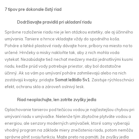
7 tipov pre dokonale čistý riad
Dodržiavajte pravidlá pri ukladaní riadu
Správne rozloženie riadu nie je len otázkou estetiky, ale aj účinného
umývania. Taniere a hrnce vkladajte vždy do spodného koša.
Poháre a ľahké plastové riady dávajte hore, príbory na miesto na to
určené. Hrnčeky a misky nakloňte tak, aby z nich mohla voda
vytekať. Nezabúdajte tiež nechať medzery medzi jednotlivými kusmi
riadu, keďže prúd vody potrebuje priestor, aby bol dostatočne
účinný. Ak sa vám po umývaní poháre zahmlievajú alebo na nich
zostávajú kvapky, pridajte
Somat leštidlo 5v1
. Zaisťuje rýchloschnúci
efekt, ochranu skla a zároveň oslnivý lesk.
Riad neoplachujte, len zotrite zvyšky jedla
Oplachovanie tanierov pod tečúcou vodou je najčastejšou chybou pri
umývaní riadu v umývačke. Nielenže tým zbytočne plytváte vodou a
energiou, ale senzory moderných umývačiek, ktoré samy vyberajú
vhodný program na základe miery znečistenia riadu, potom nemôžu
správne plniť svoju funkciu. Majte preto na pamäti, že zvyšky jedla