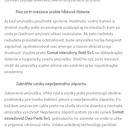
Raz za tri mesiace urobte hĺbkové čistenie
Aj keď umývačku používate správne, mastnota, vodný kameň a
drobné zvyšky jedla sa postupne usádzajú aj na miestach, kam sa
voda pri bežnom umývaní vôbec nedostane. Ak tieto nečistoty
nebudete pravidelne odstraňovať, bude umývačka horšie fungovať,
zapáchať, spotrebovávať viac energie a časom strácať svoju
životnosť. Využite preto
Somat intenzívny čistič 5v1
na dôkladnejšie
čistenie a hygienicky sviežu umývačku. Stačí ho raz za tri mesiace
vložiť do umývačky a jeho účinná sila odstráni aj tie najodolnejšie
usadeniny.
Zabráňte vzniku nepríjemného zápachu
Zatvorená umývačka, vlhký riad a zvyšky jedla predstavujú ideálne
podmienky pre tvorbu baktérií, plesní a nepríjemného zápachu. Po
každom umývacom cykle preto na chvíľu otvorte dvierka a nechajte
umývačku vyschnúť. Nepríjemný zápach potom za vás vyrieši
Somat
osviežovač Deo Perls 5v1
. Jednoducho ho zaveste vo vnútri a užite
si príjemnú citrónovú vôňu. Vďaka unikátnej technológii perličiek