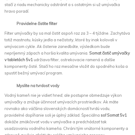
stačí z riadu mechanicky odstrániť a s ostatným si už umývačka
hravo poradí.
Pravidelne čistite filter
Filter umývačky by sa mal čistiť aspoň raz za 3 – 4 týždne. Zachytáva
totiž mastnotu, kúsky jedla a nečistoty, ktoré by inak kolovali v
umývacom cykle. Ak čistenie zanedbáte, výsledkom bude
nepríjemný zápach a horšia kvalita umývania.
Somat čistič umývačky
v tabletách 5v1
udržiava filter, ostrekovacie ramená a ďalšie
komponenty čisté. Stačí ho raz mesačne vložiť do spodného koša a
spustiť bežný umývací program.
Myslite na tvrdosť vody
Vodný kameň nie je vidieť hneď, ale postupne obmedzuje výkon
umývačky a znižuje účinnosť umývacích prostriedkov. Ak máte
rovnako ako väčšina slovenských domácností tvrdú vodu,
pravidelné dopĺňanie soli je úplný základ. Špeciálna
soľ Somat 5v1
dokáže zmäkčovať vodu v umývačke a predchádzať tak
usadzovaniu vodného kameňa. Chráni tým vnútorné komponenty a
zároveň zvyšuje efektivitu celého umývacieho procesu.