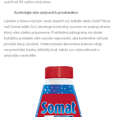
vydrží až 60 cyklov umývania.
Kontrolujte stav umývacích prostriedkov
Lámete si hlavu nad tým, kedy doplniť soľ, leštidlo alebo čistič? Nový
rad Somat aditív 5v1 obsahuje kontrolný zoznam na zadnej strane,
ktorý vám všetko pripomenie. Prehľadné piktogramy na obale
každého produktu vám navyše napovedia, aké konkrétne výhody
prináša daný výrobok. Vďaka tomuto šikovnému baleniu nikdy
nevynecháte žiadny dôležitý krok, takže sa v starostlivosti o
umývačku nestratíte.