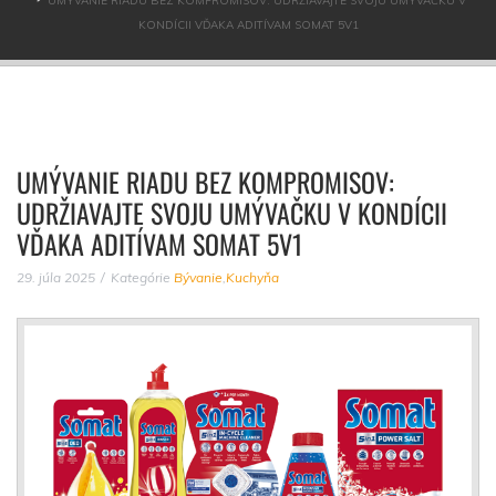
UMÝVANIE RIADU BEZ KOMPROMISOV: UDRŽIAVAJTE SVOJU UMÝVAČKU V
KONDÍCII VĎAKA ADITÍVAM SOMAT 5V1
UMÝVANIE RIADU BEZ KOMPROMISOV:
UDRŽIAVAJTE SVOJU UMÝVAČKU V KONDÍCII
VĎAKA ADITÍVAM SOMAT 5V1
29. júla 2025
Kategórie
Bývanie
,
Kuchyňa