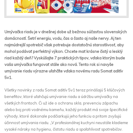
Umývačka riadu je v dnešnej dobe už bežnou súčasťou slovenských
domácností. Šetrí energiu, vodu, čas a často aj naše nervy. Aj ten
najmúdrejší spotrebič však potrebuje dostatočnú starostlivosť, aby
mohol podávať perfektný výkon. Chcete mať krásne čistý a lesklý
riad každý deň? Vyskúšajte 7 praktických tipov, vďaka ktorým bude
vaša umývačka fungovať stále ako nová. Tento rok si navyše
umývanie riadu výrazne uľahčíte vďaka novému radu Somat aditív
5v1.
Všetky novinky z radu Somat aditív 5v1 teraz prinášajú 5 kľúčových
benefitov, ktoré uľahčujú umývanie riadu a údržbu umývačky na
všetkých frontoch. Či už ide o ochranu skla, prevenciu zápachu
alebo boj proti vodnému kameňu, každý produkt má svoje špecifické
výhody, ktoré dokonale podčiarkujú jeho funkciu a pritom zvyšujú
účinnosť umývania riadu.
„V profesionálnej kuchyni neustále kladieme
vysoké nároky na hygienu, čistotu riadu a spoľahlivosť spotrebičov.