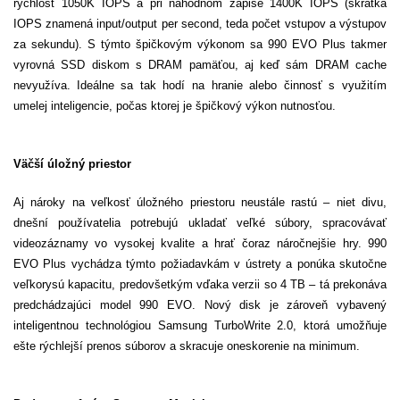
rýchlosť 1050K IOPS a pri náhodnom zápise 1400K IOPS (skratka
IOPS znamená input/output per second, teda počet vstupov a výstupov
za sekundu). S týmto špičkovým výkonom sa 990 EVO Plus takmer
vyrovná SSD diskom s DRAM pamäťou, aj keď sám DRAM cache
nevyužíva.
Ideálne sa tak hodí na hranie alebo činnosť s využitím
umelej inteligencie, počas ktorej je špičkový výkon nutnosťou.
Väčší úložný priestor
Aj nároky na veľkosť úložného priestoru neustále rastú – niet divu,
dnešní používatelia potrebujú ukladať veľké súbory, spracovávať
videozáznamy vo vysokej kvalite a hrať čoraz náročnejšie hry. 990
EVO Plus vychádza týmto požiadavkám v ústrety a ponúka skutočne
veľkorysú kapacitu, predovšetkým vďaka verzii so 4 TB – tá prekonáva
predchádzajúci model 990 EVO. Nový disk je zároveň vybavený
inteligentnou technológiou Samsung TurboWrite 2.0, ktorá umožňuje
ešte rýchlejší prenos súborov a skracuje oneskorenie na minimum.