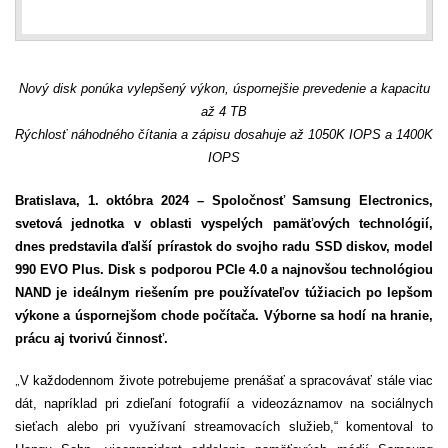
Nový disk ponúka vylepšený výkon, úspornejšie prevedenie a kapacitu
až 4 TB
Rýchlosť náhodného čítania a zápisu dosahuje až 1050K IOPS a 1400K
IOPS
Bratislava, 1. októbra 2024 – Spoločnosť Samsung Electronics,
svetová jednotka v oblasti vyspelých pamäťových technológií,
dnes predstavila ďalší prírastok do svojho radu SSD diskov, model
990 EVO Plus. Disk s podporou PCIe 4.0 a najnovšou technológiou
NAND je ideálnym riešením pre používateľov túžiacich po lepšom
výkone a úspornejšom chode počítača. Výborne sa hodí na hranie,
prácu aj tvorivú činnosť.
„
V každodennom živote potrebujeme prenášať a spracovávať stále viac
dát, napríklad pri zdieľaní fotografií a videozáznamov na sociálnych
sieťach alebo pri využívaní streamovacích služieb,“ komentoval to