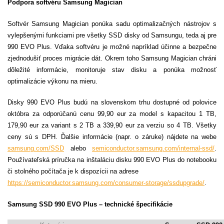
Podpora softvéru Samsung Magician
Softvér Samsung Magician ponúka sadu optimalizačných nástrojov s
vylepšenými funkciami pre všetky SSD disky od Samsungu, teda aj pre
990 EVO Plus. Vďaka softvéru je možné napríklad účinne a bezpečne
zjednodušiť proces migrácie dát. Okrem toho Samsung Magician chráni
dôležité informácie, monitoruje stav disku a ponúka možnosť
optimalizácie výkonu na mieru.
Disky 990 EVO Plus budú na slovenskom trhu dostupné od polovice
októbra za odporúčanú cenu 99,90 eur za model s kapacitou 1 TB,
179,90 eur za variant s 2 TB a 339,90 eur za verziu so 4 TB. Všetky
ceny sú s DPH. Ďalšie informácie (napr. o záruke) nájdete na webe
samsung.com/SSD
alebo
semiconductor.samsung.com/internal-ssd/
.
Používateľská príručka na inštaláciu disku 990 EVO Plus do notebooku
či stolného počítača je k dispozícii na adrese
https://semiconductor.samsung.com/consumer-storage/ssdupgrade/
.
Samsung SSD 990 EVO Plus – technické špecifikácie