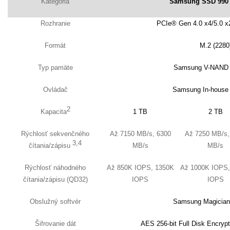
Kategória
Samsung SSD 990
Rozhranie
PCIe® Gen 4.0 x4/5.0 
Formát
M.2 (2280
Typ pamäte
Samsung V-NAND 3
Ovládač
Samsung In-house C
2
Kapacita
1 TB
2 TB
Rýchlosť sekvenčného
Až 7150 MB/s, 6300
Až 7250 MB/s,
3,4
čítania/zápisu
MB/s
MB/s
Rýchlosť náhodného
Až 850K IOPS, 1350K
Až 1000K IOPS,
čítania/zápisu (QD32)
IOPS
IOPS
Obslužný softvér
Samsung Magician
Šifrovanie dát
AES 256-bit Full Disk Encryp