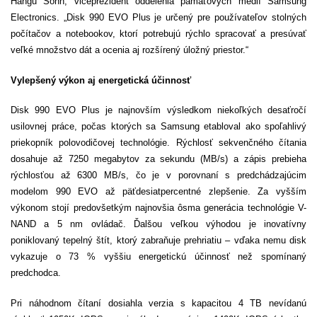
Hangu Sohn, viceprezident oddelenia pamäťových médií Samsung
Electronics. „Disk 990 EVO Plus je určený pre používateľov stolných
počítačov a notebookov, ktorí potrebujú rýchlo spracovať a presúvať
veľké množstvo dát a ocenia aj rozšírený úložný priestor.“
Vylepšený výkon aj energetická účinnosť
Disk 990 EVO Plus je najnovším výsledkom niekoľkých desaťročí
usilovnej práce, počas ktorých sa Samsung etabloval ako spoľahlivý
priekopník polovodičovej technológie. Rýchlosť sekvenčného čítania
dosahuje až 7250 megabytov za sekundu (MB/s) a zápis prebieha
rýchlosťou až 6300 MB/s, čo je v porovnaní s predchádzajúcim
modelom 990 EVO až päťdesiatpercentné zlepšenie. Za vyšším
výkonom stojí predovšetkým najnovšia ôsma generácia technológie V-
NAND a 5 nm ovládač. Ďalšou veľkou výhodou je inovatívny
poniklovaný tepelný štít, ktorý zabraňuje prehriatiu – vďaka nemu disk
vykazuje o 73 % vyššiu energetickú účinnosť než spomínaný
predchodca.
Pri náhodnom čítaní dosiahla verzia s kapacitou 4 TB nevídanú