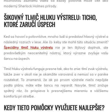
možnosťou záznamu videa sa každý poľovník môže cítiť ako
moderný Sherlock Holmes prírody.
ŠIKOVNÝ TLMIČ HLUKU VÝSTRELU: TICHO,
KTORÉ ZARUČÍ ÚSPECH
Keď sa hovorí o poľovníctve, mnoho ľudí si predstaví hlasný výstrel a
následný rozruch v lese. Ale čo keby ste mohli túto situáciu zmeniť?
Špeciálny tlmič hluku výstrelu
nie je len štýlový doplnok, ale
predovšetkým neoceniteľný nástroj, ktorý výrazne zvyšuje vašu
šancu na úspech.
Tlmič hluku výstrelu funguje presne tak, ako to znie: tlmí zvuk výstrelu,
takže zver v okolí nie je okamžite varovaná a nemusí sa v panike
rozutekať. To znamená, že ak po prvom výstrele niečo nepôjde
podľa plánu, máte ešte šancu na reparát. Navyše, tlmič znižuje
spätný ráz, čo prispieva k presnejšiemu miereniu a väčšiemu
komfortu pri streľbe.
KEDY TIETO POMÔCKY VYUŽIJETE NAJLEPŠIE?