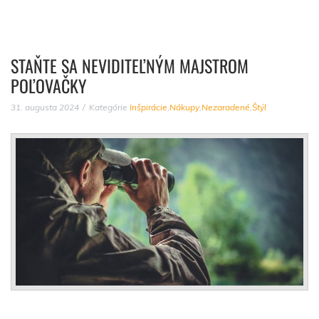
STAŇTE SA NEVIDITEĽNÝM MAJSTROM
POĽOVAČKY
31. augusta 2024
Kategórie
Inšpirácie
,
Nákupy
,
Nezaradené
,
Štýl