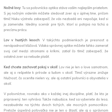
Nočné lovy
: Tu sa poľovnícka optika stáva vaším najlepším priateľom.
S jej nočným videním môžete sledovať zver aj v úplnej tme, pričom
tlmič hluku výstrelu zabezpečí, že vás nezbadá ani nepočuje, keď si
ju zameriate. Ideálny scenár pre tých, ktorí si potrpia na tichú a
precíznu prácu.
Lov v hustých lesoch
: V takýchto podmienkach je presnosť a
nenápadnosť kľúčová. Vďaka správnej optike môžete ľahko zamerať
svoj cieľ medzi stromami a kríkmi, zatiaľ čo tlmič zabezpečí, že
ostatná zver sa nebude plašiť.
Keď chcete zachovať pokoj v okolí
: Lov nie je len o love samotnom,
ale aj o rešpekte k prírode a ľuďom v okolí. Tlmič výrazne znižuje
hlučnosť, čo oceníte nielen vy, ale aj ostatní poľovníci a obyvatelia v
okolí.
V poľovníctve, rovnako ako v každej inej disciplíne, platí, že kto je
pripravený, ten vyhráva. Takže nabudúce, keď sa vyberiete do lesa,
nezabudnite na týchto dvoch tichých, ale mocných pomocníkov.
Pretože úspešná poľovačka nie je len o šťastí, ale aj o správnom