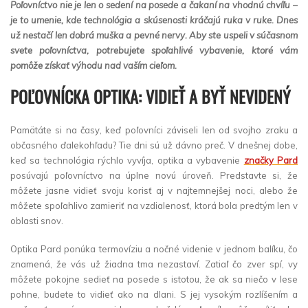
Poľovníctvo nie je len o sedení na posede a čakaní na vhodnú chvíľu –
je to umenie, kde technológia a skúsenosti kráčajú ruka v ruke. Dnes
už nestačí len dobrá muška a pevné nervy. Aby ste uspeli v súčasnom
svete poľovníctva, potrebujete spoľahlivé vybavenie, ktoré vám
pomôže získať výhodu nad vaším cieľom.
POĽOVNÍCKA OPTIKA: VIDIEŤ A BYŤ NEVIDENÝ
Pamätáte si na časy, keď poľovníci záviseli len od svojho zraku a
občasného ďalekohľadu? Tie dni sú už dávno preč. V dnešnej dobe,
keď sa technológia rýchlo vyvíja, optika a vybavenie
značky Pard
posúvajú poľovníctvo na úplne novú úroveň. Predstavte si, že
môžete jasne vidieť svoju korisť aj v najtemnejšej noci, alebo že
môžete spoľahlivo zamieriť na vzdialenosť, ktorá bola predtým len v
oblasti snov.
Optika Pard ponúka termovíziu a nočné videnie v jednom balíku, čo
znamená, že vás už žiadna tma nezastaví. Zatiaľ čo zver spí, vy
môžete pokojne sedieť na posede s istotou, že ak sa niečo v lese
pohne, budete to vidieť ako na dlani. S jej vysokým rozlíšením a